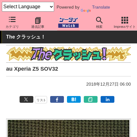
Powered by
Translate
ケータイ Watch
キャリア
au
Xperia
カテゴリ
過去記事
検索
Impressサイト
The クラッシュ！
au Xperia Z5 SOV32
2018年12月27日 06:00
リスト