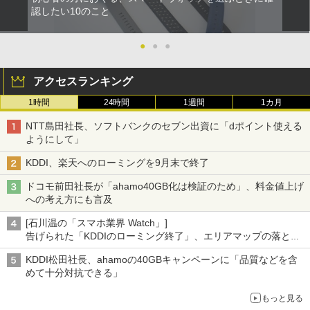
認したい10のこと
●
●
●
アクセスランキング
1時間
24時間
1週間
1カ月
NTT島田社長、ソフトバンクのセブン出資に「dポイント使える
ようにして」
KDDI、楽天へのローミングを9月末で終了
ドコモ前田社長が「ahamo40GB化は検証のため」、料金値上げ
への考え方にも言及
[石川温の「スマホ業界 Watch」]
告げられた「KDDIのローミング終了」、エリアマップの落とし
穴と楽天モバイルの課題
KDDI松田社長、ahamoの40GBキャンペーンに「品質などを含
めて十分対抗できる」
もっと見る