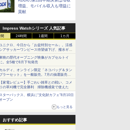
KDDIの第1四半期決算は増収
増益、モバイル収入も増益に
貢献
Impress Watchシリーズ 人気記事
時間
24時間
1週間
1カ月
ユニクロ、今日から「お盆特別セール」。涼感
シアサッカーワンピース待望値下げ、撥水ギア
ショーツは1990円に
東映の歴代オープニング映像がカプセルトイ
に。全5種で8月下旬発売
カルディ、オンライン限定「ネコバッグ＆タン
ブラーセット」を一般販売。7月の抽選販売の
当選無効分
【家電レビュー】手ごわい雑草との戦い、コメ
リの草刈機で完全勝利 掃除機感覚で使えた
スターバックス、横浜に“文化財カフェ”8月10日
オープン
もっと見る
おすすめ記事