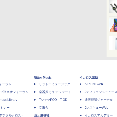
Rittor Music
イカロス出版
dフォーラム
リットーミュージック
AIRLINEweb
ップ担当者フォーラム
楽器探そう!デジマート
Jディフェンスニュー
ness Library
TシャツPOD T-OD
通訳翻訳ジャーナル
セミナー
立東舎
JレスキューWeb
 X（デジタルクロス）
山と溪谷社
イカロスアカデミー