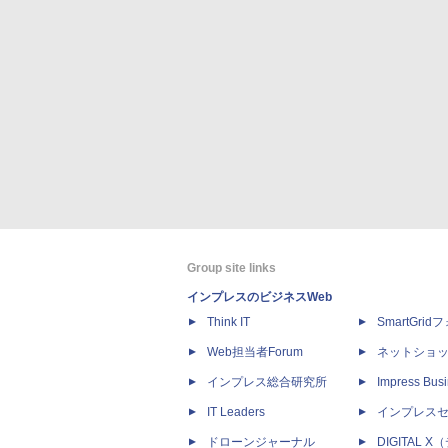
Group site links
インプレスのビジネスWeb
Think IT
SmartGri
Web担当者Forum
ネットショ
インプレス総合研究所
Impress Busi
IT Leaders
インプレス
ドローンジャーナル
DIGITAL