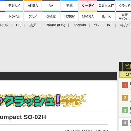
バイル
UQ
楽天
iPhone (iOS)
Android
5G
IoT
格安SI
アクセサリー
業界動向
法人向け
最新技術/その他
1
ompact SO-02H