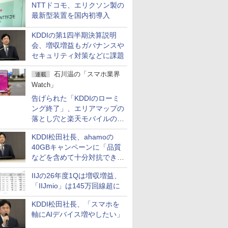
NTTドコモ、エリクソン製の
最新型装置を国内初導入
KDDIの第1四半期決算説明
会、増収増益もガバナンスや
セキュリティ対策などに課題
石川温の「スマホ業界
連載
Watch」
告げられた「KDDIのローミ
ング終了」、エリアマップの
落とし穴と楽天モバイルの課
題
KDDI松田社長、ahamoの
40GBキャンペーンに「品質
などを含めて十分対抗でき
る」
IIJの26年度1Qは増収増益、
「IIJmio」は145万回線超に
KDDI松田社長、「スマホを
軸にAIデバイス増やしたい」