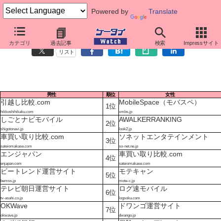
Powered by
Translate
ケータイサイト番付・15歳～19歳（2011年3月）
カテゴリ
過去記事
検索
Impressサイト
リスト
男性
順位
女性
引越し比較.com
MobileSpace（モバスペ）
1位
hikkoshihikaku.com
xmbs.jp
しごとナビモバイル
AWALKERRANKING
2位
shigotonavi.jp
look2.jp
車買い取り比較.com
ソネットエンタテインメント
3位
sateiomakase.com
so-net.ne.jp
エンジャパン
車買い取り比較.com
4位
enjapan.com
sateiomakase.com
ビートレンド運営サイト
モテキャン
5位
bemss.jp
mote-c.jp
テレビ朝日運営サイト
ログ速モバイル
6位
tv-asahi.co.jp
logsoku.com
OKWave
ドワンゴ運営サイト
7位
okwave.jp
dwango.jp