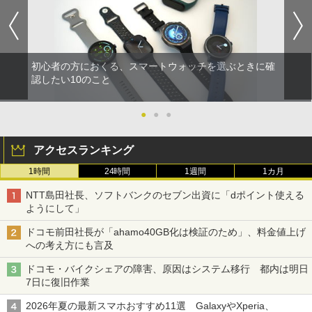
初心者の方におくる、スマートウォッチを選ぶときに確
認したい10のこと
●
●
●
アクセスランキング
1時間
24時間
1週間
1カ月
NTT島田社長、ソフトバンクのセブン出資に「dポイント使える
ようにして」
ドコモ前田社長が「ahamo40GB化は検証のため」、料金値上げ
への考え方にも言及
ドコモ・バイクシェアの障害、原因はシステム移行 都内は明日
7日に復旧作業
2026年夏の最新スマホおすすめ11選 GalaxyやXperia、