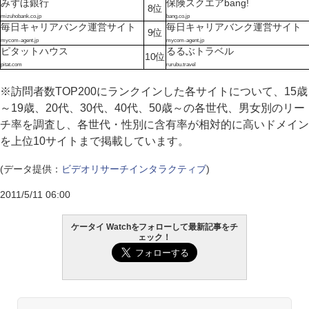
みずほ銀行
保険スクエアbang!
8位
mizuhobank.co.jp
bang.co.jp
毎日キャリアバンク運営サイト
毎日キャリアバンク運営サイト
9位
mycom-agent.jp
mycom-agent.jp
ピタットハウス
るるぶトラベル
10位
pitat.com
rurubu.travel
※訪問者数TOP200にランクインした各サイトについて、15歳
～19歳、20代、30代、40代、50歳～の各世代、男女別のリー
チ率を調査し、各世代・性別に含有率が相対的に高いドメイン
を上位10サイトまで掲載しています。
(データ提供：
ビデオリサーチインタラクティブ
)
2011/5/11 06:00
ケータイ Watchをフォローして最新記事をチ
ェック！