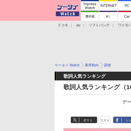
ドコモ
au
ソフトバンク
ワイモ
格安スマホ/SIMフリースマホ
周辺機器/
ケータイ Watch
業界動向
調査
歌詞人気ランキング
歌詞人気ランキング（10
デ
ポスト
リスト
シ