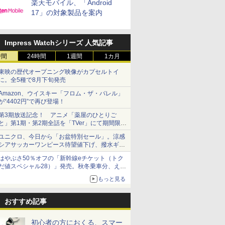
楽天モバイル、「Android
17」の対象製品を案内
Impress Watchシリーズ 人気記事
時間
24時間
1週間
1カ月
東映の歴代オープニング映像がカプセルトイ
に。全5種で8月下旬発売
Amazon、ウイスキー「フロム・ザ・バレル」
が“4402円”で再び登場！
第3期放送記念！ アニメ「薬屋のひとりご
と」第1期・第2期全話を「TVer」にて期間限定
で順次無料配信開始
ユニクロ、今日から「お盆特別セール」。涼感
シアサッカーワンピース待望値下げ、撥水ギア
ショーツは1990円に
はやぶさ50％オフの「新幹線eチケット（トク
だ値スペシャル28）」発売。秋冬乗車分、えき
ねっと限定
もっと見る
おすすめ記事
初心者の方におくる、スマー