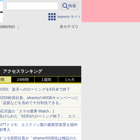
Impress サイト
全カテゴリ
M/MVNO
アクセスランキング
時間
24時間
1週間
1カ月
KDDI、楽天へのローミングを9月末で終了
KDDI松田社長、ahamoの40GBキャンペーンに
「品質などを含めて十分対抗できる」
[石川温の「スマホ業界 Watch」]
告げられた「KDDIのローミング終了」、エリア
マップの落とし穴と楽天モバイルの課題
NTTドコモ、エリクソン製の最新型装置を国内
初導入
ドコモ前田社長が「ahamo40GB化は検証のた