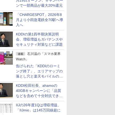
月29日オープン、キャンペー
ンで一部商品が最大20%還元
「CHARGESPOT」2026年8
月より小田急電鉄全70駅へ導
入へ
KDDIの第1四半期決算説明
会、増収増益もガバナンスや
セキュリティ対策などに課題
石川温の「スマホ業界
連載
Watch」
告げられた「KDDIのローミ
ング終了」、エリアマップの
落とし穴と楽天モバイルの課
題
KDDI松田社長、ahamoの
40GBキャンペーンに「品質
などを含めて十分対抗でき
る」
IIJの26年度1Qは増収増益、
「IIJmio」は145万回線超に