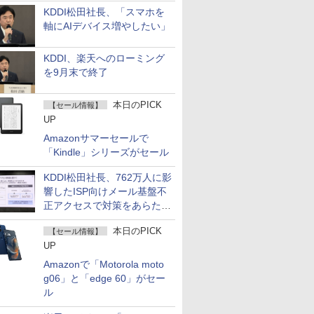
KDDI松田社長、「スマホを
軸にAIデバイス増やしたい」
KDDI、楽天へのローミング
を9月末で終了
本日のPICK
【セール情報】
UP
Amazonサマーセールで
「Kindle」シリーズがセール
KDDI松田社長、762万人に影
響したISP向けメール基盤不
正アクセスで対策をあらため
て説明
本日のPICK
【セール情報】
UP
Amazonで「Motorola moto
g06」と「edge 60」がセー
ル