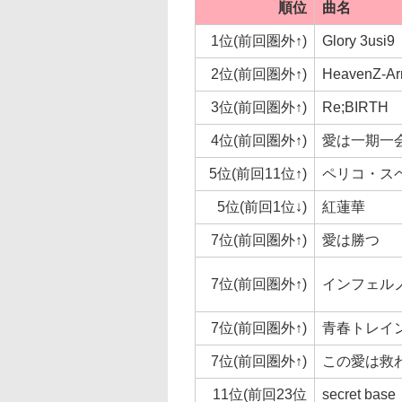
順位
曲名
1位(前回圏外↑)
Glory 3usi9
2位(前回圏外↑)
HeavenZ-A
3位(前回圏外↑)
Re;BIRTH
4位(前回圏外↑)
愛は一期一
5位(前回11位↑)
ペリコ・ス
5位(前回1位↓)
紅蓮華
7位(前回圏外↑)
愛は勝つ
7位(前回圏外↑)
インフェル
7位(前回圏外↑)
青春トレイ
7位(前回圏外↑)
この愛は救
11位(前回23位
secret b