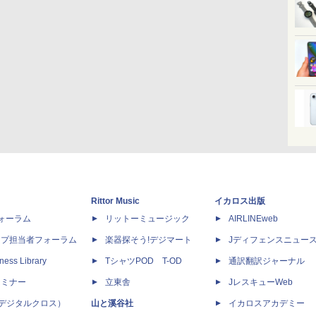
Rittor Music
イカロス出版
dフォーラム
リットーミュージック
AIRLINEweb
ップ担当者フォーラム
楽器探そう!デジマート
Jディフェンスニュー
ness Library
TシャツPOD T-OD
通訳翻訳ジャーナル
セミナー
立東舎
JレスキューWeb
 X（デジタルクロス）
山と溪谷社
イカロスアカデミー