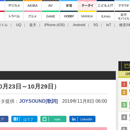
バイル
UQ
楽天
iPhone (iOS)
Android
5G
IoT
格安SI
アクセサリー
業界動向
法人向け
最新技術/その他
1
月23日～10月29日）
ータ提供：
JOYSOUND[歌詞]
2019年11月8日 06:00
ェア
はてブ
note
LinkedIn