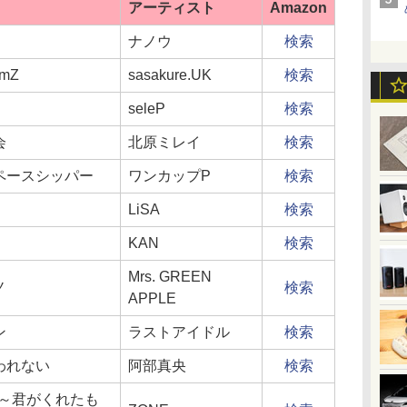
アーティスト
Amazon
ナノウ
検索
rmZ
sasakure.UK
検索
seleP
検索
会
北原ミレイ
検索
ペースシッパー
ワンカップP
検索
LiSA
検索
KAN
検索
Mrs. GREEN
ノ
検索
APPLE
ン
ラストアイドル
検索
われない
阿部真央
検索
ase ～君がくれたも