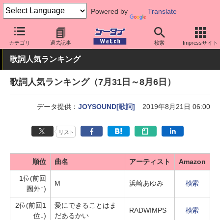
Powered by
Translate
ケータイ Watch
業界動向
調査
カテゴリ
過去記事
検索
Impressサイト
歌詞人気ランキング
歌詞人気ランキング（7月31日～8月6日）
データ提供：
JOYSOUND[歌詞]
2019年8月21日 06:00
リスト
順位
曲名
アーティスト
Amazon
1位(前回
M
浜崎あゆみ
検索
圏外↑)
2位(前回1
愛にできることはま
RADWIMPS
検索
位↓)
だあるかい