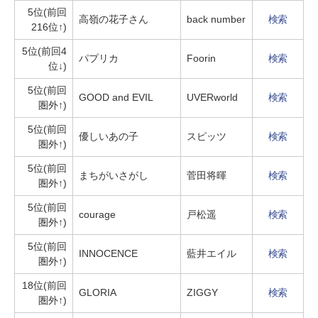
5位(前回
高嶺の花子さん
back number
検索
216位↑)
5位(前回4
パプリカ
Foorin
検索
位↓)
5位(前回
GOOD and EVIL
UVERworld
検索
圏外↑)
5位(前回
優しいあの子
スピッツ
検索
圏外↑)
5位(前回
まちがいさがし
菅田将暉
検索
圏外↑)
5位(前回
courage
戸松遥
検索
圏外↑)
5位(前回
INNOCENCE
藍井エイル
検索
圏外↑)
18位(前回
GLORIA
ZIGGY
検索
圏外↑)