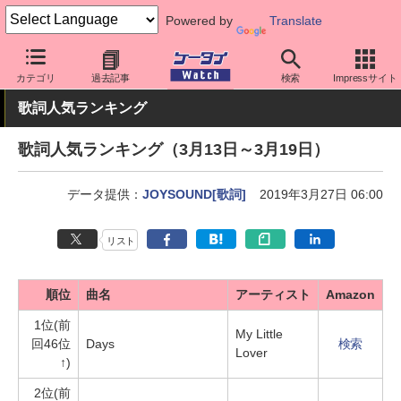
Powered by
Translate
ケータイ Watch
業界動向
調査
カテゴリ
過去記事
検索
Impressサイト
歌詞人気ランキング
歌詞人気ランキング（3月13日～3月19日）
データ提供：
JOYSOUND[歌詞]
2019年3月27日 06:00
リスト
順位
曲名
アーティスト
Amazon
1位(前
My Little
回46位
Days
検索
Lover
↑)
2位(前