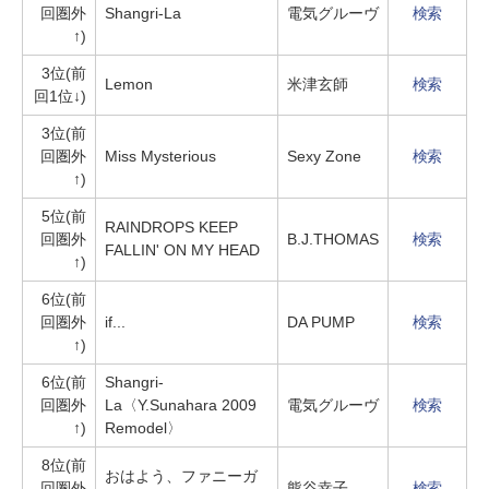
回圏外
Shangri-La
電気グルーヴ
検索
↑)
3位(前
Lemon
米津玄師
検索
回1位↓)
3位(前
回圏外
Miss Mysterious
Sexy Zone
検索
↑)
5位(前
RAINDROPS KEEP
回圏外
B.J.THOMAS
検索
FALLIN' ON MY HEAD
↑)
6位(前
回圏外
if...
DA PUMP
検索
↑)
6位(前
Shangri-
回圏外
La〈Y.Sunahara 2009
電気グルーヴ
検索
↑)
Remodel〉
8位(前
おはよう、ファニーガ
回圏外
熊谷幸子
検索