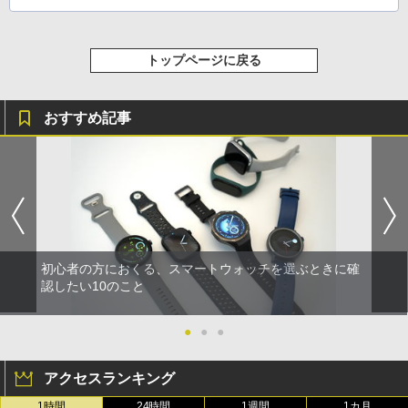
トップページに戻る
おすすめ記事
初心者の方におくる、スマートウォッチを選ぶときに確
認したい10のこと
●
●
●
アクセスランキング
1時間
24時間
1週間
1カ月