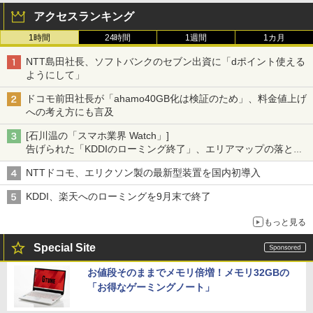
アクセスランキング
1時間
24時間
1週間
1カ月
NTT島田社長、ソフトバンクのセブン出資に「dポイント使える
ようにして」
ドコモ前田社長が「ahamo40GB化は検証のため」、料金値上げ
への考え方にも言及
[石川温の「スマホ業界 Watch」]
告げられた「KDDIのローミング終了」、エリアマップの落とし
穴と楽天モバイルの課題
NTTドコモ、エリクソン製の最新型装置を国内初導入
KDDI、楽天へのローミングを9月末で終了
もっと見る
Special Site
お値段そのままでメモリ倍増！メモリ32GBの
「お得なゲーミングノート」