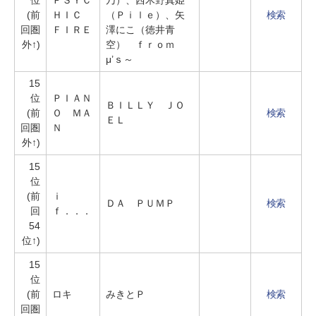
位
ＰＳＹＣ
乃）、西木野真姫
(前
ＨＩＣ
（Ｐｉｌｅ）、矢
検索
回圏
ＦＩＲＥ
澤にこ（徳井青
外↑)
空） ｆｒｏｍ
μ’ｓ～
15
位
ＰＩＡＮ
ＢＩＬＬＹ ＪＯ
(前
Ｏ ＭＡ
検索
ＥＬ
回圏
Ｎ
外↑)
15
位
(前
ｉ
ＤＡ ＰＵＭＰ
検索
回
ｆ．．．
54
位↑)
15
位
(前
ロキ
みきとＰ
検索
回圏