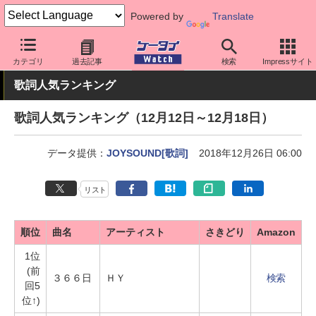
Powered by
Translate
ケータイ Watch
業界動向
調査
カテゴリ
過去記事
検索
Impressサイト
歌詞人気ランキング
歌詞人気ランキング（12月12日～12月18日）
データ提供：
JOYSOUND[歌詞]
2018年12月26日 06:00
リスト
順位
曲名
アーティスト
さきどり
Amazon
1位
(前
３６６日
ＨＹ
検索
回5
位↑)