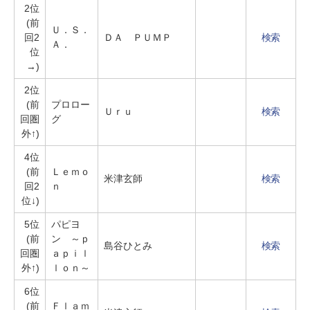
2位
(前
Ｕ．Ｓ．
回2
ＤＡ ＰＵＭＰ
検索
Ａ．
位
→)
2位
(前
プロロー
Ｕｒｕ
検索
回圏
グ
外↑)
4位
(前
Ｌｅｍｏ
米津玄師
検索
回2
ｎ
位↓)
5位
パピヨ
(前
ン ～ｐ
島谷ひとみ
検索
回圏
ａｐｉｌ
外↑)
ｌｏｎ～
6位
(前
Ｆｌａｍ