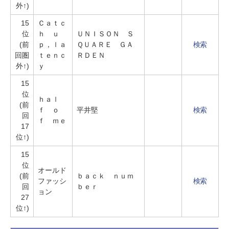
外↑)
15
Ｃａｔｃ
位
ｈ ｕ
ＵＮＩＳＯＮ Ｓ
(前
ｐ，ｌａ
ＱＵＡＲＥ ＧＡ
検索
回圏
ｔｅｎｃ
ＲＤＥＮ
外↑)
ｙ
15
位
ｈａｌ
(前
ｆ ｏ
平井堅
検索
回
ｆ ｍｅ
17
位↑)
15
位
オールド
(前
ｂａｃｋ ｎｕｍ
ファッシ
検索
回
ｂｅｒ
ョン
27
位↑)