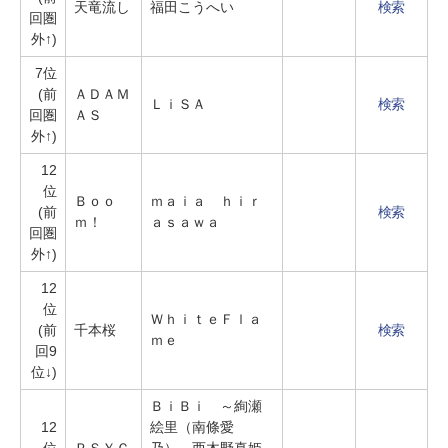
天竜流し
福田こうへい
検索
回圏
外↑)
7位
(前
ＡＤＡＭ
ＬｉＳＡ
検索
回圏
ＡＳ
外↑)
12
位
Ｂｏｏ
ｍａｉａ ｈｉｒ
(前
検索
ｍ！
ａｓａｗａ
回圏
外↑)
12
位
ＷｈｉｔｅＦｌａ
(前
千本桜
検索
ｍｅ
回9
位↓)
ＢｉＢｉ ～絢瀬
12
絵里（南條愛