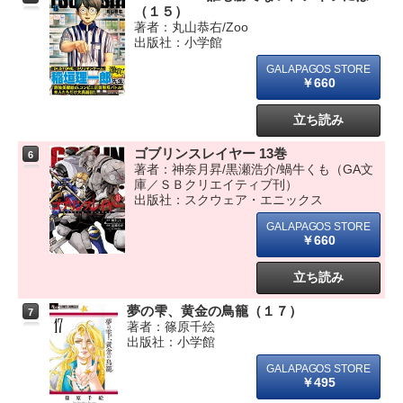
（１５）
著者：丸山恭右/Zoo
出版社：小学館
￥660
立ち読み
ゴブリンスレイヤー 13巻
6
著者：神奈月昇/黒瀬浩介/蝸牛くも（GA文
庫／ＳＢクリエイティブ刊）
出版社：スクウェア・エニックス
￥660
立ち読み
夢の雫、黄金の鳥籠（１７）
7
著者：篠原千絵
出版社：小学館
￥495