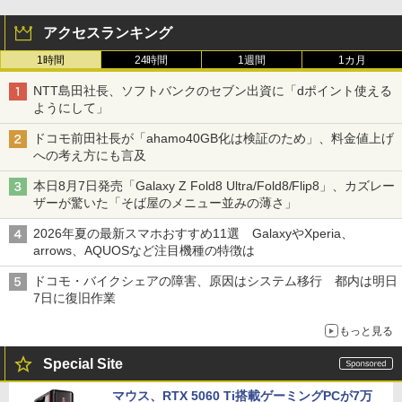
アクセスランキング
1時間
24時間
1週間
1カ月
NTT島田社長、ソフトバンクのセブン出資に「dポイント使える
ようにして」
ドコモ前田社長が「ahamo40GB化は検証のため」、料金値上げ
への考え方にも言及
本日8月7日発売「Galaxy Z Fold8 Ultra/Fold8/Flip8」、カズレー
ザーが驚いた「そば屋のメニュー並みの薄さ」
2026年夏の最新スマホおすすめ11選 GalaxyやXperia、
arrows、AQUOSなど注目機種の特徴は
ドコモ・バイクシェアの障害、原因はシステム移行 都内は明日
7日に復旧作業
もっと見る
Special Site
マウス、RTX 5060 Ti搭載ゲーミングPCが7万