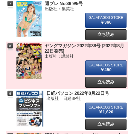
週プレ No.36 9/5号
7
出版社：集英社
￥360
立ち読み
ヤングマガジン 2022年38号 [2022年8月
8
22日発売]
出版社：講談社
￥450
立ち読み
日経パソコン 2022年8月22日号
9
出版社：日経BP社
￥1,620
立ち読み