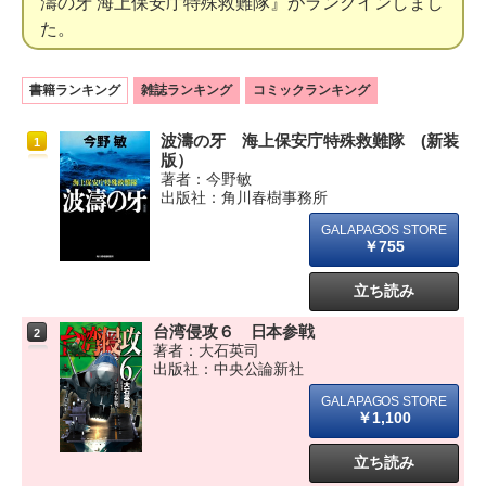
濤の牙 海上保安庁特殊救難隊』がランクインしまし
た。
書籍ランキング
雑誌ランキング
コミックランキング
波濤の牙 海上保安庁特殊救難隊 (新装
1
版）
著者：今野敏
出版社：角川春樹事務所
￥755
立ち読み
台湾侵攻６ 日本参戦
2
著者：大石英司
出版社：中央公論新社
￥1,100
立ち読み