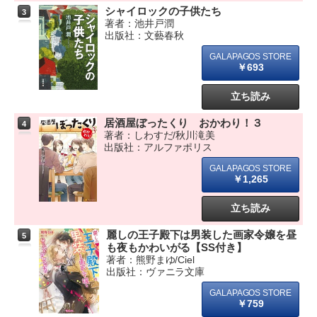
シャイロックの子供たち
3
著者：池井戸潤
出版社：文藝春秋
￥693
立ち読み
居酒屋ぼったくり おかわり！３
4
著者：しわすだ/秋川滝美
出版社：アルファポリス
￥1,265
立ち読み
麗しの王子殿下は男装した画家令嬢を昼
5
も夜もかわいがる【SS付き】
著者：熊野まゆ/Ciel
出版社：ヴァニラ文庫
￥759