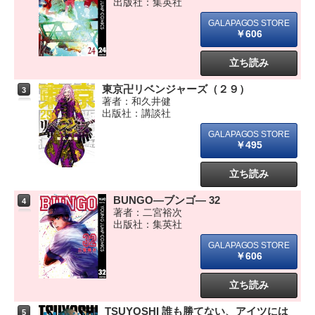
出版社：集英社
￥606
立ち読み
東京卍リベンジャーズ（２９）
3
著者：和久井健
出版社：講談社
￥495
立ち読み
BUNGO―ブンゴ― 32
4
著者：二宮裕次
出版社：集英社
￥606
立ち読み
TSUYOSHI 誰も勝てない、アイツには
5