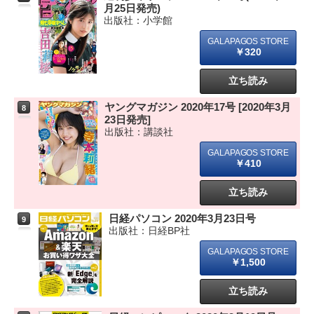
月25日発売)
出版社：小学館
￥320
立ち読み
ヤングマガジン 2020年17号 [2020年3月
8
23日発売]
出版社：講談社
￥410
立ち読み
日経パソコン 2020年3月23日号
9
出版社：日経BP社
￥1,500
立ち読み