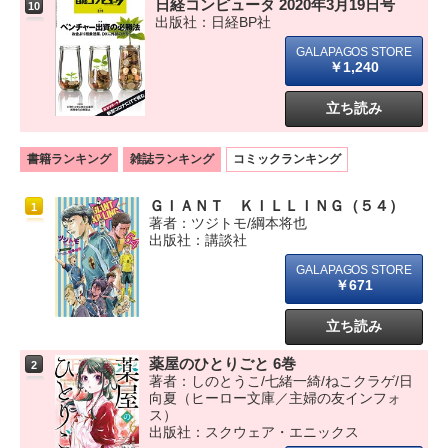
日経コンピュータ 2020年3月19日号
10
出版社：日経BP社
￥1,240
立ち読み
書籍ランキング
雑誌ランキング
コミックランキング
ＧＩＡＮＴ ＫＩＬＬＩＮＧ（５４）
1
著者：ツジトモ/綱本将也
出版社：講談社
￥671
立ち読み
薬屋のひとりごと 6巻
2
著者：しのとうこ/七緒一綺/ねこクラゲ/日
向夏（ヒーロー文庫／主婦の友インフォ
ス）
出版社：スクウェア・エニックス