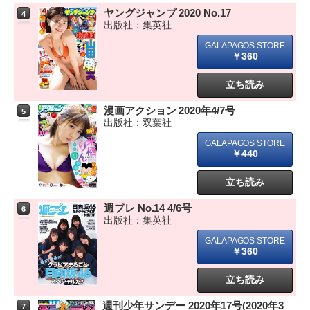
ヤングジャンプ 2020 No.17
4
出版社：集英社
￥360
立ち読み
漫画アクション 2020年4/7号
5
出版社：双葉社
￥440
立ち読み
週プレ No.14 4/6号
6
出版社：集英社
￥360
立ち読み
週刊少年サンデー 2020年17号(2020年3
7