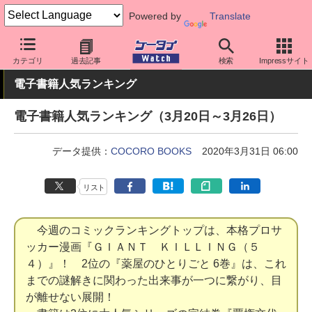
Powered by
Translate
ケータイ Watch
業界動向
調査
カテゴリ
過去記事
検索
Impressサイト
電子書籍人気ランキング
電子書籍人気ランキング（3月20日～3月26日）
データ提供：
COCORO BOOKS
2020年3月31日 06:00
リスト
今週のコミックランキングトップは、本格プロサ
ッカー漫画『ＧＩＡＮＴ ＫＩＬＬＩＮＧ（５
４）』！ 2位の『薬屋のひとりごと 6巻』は、これ
までの謎解きに関わった出来事が一つに繋がり、目
が離せない展開！