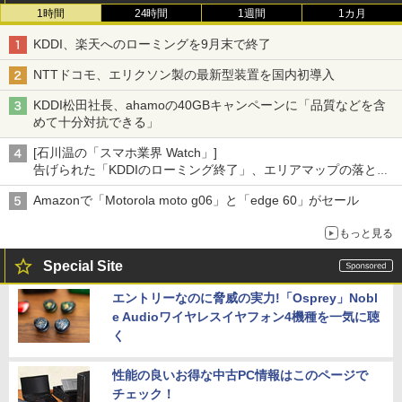
1時間
24時間
1週間
1カ月
KDDI、楽天へのローミングを9月末で終了
NTTドコモ、エリクソン製の最新型装置を国内初導入
KDDI松田社長、ahamoの40GBキャンペーンに「品質などを含
めて十分対抗できる」
[石川温の「スマホ業界 Watch」]
告げられた「KDDIのローミング終了」、エリアマップの落とし
穴と楽天モバイルの課題
Amazonで「Motorola moto g06」と「edge 60」がセール
もっと見る
Special Site
エントリーなのに脅威の実力!「Osprey」Nobl
e Audioワイヤレスイヤフォン4機種を一気に聴
く
性能の良いお得な中古PC情報はこのページで
チェック！