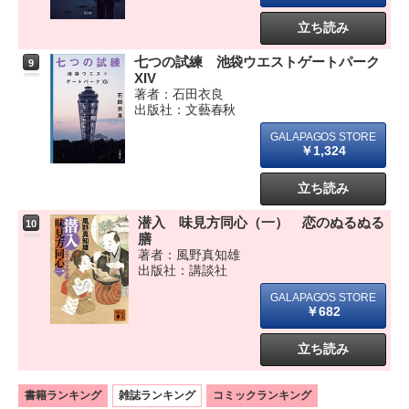
立ち読み
七つの試練 池袋ウエストゲートパーク
9
XIV
著者：石田衣良
出版社：文藝春秋
￥1,324
立ち読み
潜入 味見方同心（一） 恋のぬるぬる
10
膳
著者：風野真知雄
出版社：講談社
￥682
立ち読み
書籍ランキング
雑誌ランキング
コミックランキング