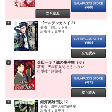
￥660
立ち読み
ゴールデンカムイ 21
3
著者：野田サトル
出版社：集英社
￥564
立ち読み
金田一３７歳の事件簿（６）
4
著者：天樹征丸/さとうふみや
出版社：講談社
￥671
立ち読み
銀河英雄伝説 17
5
著者：田中芳樹/藤崎竜
出版社：集英社