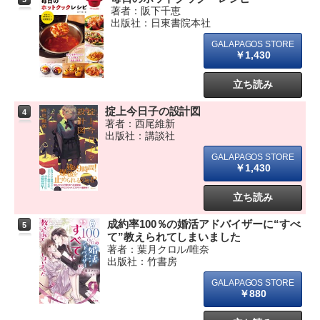
著者：阪下千恵
出版社：日東書院本社
￥1,430
立ち読み
掟上今日子の設計図
4
著者：西尾維新
出版社：講談社
￥1,430
立ち読み
成約率100％の婚活アドバイザーに“すべ
5
て”教えられてしまいました
著者：葉月クロル/唯奈
出版社：竹書房
￥880