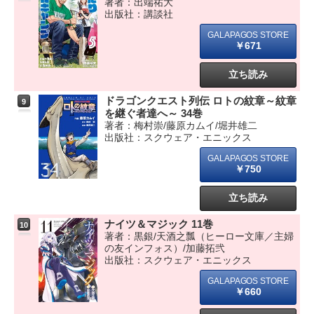
著者：出端祐大
出版社：講談社
￥671
立ち読み
ドラゴンクエスト列伝 ロトの紋章～紋章
9
を継ぐ者達へ～ 34巻
著者：梅村崇/藤原カムイ/堀井雄二
出版社：スクウェア・エニックス
￥750
立ち読み
ナイツ＆マジック 11巻
10
著者：黒銀/天酒之瓢（ヒーロー文庫／主婦
の友インフォス）/加藤拓弐
出版社：スクウェア・エニックス
￥660