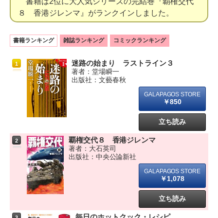
書籍は2位に大人気シリーズの完結巻『覇権交代
８ 香港ジレンマ』がランクインしました。
書籍ランキング
雑誌ランキング
コミックランキング
迷路の始まり ラストライン３
1
著者：堂場瞬一
出版社：文藝春秋
￥850
立ち読み
覇権交代８ 香港ジレンマ
2
著者：大石英司
出版社：中央公論新社
￥1,078
立ち読み
毎日のホットクック・レシピ
3