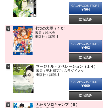
￥564
立ち読み
七つの大罪（４０）
6
著者：鈴木央
出版社：講談社
￥462
立ち読み
マージナル・オペレーション（１４）
7
著者：芝村裕吏/キムラダイスケ
出版社：講談社
￥660
立ち読み
ふたりソロキャンプ（５）
8