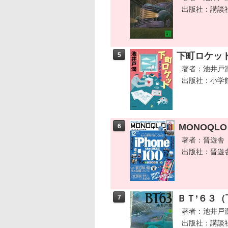
出版社：講談
下町ロケッ
5
著者：池井戸
出版社：小学
MONOQLO
6
著者：晋遊舎
出版社：晋遊
ＢＴ’６３（
7
著者：池井戸
出版社：講談