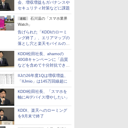
会、増収増益もガバナンスや
セキュリティ対策などに課題
石川温の「スマホ業界
連載
Watch」
告げられた「KDDIのローミ
ング終了」、エリアマップの
落とし穴と楽天モバイルの課
題
KDDI松田社長、ahamoの
40GBキャンペーンに「品質
などを含めて十分対抗でき
る」
IIJの26年度1Qは増収増益、
「IIJmio」は145万回線超に
KDDI松田社長、「スマホを
軸にAIデバイス増やしたい」
KDDI、楽天へのローミング
を9月末で終了