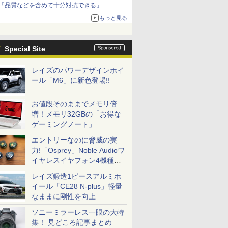
「品質などを含めて十分対抗できる」
もっと見る
Special Site
レイズのパワーデザインホイ
ール「M6」に新色登場!!
お値段そのままでメモリ倍
増！メモリ32GBの「お得な
ゲーミングノート」
エントリーなのに脅威の実
力!「Osprey」Noble Audioワ
イヤレスイヤフォン4機種を
一気に聴く
レイズ鍛造1ピースアルミホ
イール「CE28 N-plus」軽量
なままに剛性を向上
ソニーミラーレス一眼の大特
集！ 見どころ記事まとめ