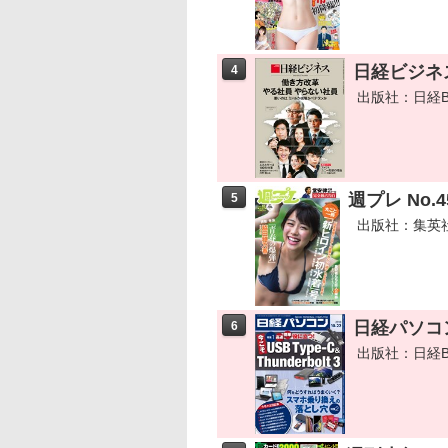
日経ビジネス
4
出版社：日経B
週プレ No.45
5
出版社：集英
日経パソコン
6
出版社：日経B