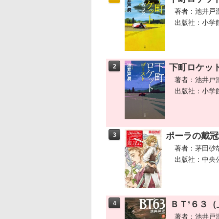
著者：池井戸
出版社：小学
下町ロケッ
2
著者：池井戸
出版社：小学
ポーラの戴冠
3
著者：茅田砂
出版社：中央
ＢＴ’６３（
4
著者：池井戸