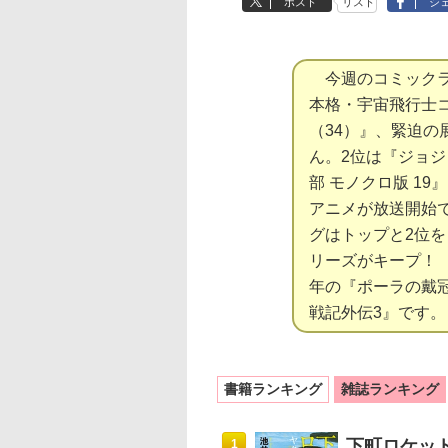
ポスト
リスト
シ
今週のコミックラ
本格・宇宙飛行士
（34）』、緊迫の
ん。2位は『ジョジ
部 モノクロ版 19
アニメが放送開始
グはトップと2位
リーズがキープ！ 
年の『ポーラの戴
戦記外伝3』です。
書籍ランキング
雑誌ランキング
下町ロケッ
1