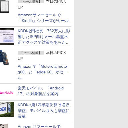
本日のPICK
【セール情報】
UP
Amazonサマーセールで
「Kindle」シリーズがセール
KDDI松田社長、762万人に影
響したISP向けメール基盤不
正アクセスで対策をあらため
て説明
本日のPICK
【セール情報】
UP
Amazonで「Motorola moto
g06」と「edge 60」がセー
ル
楽天モバイル、「Android
17」の対象製品を案内
KDDIの第1四半期決算は増収
増益、モバイル収入も増益に
貢献
Amazonサマーセールで