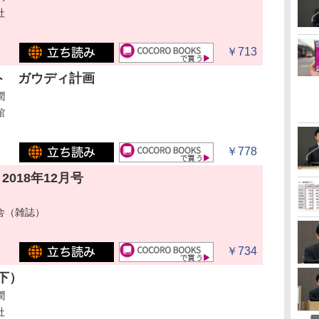
社
￥713
ト ガウディ計画
潤
館
￥778
 2018年12月号
舎（雑誌）
￥734
下）
潤
社