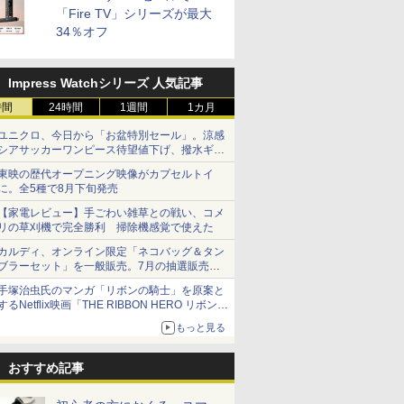
「Fire TV」シリーズが最大
34％オフ
Impress Watchシリーズ 人気記事
時間
24時間
1週間
1カ月
ユニクロ、今日から「お盆特別セール」。涼感
シアサッカーワンピース待望値下げ、撥水ギア
ショーツは1990円に
東映の歴代オープニング映像がカプセルトイ
に。全5種で8月下旬発売
【家電レビュー】手ごわい雑草との戦い、コメ
リの草刈機で完全勝利 掃除機感覚で使えた
カルディ、オンライン限定「ネコバッグ＆タン
ブラーセット」を一般販売。7月の抽選販売の
当選無効分
手塚治虫氏のマンガ「リボンの騎士」を原案と
するNetflix映画「THE RIBBON HERO リボンヒ
ーロー」本日配信開始
もっと見る
おすすめ記事