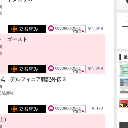
潤
館
￥1,458
ト ゴースト
潤
館
最
￥1,458
式 デルフィニア戦記外伝３
胡
公論新社
￥972
上）
潤