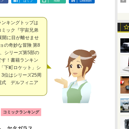
ェア
はてブ
note
LinkedIn
ンキングトップは
コミック『宇宙兄弟
展開に目が離せませ
ョの奇妙な冒険 第8
』、シリーズ第5部の
です！書籍ランキン
を「下町ロケット」シ
3位はシリーズ25周
冠式 デルフィニア
コミックランキング
ト ヤタガラス