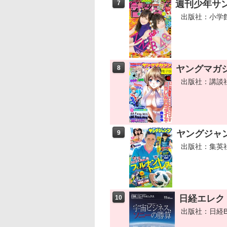
週刊少年サンデ
7
出版社：小学
ヤングマガジン
8
出版社：講談
ヤングジャンプ 
9
出版社：集英
日経エレクト
10
出版社：日経B