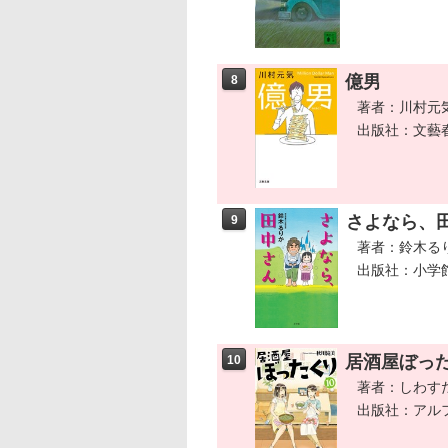
億男
8
著者：川村元
出版社：文藝
さよなら、
9
著者：鈴木る
出版社：小学
居酒屋ぼった
10
著者：しわす
出版社：アル