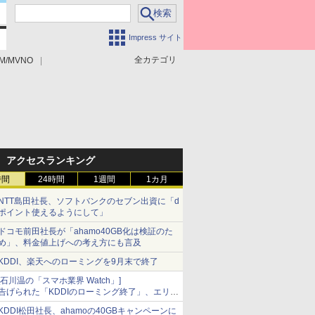
Impress サイト
全カテゴリ
M/MVNO
アクセスランキング
時間
24時間
1週間
1カ月
NTT島田社長、ソフトバンクのセブン出資に「d
ポイント使えるようにして」
ドコモ前田社長が「ahamo40GB化は検証のた
め」、料金値上げへの考え方にも言及
KDDI、楽天へのローミングを9月末で終了
[石川温の「スマホ業界 Watch」]
告げられた「KDDIのローミング終了」、エリア
マップの落とし穴と楽天モバイルの課題
KDDI松田社長、ahamoの40GBキャンペーンに