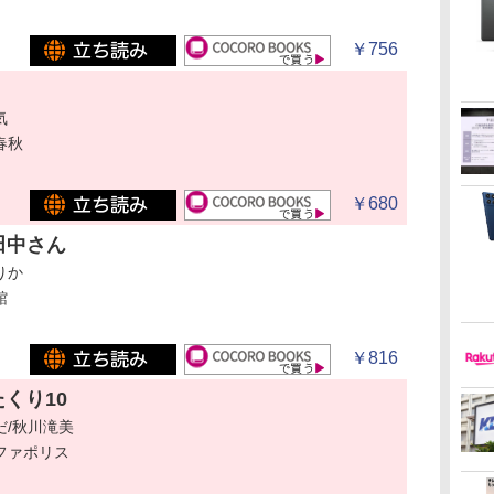
￥756
気
春秋
￥680
田中さん
りか
館
￥816
くり10
だ/秋川滝美
ファポリス