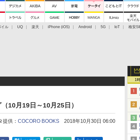
バイル
UQ
楽天
iPhone (iOS)
Android
5G
IoT
格安SI
アクセサリー
業界動向
法人向け
最新技術/その他
1
10月19日～10月25日）
タ提供：
COCORO BOOKS
2018年10月30日 06:00