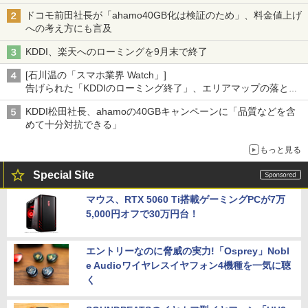
ドコモ前田社長が「ahamo40GB化は検証のため」、料金値上げ
への考え方にも言及
KDDI、楽天へのローミングを9月末で終了
[石川温の「スマホ業界 Watch」]
告げられた「KDDIのローミング終了」、エリアマップの落とし
穴と楽天モバイルの課題
KDDI松田社長、ahamoの40GBキャンペーンに「品質などを含
めて十分対抗できる」
もっと見る
Special Site
マウス、RTX 5060 Ti搭載ゲーミングPCが7万
5,000円オフで30万円台！
エントリーなのに脅威の実力!「Osprey」Nobl
e Audioワイヤレスイヤフォン4機種を一気に聴
く