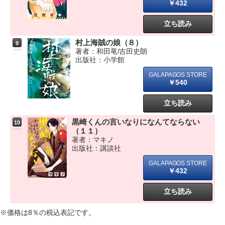
￥432
立ち読み
村上海賊の娘（８）
9
著者：和田竜/吉田史朗
出版社：小学館
￥540
立ち読み
黒崎くんの言いなりになんてならない
10
（１１）
著者：マキノ
出版社：講談社
￥432
立ち読み
※価格は8％の税込表記です。