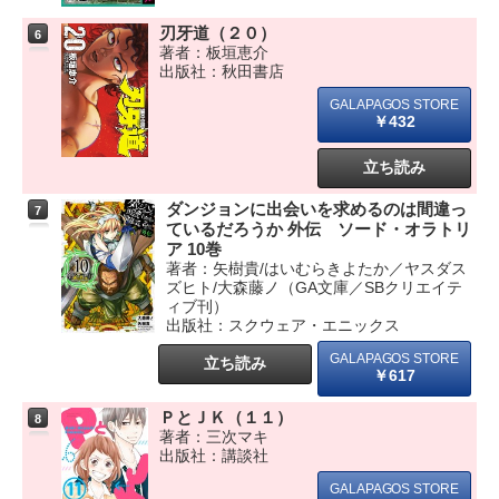
刃牙道（２０）
6
著者：板垣恵介
出版社：秋田書店
￥432
立ち読み
ダンジョンに出会いを求めるのは間違っ
7
ているだろうか 外伝 ソード・オラトリ
ア 10巻
著者：矢樹貴/はいむらきよたか／ヤスダス
ズヒト/大森藤ノ（GA文庫／SBクリエイテ
ィブ刊）
出版社：スクウェア・エニックス
立ち読み
￥617
ＰとＪＫ（１１）
8
著者：三次マキ
出版社：講談社