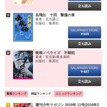
立ち読み
岳飛伝 十四 撃撞の章
9
著者：北方謙三
出版社：集英社
￥605
立ち読み
映画ノベライズ 不能犯
10
著者：宮月新/希多美咲
出版社：集英社
￥497
立ち読み
書籍ランキング
雑誌ランキング
コミックランキング
週刊少年マガジン 2018年 11号[2018年2
1