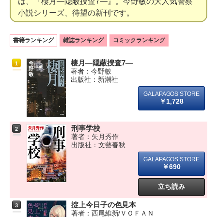
は、『棲月―隠蔽捜査7―』。今野敏の大人気警察
小説シリーズ、待望の新刊です。
書籍ランキング
雑誌ランキング
コミックランキング
棲月―隠蔽捜査7―
1
著者：今野敏
出版社：新潮社
￥1,728
刑事学校
2
著者：矢月秀作
出版社：文藝春秋
￥690
立ち読み
掟上今日子の色見本
3
著者：西尾維新/ＶＯＦＡＮ