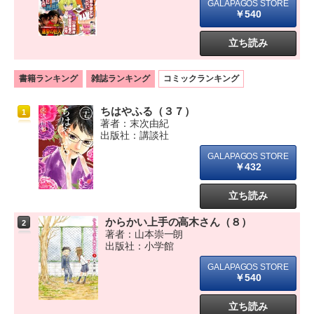
￥540
立ち読み
書籍ランキング
雑誌ランキング
コミックランキング
ちはやふる（３７）
1
著者：末次由紀
出版社：講談社
￥432
立ち読み
からかい上手の高木さん（８）
2
著者：山本崇一朗
出版社：小学館
￥540
立ち読み