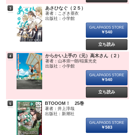
あさひなぐ（２５）
3
著者：こざき亜衣
出版社：小学館
￥540
立ち読み
からかい上手の（元）高木さん（２）
4
著者：山本崇一朗/稲葉光史
出版社：小学館
￥540
立ち読み
BTOOOM！ 25巻
5
著者：井上淳哉
出版社：新潮社
￥583