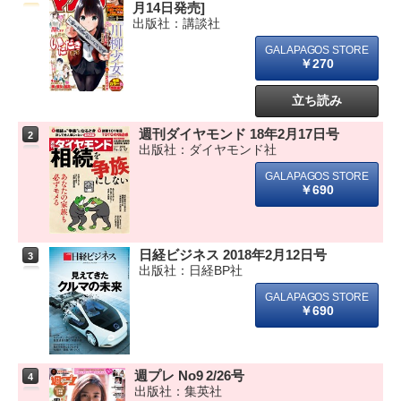
月14日発売]
出版社：講談社
￥270
立ち読み
週刊ダイヤモンド 18年2月17日号
2
出版社：ダイヤモンド社
￥690
日経ビジネス 2018年2月12日号
3
出版社：日経BP社
￥690
週プレ No9 2/26号
4
出版社：集英社