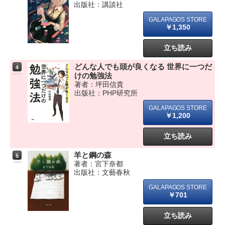
出版社：講談社
￥1,350
立ち読み
どんな人でも頭が良くなる 世界に一つだ
4
けの勉強法
著者：坪田信貴
出版社：PHP研究所
￥1,200
立ち読み
羊と鋼の森
5
著者：宮下奈都
出版社：文藝春秋
￥701
立ち読み