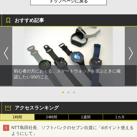
トップページに戻る
おすすめ記事
初心者の方におくる、スマートウォッチを選ぶときに確
認したい10のこと
●
●
●
アクセスランキング
1時間
24時間
1週間
1カ月
NTT島田社長、ソフトバンクのセブン出資に「dポイント使える
ようにして」