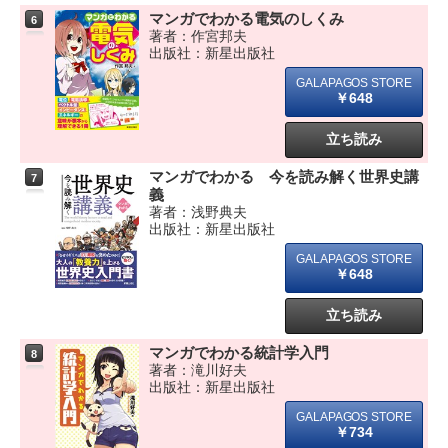
マンガでわかる電気のしくみ
6
著者：作宮邦夫
出版社：新星出版社
￥648
立ち読み
マンガでわかる 今を読み解く世界史講
7
義
著者：浅野典夫
出版社：新星出版社
￥648
立ち読み
マンガでわかる統計学入門
8
著者：滝川好夫
出版社：新星出版社
￥734