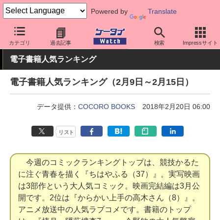
Powered by
Translate
ケータイ Watch
業界動向
調査
カテゴリ
過去記事
検索
Impressサイト
電子書籍人気ランキング
電子書籍人気ランキング（2月9日～2月15日）
データ提供：
COCORO BOOKS
2018年2月20日 06:00
リスト
今週のコミックランキングトップは、競技かるた
に注ぐ青春を描く『ちはやふる（37）』。実写映画
は3部作という大人気コミック。映画完結編は3月公
開です。2位は『からかい上手の高木さん（8）』。
アニメ放送中の人気ラブコメです。書籍のトップ