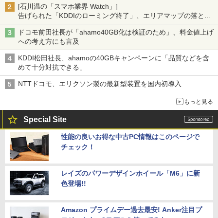
[石川温の「スマホ業界 Watch」]
告げられた「KDDIのローミング終了」、エリアマップの落とし
穴と楽天モバイルの課題
ドコモ前田社長が「ahamo40GB化は検証のため」、料金値上げ
への考え方にも言及
KDDI松田社長、ahamoの40GBキャンペーンに「品質などを含
めて十分対抗できる」
NTTドコモ、エリクソン製の最新型装置を国内初導入
もっと見る
Special Site
性能の良いお得な中古PC情報はこのページで
チェック！
レイズのパワーデザインホイール「M6」に新
色登場!!
Amazon プライムデー過去最安! Anker注目プ