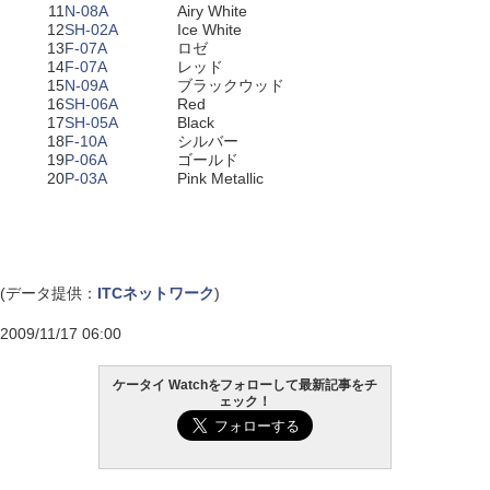
11
N-08A
Airy White
12
SH-02A
Ice White
13
F-07A
ロゼ
14
F-07A
レッド
15
N-09A
ブラックウッド
16
SH-06A
Red
17
SH-05A
Black
18
F-10A
シルバー
19
P-06A
ゴールド
20
P-03A
Pink Metallic
(データ提供：
ITCネットワーク
)
2009/11/17 06:00
ケータイ Watchをフォローして最新記事をチ
ェック！