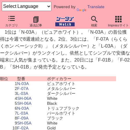
Powered by
Translate
NTTドコモ端末売れ筋ランキング（11月5日～11月11日）
カテゴリ
過去記事
検索
Impressサイト
1位は「N-03A」（ピュアホワイト）。「N-03A」の首位獲
得は今週で8週連続となる。2位、3位には、「F-07A（らくら
くホン ベーシックII）」（メタルシルバー）と「L-03A」（ダ
ークシルバー）がランクインし、依然としてシンプルで安価な
端末に人気が集まっている。また、20日には「F-01B」「F-02
B」「SH-01B」が発売予定となっている。
順位
型番
ボディカラー
1
N-03A
ピュアホワイト
2
F-07A
メタルシルバー
3
L-03A
ダークシルバー
4
SH-06A
White
5
SH-06A
Black
6
N-03A
トリュフブラック
7
L-03A
パールホワイト
8
F-09A
ブラック
9
SH-05A
White
10
F-02A
Gold