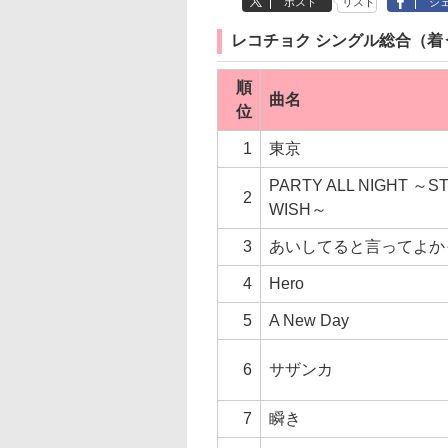
ポスト
リスト
シ
レコチョク シングル総合（着
順
曲名
位
1
東京
PARTY ALL NIGHT ～S
2
WISH～
3
あいしてると言ってよか
4
Hero
5
A New Day
6
サザンカ
7
瞬き