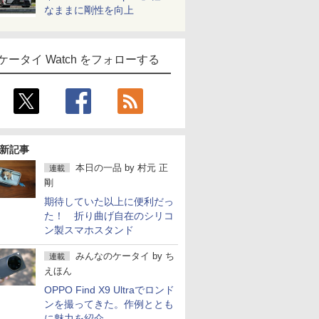
なままに剛性を向上
ケータイ Watch をフォローする
新記事
本日の一品
by
村元 正
連載
剛
期待していた以上に便利だっ
た！ 折り曲げ自在のシリコ
ン製スマホスタンド
みんなのケータイ
by
ち
連載
えほん
OPPO Find X9 Ultraでロンド
ンを撮ってきた。作例ととも
に魅力を紹介