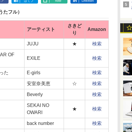
ェア
はてブ
note
LinkedIn
うたフル）
さきど
アーティスト
Amazon
り
JUJU
★
検索
TAR OF
EXILE
検索
った
E-girls
検索
安室奈美恵
☆
検索
Beverly
検索
SEKAI NO
★
検索
OWARI
back number
検索