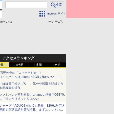
Impress サイト
全カテゴリ
M/MVNO
アクセスランキング
時間
24時間
1週間
1カ月
[石野純也の「スマホとお金」]
ワイモバイルはahamo 40GBを追わない――単
身向け「超おトク割」の安さと1年限定の注意
「ほぼ日手帳アプリ」、気分や習慣を記録でき
点
る新機能を追加
ソフトバンク宮川社長、ahamoの増量“40GB”化
に「追いかけるつもりはない」
シャープ「AQUOS wish6」発表、120Hz対応大
画面や迷惑電話対策AI搭載、まずはソフトバン
クの法人向け