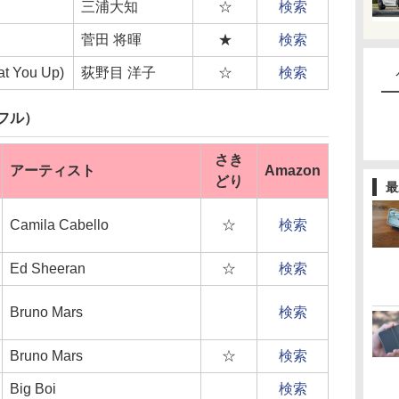
三浦大知
☆
検索
菅田 将暉
★
検索
You Up)
荻野目 洋子
☆
検索
フル）
さき
アーティスト
Amazon
どり
最
Camila Cabello
☆
検索
Ed Sheeran
☆
検索
Bruno Mars
検索
Bruno Mars
☆
検索
Big Boi
検索