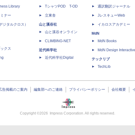
ness Library
TシャツPOD T-OD
通訳翻訳ジャーナル
セミナー
立東舎
JレスキューWeb
 X（デジタルクロス）
山と溪谷社
イカロスアカデミー
山と溪谷オンライン
MdN
CLIMBING-NET
MdN Books
ブックス
近代科学社
MdN Design Interactiv
ing
近代科学社Digital
テックリブ
TechLib
広告掲載のご案内
編集部へのご連絡
プライバシーポリシー
会社概要
Copyright ©
2026
Impress Corporation. All rights reserved.