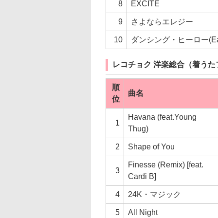
8
EXCITE
9
さよならエレジー
10
ダンシング・ヒーロー(Eat 
レコチョク 洋楽総合（着うた
順
曲名
位
Havana (feat.Young
1
Thug)
2
Shape of You
Finesse (Remix) [feat.
3
Cardi B]
4
24K・マジック
5
All Night