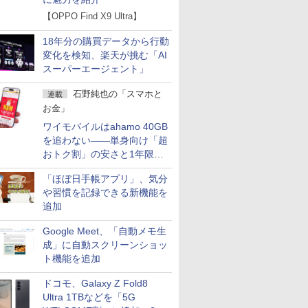
【OPPO Find X9 Ultra】
18年分の購買データから行動
変化を検知、楽天が挑む「AI
スーパーエージェント」
石野純也の「スマホと
連載
お金」
ワイモバイルはahamo 40GB
を追わない――単身向け「超
おトク割」の安さと1年限定
の注意点
「ほぼ日手帳アプリ」、気分
や習慣を記録できる新機能を
追加
Google Meet、「自動メモ生
成」に自動スクリーンショッ
ト機能を追加
ドコモ、Galaxy Z Fold8
Ultra 1TBなどを「5G