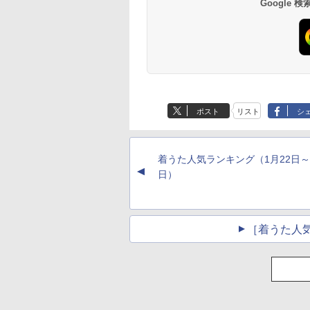
Google
ポスト
リスト
シ
着うた人気ランキング（1月22日～
▲
日）
［着うた人