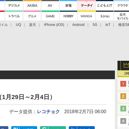
バイル
UQ
楽天
iPhone (iOS)
Android
5G
IoT
格安SI
アクセサリー
業界動向
法人向け
最新技術/その他
1
1月29日～2月4日）
データ提供：
レコチョク
2018年2月7日 06:00