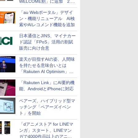
WELCOME割」に追加 2.2
万円引き
「au Webポータル」デザイ
ン・機能リニューアル AI検
索やAIレコメンド機能を追加
日本通信とJINS、マイナカー
ド認証「FPoS」活用の割賦
販売に向け合意
楽天が目指すAIの姿、人間味
を持たせる意味合いとは
「Rakuten AI Optimism」三
木谷氏の基調講演
「Rakuten Link」にAI要約機
能、AndroidとiPhoneに対応
ペアーズ、ハイブリッド型マ
ッチング「ペアーズイベン
ト」を開始
「dアニメストア for LINEマ
ンガ」スタート、LINEマン
ガで4000作品以上のアニメ