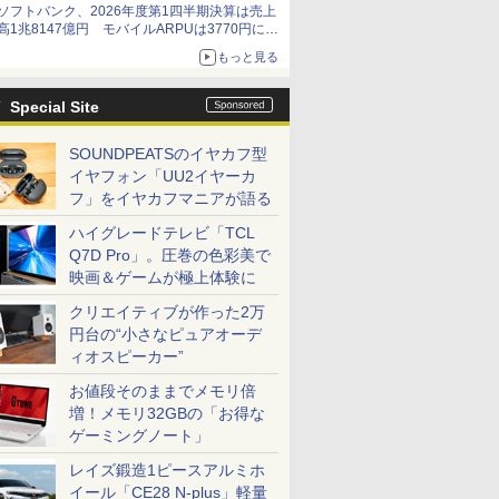
ソフトバンク、2026年度第1四半期決算は売上
高1兆8147億円 モバイルARPUは3770円に上
昇
もっと見る
Special Site
SOUNDPEATSのイヤカフ型
イヤフォン「UU2イヤーカ
フ」をイヤカフマニアが語る
ハイグレードテレビ「TCL
Q7D Pro」。圧巻の色彩美で
映画＆ゲームが極上体験に
クリエイティブが作った2万
円台の“小さなピュアオーデ
ィオスピーカー”
お値段そのままでメモリ倍
増！メモリ32GBの「お得な
ゲーミングノート」
レイズ鍛造1ピースアルミホ
イール「CE28 N-plus」軽量