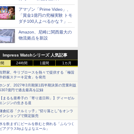
見放題
アマゾン「Prime Video」、
「賞金1億円の究極実験 トモ
ダチ100人よべるかな？」シ
ーズン2の参加者公開
Amazon、尼崎に関西最大の
物流拠点を新設
Impress Watchシリーズ 人気記事
時間
24時間
1週間
1カ月
吉野家、牛リブロースを熱々で提供する「極旨
牛鉄板ステーキ定食」を発売
ホンダ、2027年3月期第1四半期決算の営業利益
5307億円で過去最高を記録
【まるも亜希子の「寄り道日和」】ディーゼル
エンジンの生きる道
鎌倉紅谷「クルミッ子」“切り落とし”をオンラ
インショップで限定販売
水を飲まずにビールを飲むと倒れる「ふらつく
ビアグラスbyよなよなエール」