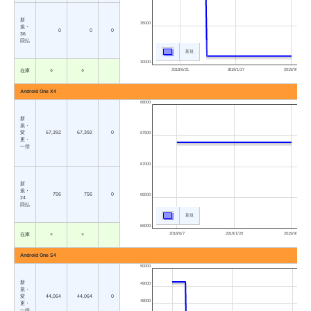
新
35000
規・
0
0
0
36
回払
新規
30000
2018/6/21
2019/1/27
2019/9/5
在庫
○
○
Android One X4
68000
新
規・
変
67,392
67,392
0
67500
更・
一括
67000
新
規・
756
756
0
66500
24
回払
新規
66000
2018/6/7
2019/1/20
2019/9/5
在庫
×
×
Android One S4
50000
新
49000
規・
変
44,064
44,064
0
48000
更・
一括