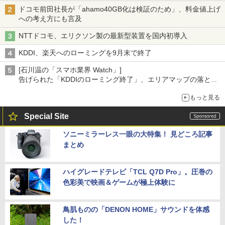
ドコモ前田社長が「ahamo40GB化は検証のため」、料金値上げ
への考え方にも言及
NTTドコモ、エリクソン製の最新型装置を国内初導入
KDDI、楽天へのローミングを9月末で終了
[石川温の「スマホ業界 Watch」]
告げられた「KDDIのローミング終了」、エリアマップの落とし
穴と楽天モバイルの課題
もっと見る
Special Site
ソニーミラーレス一眼の大特集！ 見どころ記事
まとめ
ハイグレードテレビ「TCL Q7D Pro」。圧巻の
色彩美で映画＆ゲームが極上体験に
鳥肌ものの「DENON HOME」サウンドを体感
した！