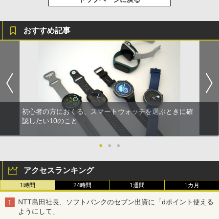
おすすめ記事
初心者の方におくる、スマートウォッチを選ぶときに確
認したい10のこと
●
●
●
アクセスランキング
1時間
24時間
1週間
1カ月
NTT島田社長、ソフトバンクのセブン出資に「dポイント使える
ようにして」