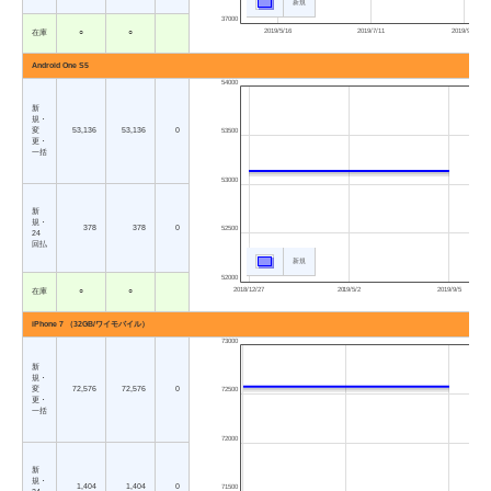
新規
37000
2019/5/16
2019/7/11
2019/9/5
在庫
○
○
Android One S5
54000
新
規・
変
53,136
53,136
0
53500
更・
一括
53000
新
規・
378
378
0
52500
24
回払
新規
52000
2018/12/27
2019/5/2
2019/9/5
在庫
○
○
iPhone 7 （32GB/ワイモバイル）
73000
新
規・
変
72,576
72,576
0
72500
更・
一括
72000
新
規・
1,404
1,404
0
71500