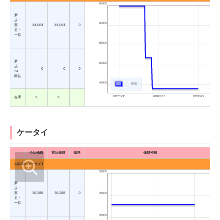
65000
新
規・
60000
変
44,064
44,064
0
更・
一括
55000
新
50000
規・
0
0
0
24
回払
45000
新規
2017/3/30
2018/6/17
2019/9/5
在庫
×
×
ケータイ
今回価格
前回価格
価格
価格推移
AQUOS ケータイ3
37000
新
規・
変
36,288
36,288
0
36500
更・
一括
36000