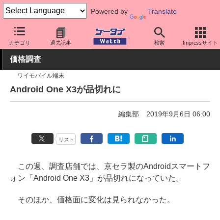
Powered by
Translate
ケータイ Watch
業界動向
調査
カテゴリ
過去記事
検索
Impressサイト
価格調査
ワイモバイル端末
Android One X3が品切れに
編集部
2019年9月6日 06:00
リスト
この週、調査店舗では、京セラ製のAndroidスマートフ
ォン「Android One X3」が品切れになっていた。
そのほか、価格面に変化は見られなかった。