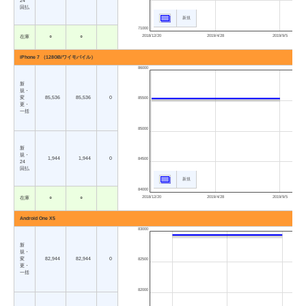
24
回払
新規
71000
2018/12/20
2019/4/28
2019/9/5
在庫
○
○
iPhone 7 （128GB/ワイモバイル）
86000
新
規・
変
85,536
85,536
0
85500
更・
一括
85000
新
規・
1,944
1,944
0
84500
24
回払
新規
84000
2018/12/20
2019/4/28
2019/9/5
在庫
○
○
Android One X5
83000
新
規・
変
82,944
82,944
0
82500
更・
一括
82000