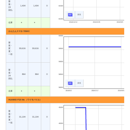
新
規・
1,404
1,404
0
81500
24
回払
新規
81000
2018/12/13
2019/4/25
2019/9/5
在庫
○
○
かんたんスマホ 705KC
60000
新
規・
変
59,616
59,616
0
59500
更・
一括
59000
新
規・
864
864
0
58500
24
回払
新規
58000
2018/8/2
2019/2/17
2019/9/5
在庫
○
○
HUAWEI P20 lite （ワイモバイル）
45000
新
規・
変
31,104
31,104
0
更・
一括
40000