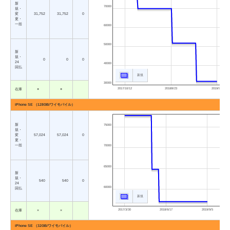
新
70000
規・
変
31,752
31,752
0
更・
一括
60000
50000
新
規・
0
0
0
24
40000
回払
新規
30000
2017/10/12
2018/9/23
2019/9/5
在庫
○
○
iPhone SE （128GB/ワイモバイル）
新
75000
規・
変
57,024
57,024
0
更・
一括
70000
65000
新
規・
540
540
0
24
60000
回払
新規
2017/3/30
2018/6/17
2019/9/5
在庫
×
×
iPhone SE （32GB/ワイモバイル）