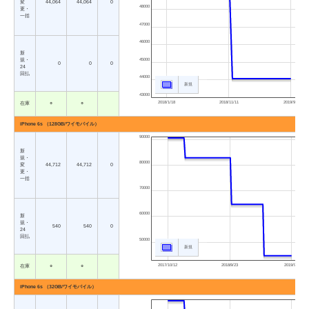
変
44,064
44,064
0
48000
更・
一括
47000
46000
新
45000
規・
0
0
0
24
回払
44000
新規
43000
2018/1/18
2018/11/11
2019/9/5
在庫
○
○
iPhone 6s （128GB/ワイモバイル）
90000
新
規・
80000
変
44,712
44,712
0
更・
一括
70000
60000
新
規・
540
540
0
24
回払
50000
新規
2017/10/12
2018/9/23
2019/9/5
在庫
○
○
iPhone 6s （32GB/ワイモバイル）