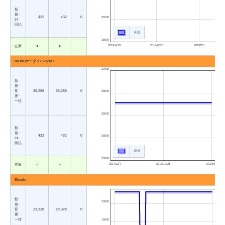
新
規・
432
432
0
35500
24
回払
新規
35000
2019/4/18
2019/6/27
2019/9/5
在庫
○
○
DIGNOケータイ2 702KC
37000
新
規・
変
36,288
36,288
0
36500
更・
一括
36000
新
規・
432
432
0
35500
24
回払
新規
35000
2017/12/7
2018/10/21
2019/9/5
在庫
○
○
Simply
新
20000
規・
変
23,328
23,328
0
更・
一括
15000