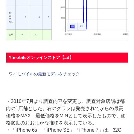
10000
新
規・
0
0
0
5000
24
回払
新規
0
2017/8/17
2018/8/26
2019/9/5
在庫
○
○
Y!mobileオンラインストア【ad】
ワイモバイルの最新モデルをチェック
・2010年7月より調査内容を変更し、調査対象店舗は都
内の1店舗とした。右のグラフは発売されてからの最高
価格をMAX、最低価格をMINとして表示したもので、価
格変動のおおまかな推移を表示している。
・「iPhone 6s」「iPhone SE」「iPhone 7」は、32G