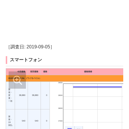
［調査日: 2019-09-05］
スマートフォン
今回価格
前回価格
価格
価格推移
HUAWEI P30 lite （ワイモバイル）
39000
新
規・
変
38,880
38,880
0
38500
更・
一括
38000
新
規・
540
540
0
37500
24
回払