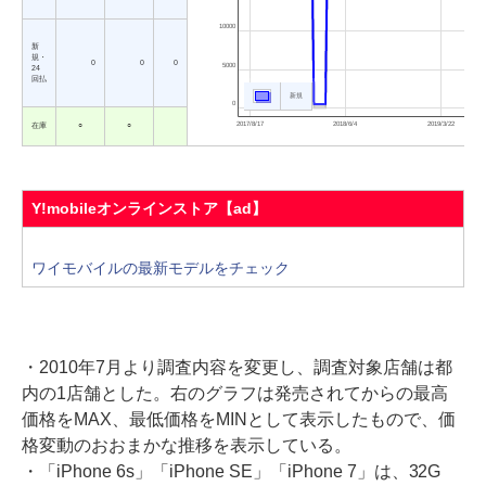
10000
新
規・
0
0
0
5000
24
回払
新規
0
2017/8/17
2018/6/4
2019/3/22
在庫
○
○
Y!mobileオンラインストア【ad】
ワイモバイルの最新モデルをチェック
・2010年7月より調査内容を変更し、調査対象店舗は都
内の1店舗とした。右のグラフは発売されてからの最高
価格をMAX、最低価格をMINとして表示したもので、価
格変動のおおまかな推移を表示している。
・「iPhone 6s」「iPhone SE」「iPhone 7」は、32G