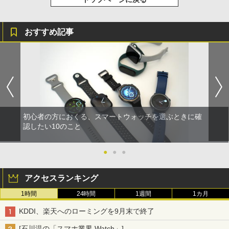
おすすめ記事
初心者の方におくる、スマートウォッチを選ぶときに確
認したい10のこと
●
●
●
アクセスランキング
1時間
24時間
1週間
1カ月
KDDI、楽天へのローミングを9月末で終了
[石川温の「スマホ業界 Watch」]