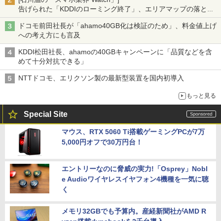
告げられた「KDDIのローミング終了」、エリアマップの落とし
穴と楽天モバイルの課題
ドコモ前田社長が「ahamo40GB化は検証のため」、料金値上げ
への考え方にも言及
KDDI松田社長、ahamoの40GBキャンペーンに「品質などを含
めて十分対抗できる」
NTTドコモ、エリクソン製の最新型装置を国内初導入
もっと見る
Special Site
マウス、RTX 5060 Ti搭載ゲーミングPCが7万
5,000円オフで30万円台！
エントリーなのに脅威の実力!「Osprey」Nobl
e Audioワイヤレスイヤフォン4機種を一気に聴
く
メモリ32GBでも予算内。産経新聞社がAMD R