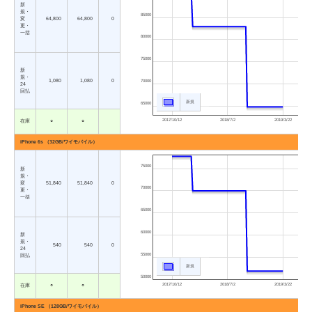
新
規・
85000
変
64,800
64,800
0
更・
一括
80000
75000
新
規・
1,080
1,080
0
70000
24
回払
新規
65000
2017/10/12
2018/7/2
2019/3/22
在庫
○
○
iPhone 6s （32GB/ワイモバイル）
75000
新
規・
変
51,840
51,840
0
70000
更・
一括
65000
60000
新
規・
540
540
0
24
55000
回払
新規
50000
2017/10/12
2018/7/2
2019/3/22
在庫
○
○
iPhone SE （128GB/ワイモバイル）