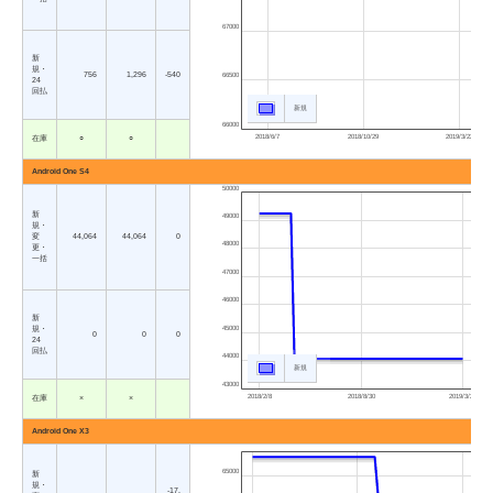
67000
新
規・
756
1,296
-540
66500
24
回払
新規
66000
2018/6/7
2018/10/29
2019/3/22
在庫
○
○
Android One S4
50000
新
49000
規・
変
44,064
44,064
0
48000
更・
一括
47000
46000
新
45000
規・
0
0
0
24
回払
44000
新規
43000
2018/2/8
2018/8/30
2019/3/22
在庫
×
×
Android One X3
65000
新
規・
-17,