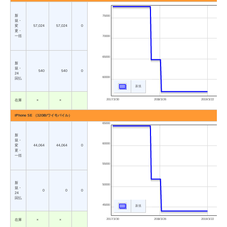
新
75000
規・
変
57,024
57,024
0
更・
一括
70000
65000
新
規・
540
540
0
24
60000
回払
新規
2017/3/30
2018/3/26
2019/3/22
在庫
×
×
iPhone SE （32GB/ワイモバイル）
65000
新
規・
60000
変
44,064
44,064
0
更・
一括
55000
新
50000
規・
0
0
0
24
回払
45000
新規
2017/3/30
2018/3/26
2019/3/22
在庫
×
×