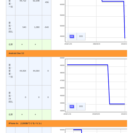
変
44,712
62,208
496
更・
60000
一括
55000
新
規・
50000
540
1,080
-540
24
回払
新規
45000
2018/1/25
2018/8/23
2019/3/22
在庫
○
○
Android One S3
50000
新
49000
規・
変
44,064
44,064
0
48000
更・
一括
47000
46000
新
45000
規・
0
0
0
24
回払
44000
新規
43000
2018/1/18
2018/8/20
2019/3/22
在庫
○
○
iPhone 6s （128GB/ワイモバイル）
90000