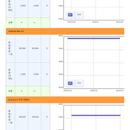
新
規・
1,944
1,944
0
84500
24
回払
新規
84000
2018/12/20
2019/2/4
2019/3/22
在庫
○
○
Android One X5
83000
新
規・
変
82,944
82,944
0
82500
更・
一括
82000
新
規・
1,404
1,404
0
81500
24
回払
新規
81000
2018/12/13
2019/1/31
2019/3/22
在庫
○
○
かんたんスマホ 705KC
60000
新
規・
変
59,616
59,616
0
59500
更・
一括
59000