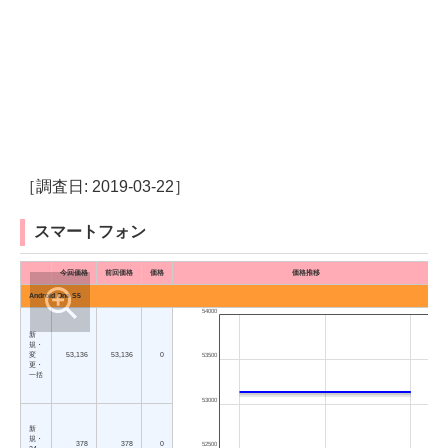
［調査日: 2019-03-22］
スマートフォン
今回価格
前回価格
価格
価格推移
Android One S5
54000
新
規・
変
53,136
53,136
0
53500
更・
一括
53000
新
規・
378
378
0
52500