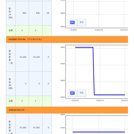
新
規・
864
846
18
58500
24
回払
新規
58000
2018/8/2
2018/11/26
2019/3/22
在庫
○
○
HUAWEI P20 lite （ワイモバイル）
45000
新
規・
変
31,104
31,104
0
更・
一括
40000
新
35000
規・
0
0
0
36
回払
新規
30000
2018/6/21
2018/11/5
2019/3/22
在庫
○
○
Android One X4
68000
新
規・
変
67,392
67,392
0
67500
更・
一括