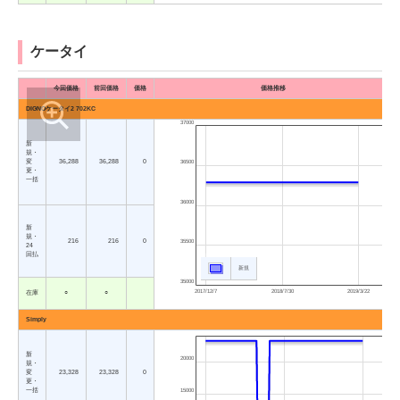
ケータイ
今回価格
前回価格
価格
価格推移
DIGNOケータイ2 702KC
37000
新
規・
変
36,288
36,288
0
36500
更・
一括
36000
新
規・
216
216
0
35500
24
回払
新規
35000
2017/12/7
2018/7/30
2019/3/22
在庫
○
○
Simply
新
20000
規・
変
23,328
23,328
0
更・
一括
15000