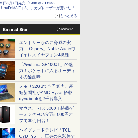
本日8月7日発売「Galaxy Z Fold8
Ultra/Fold8/Flip8」、カズレーザーが驚いた「そ
ば屋のメニュー並みの薄さ」
もっと見る
Special Site
エントリーなのに脅威の実
力!「Osprey」Noble Audioワ
イヤレスイヤフォン4機種を
一気に聴く
「A&ultima SP4000T」の魅
力！ポケットに入るオーディ
オの醍醐味
メモリ32GBでも予算内。産
経新聞社がAMD Ryzen搭載
dynabookを2千台導入
マウス、RTX 5060 Ti搭載ゲ
ーミングPCが7万5,000円オ
フで30万円台！
ハイグレードテレビ「TCL
Q7D Pro」。圧巻の色彩美で