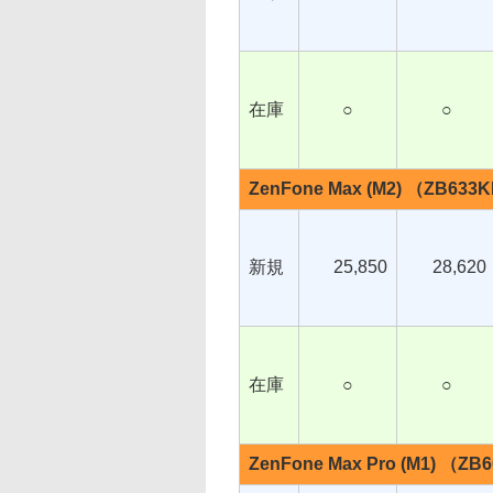
在庫
○
○
ZenFone Max (M2) （ZB633
新規
25,850
28,620
在庫
○
○
ZenFone Max Pro (M1) （ZB