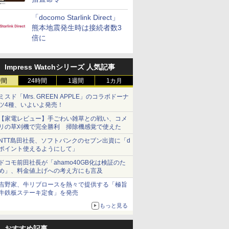
「docomo Starlink Direct」
熊本地震発生時は接続者数3
倍に
Impress Watchシリーズ 人気記事
時間
24時間
1週間
1カ月
ミスド「Mrs. GREEN APPLE」のコラボドーナ
ツ4種、いよいよ発売！
【家電レビュー】手ごわい雑草との戦い、コメ
リの草刈機で完全勝利 掃除機感覚で使えた
NTT島田社長、ソフトバンクのセブン出資に「d
ポイント使えるようにして」
ドコモ前田社長が「ahamo40GB化は検証のた
め」、料金値上げへの考え方にも言及
吉野家、牛リブロースを熱々で提供する「極旨
牛鉄板ステーキ定食」を発売
もっと見る
おすすめ記事