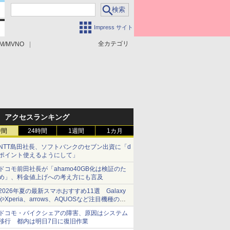
Impress サイト
全カテゴリ
M/MVNO
アクセスランキング
時間
24時間
1週間
1カ月
NTT島田社長、ソフトバンクのセブン出資に「d
ポイント使えるようにして」
ドコモ前田社長が「ahamo40GB化は検証のた
め」、料金値上げへの考え方にも言及
2026年夏の最新スマホおすすめ11選 Galaxy
やXperia、arrows、AQUOSなど注目機種の特
徴は
ドコモ・バイクシェアの障害、原因はシステム
移行 都内は明日7日に復旧作業