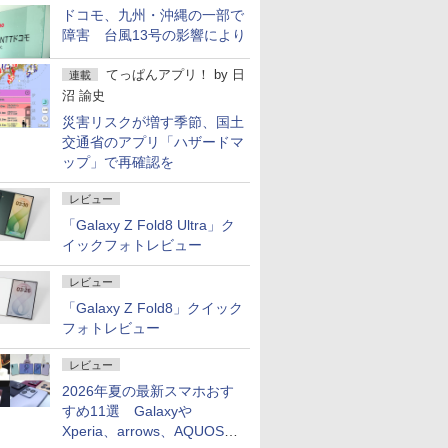
ドコモ、九州・沖縄の一部で
障害 台風13号の影響により
てっぱんアプリ！
by
日
連載
沼 諭史
災害リスクが増す季節、国土
交通省のアプリ「ハザードマ
ップ」で再確認を
レビュー
「Galaxy Z Fold8 Ultra」ク
イックフォトレビュー
レビュー
「Galaxy Z Fold8」クイック
フォトレビュー
レビュー
2026年夏の最新スマホおす
すめ11選 Galaxyや
Xperia、arrows、AQUOSな