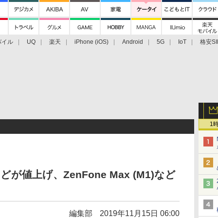
バイル
UQ
楽天
iPhone (iOS)
Android
5G
IoT
格安SI
アクセサリー
業界動向
法人向け
最新技術/その他
1
roなどが値上げ、ZenFone Max (M1)など
編集部
2019年11月15日 06:00