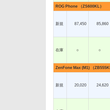
ROG Phone （ZS600KL）
新規
87,450
85,860
在庫
○
○
ZenFone Max (M1) （ZB555
新規
20,020
24,620