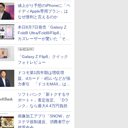
ど注目機種の特徴は
値上がり予想のiPhoneに「ペ
イディApple専用プラン」は
なぜ便利と言えるのか
本日8月7日発売「Galaxy Z
Fold8 Ultra/Fold8/Flip8」、
カズレーザーが驚いた「そば
屋のメニュー並みの薄さ」
レビュー
「Galaxy Z Flip8」クイック
フォトレビュー
ドコモ第1四半期は増収増
益、dカード・d払いなどが強
力牽引 「ドコモMAX」は
400万契約突破
ソフトバンク「新トクするサ
ポート＋」査定改定、「Dラ
ンク」なら最大4.4万円負担
画像加工アプリ「SNOW」が
ステマ規制違反、消費者庁が
措置命令