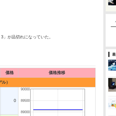
va 3」が品切れになっていた。
最
価格
価格推移
モデル）
90000
0
89500
89000