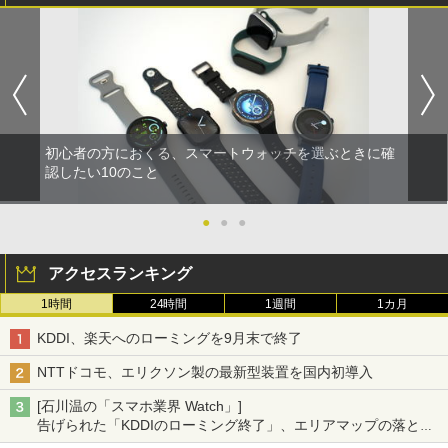
初心者の方におくる、スマートウォッチを選ぶときに確
認したい10のこと
●
●
●
アクセスランキング
1時間
24時間
1週間
1カ月
KDDI、楽天へのローミングを9月末で終了
NTTドコモ、エリクソン製の最新型装置を国内初導入
[石川温の「スマホ業界 Watch」]
告げられた「KDDIのローミング終了」、エリアマップの落とし
穴と楽天モバイルの課題