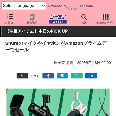
Powered by
Translate
ケータイ Watch
周辺機器/アクセサリー
カテゴリ
過去記事
検索
Impressサイト
【注目アイテム】本日のPICK UP
ShureのマイクやイヤホンがAmazonプライムデ
ーでセール
田子森 勇貴
2026年7月8日 00:00
リスト