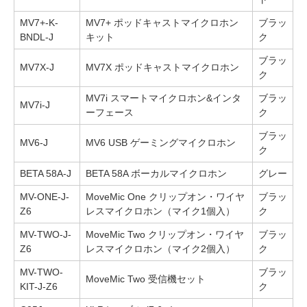
MV7+-K-
MV7+ ポッドキャストマイクロホン
ブラッ
BNDL-J
キット
ク
ブラッ
MV7X-J
MV7X ポッドキャストマイクロホン
ク
MV7i スマートマイクロホン&インタ
ブラッ
MV7i-J
ーフェース
ク
ブラッ
MV6-J
MV6 USB ゲーミングマイクロホン
ク
BETA 58A-J
BETA 58A ボーカルマイクロホン
グレー
MV-ONE-J-
MoveMic One クリップオン・ワイヤ
ブラッ
Z6
レスマイクロホン（マイク1個入）
ク
MV-TWO-J-
MoveMic Two クリップオン・ワイヤ
ブラッ
Z6
レスマイクロホン（マイク2個入）
ク
MV-TWO-
ブラッ
MoveMic Two 受信機セット
KIT-J-Z6
ク