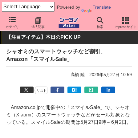
Powered by
Translate
ケータイ Watch
周辺機器/アクセサリー
ウェアラブル
スマート
カテゴリ
過去記事
検索
Impressサイト
【注目アイテム】本日のPICK UP
シャオミのスマートウォッチなど割引、
Amazon「スマイルSale」
高橋 陸
2026年5月27日 10:59
リスト
Amazon.co.jpで開催中の「スマイルSale」で、シャオ
ミ（Xiaomi）のスマートウォッチなどがセール対象とな
っている。スマイルSaleの期間は5月27日9時～6月2日。