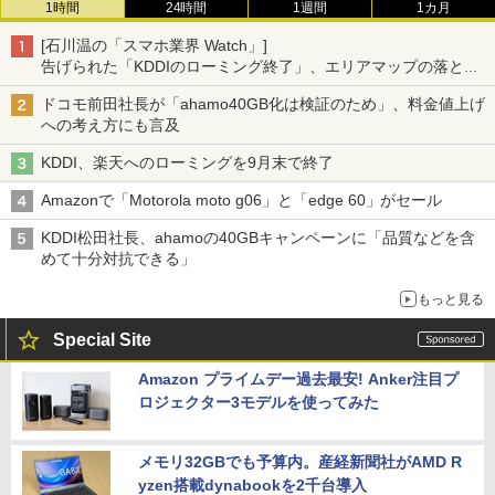
1時間
24時間
1週間
1カ月
[石川温の「スマホ業界 Watch」]
告げられた「KDDIのローミング終了」、エリアマップの落とし
穴と楽天モバイルの課題
ドコモ前田社長が「ahamo40GB化は検証のため」、料金値上げ
への考え方にも言及
KDDI、楽天へのローミングを9月末で終了
Amazonで「Motorola moto g06」と「edge 60」がセール
KDDI松田社長、ahamoの40GBキャンペーンに「品質などを含
めて十分対抗できる」
もっと見る
Special Site
Amazon プライムデー過去最安! Anker注目プ
ロジェクター3モデルを使ってみた
メモリ32GBでも予算内。産経新聞社がAMD R
yzen搭載dynabookを2千台導入