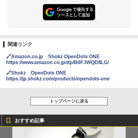
関連リンク
🔗Amazon.co.jp Shokz OpenDots ONE
https://www.amazon.co.jp/dp/B0FJWQD8LG/
🔗Shokz OpenDots ONE
https://jp.shokz.com/products/opendots-one
トップページに戻る
おすすめ記事