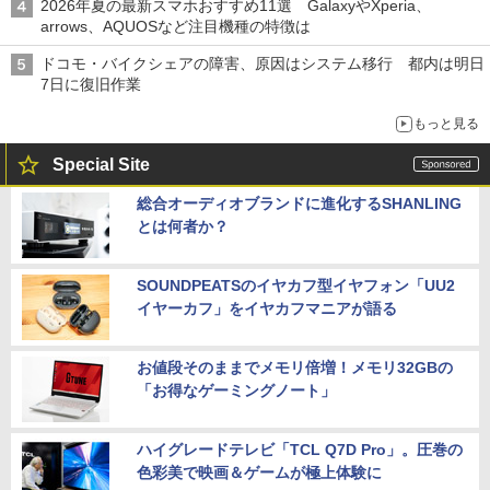
2026年夏の最新スマホおすすめ11選 GalaxyやXperia、
arrows、AQUOSなど注目機種の特徴は
ドコモ・バイクシェアの障害、原因はシステム移行 都内は明日
7日に復旧作業
もっと見る
Special Site
総合オーディオブランドに進化するSHANLING
とは何者か？
SOUNDPEATSのイヤカフ型イヤフォン「UU2
イヤーカフ」をイヤカフマニアが語る
お値段そのままでメモリ倍増！メモリ32GBの
「お得なゲーミングノート」
ハイグレードテレビ「TCL Q7D Pro」。圧巻の
色彩美で映画＆ゲームが極上体験に