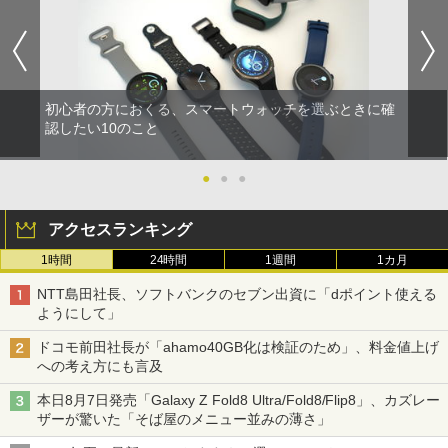
初心者の方におくる、スマートウォッチを選ぶときに確
認したい10のこと
●
●
●
アクセスランキング
1時間
24時間
1週間
1カ月
NTT島田社長、ソフトバンクのセブン出資に「dポイント使える
ようにして」
ドコモ前田社長が「ahamo40GB化は検証のため」、料金値上げ
への考え方にも言及
本日8月7日発売「Galaxy Z Fold8 Ultra/Fold8/Flip8」、カズレー
ザーが驚いた「そば屋のメニュー並みの薄さ」