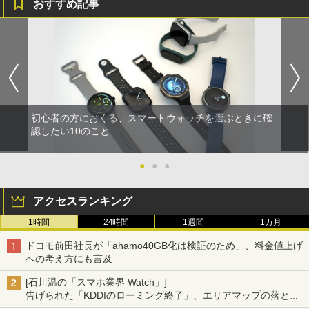
おすすめ記事
初心者の方におくる、スマートウォッチを選ぶときに確
認したい10のこと
●
●
●
アクセスランキング
1時間
24時間
1週間
1カ月
ドコモ前田社長が「ahamo40GB化は検証のため」、料金値上げ
への考え方にも言及
[石川温の「スマホ業界 Watch」]
告げられた「KDDIのローミング終了」、エリアマップの落とし
穴と楽天モバイルの課題