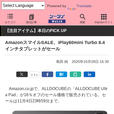
Powered by
Translate
ケータイ Watch
OS
Android
その他メーカー
カテゴリ
過去記事
検索
Impressサイト
【注目アイテム】本日のPICK UP
AmazonスマイルSALE、iPlay60mini Turbo 8.4
インチタブレットがセール
島田 純
2025年10月28日 15:30
リスト
Amazon.co.jpで、ALLDOCUBEの「ALLDOCUBE Ultr
a Pad」が16％オフのセール価格で販売されている。セ
ールは11月4日23時59分まで。