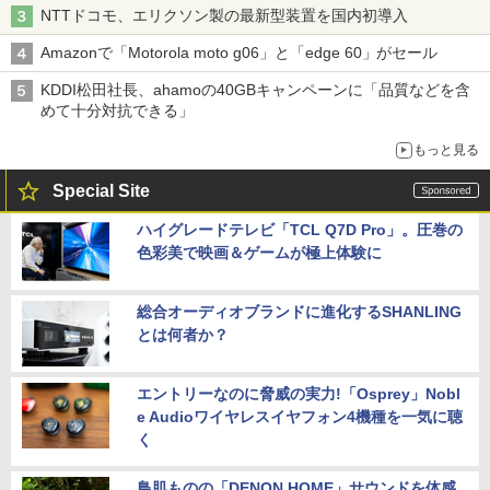
NTTドコモ、エリクソン製の最新型装置を国内初導入
Amazonで「Motorola moto g06」と「edge 60」がセール
KDDI松田社長、ahamoの40GBキャンペーンに「品質などを含
めて十分対抗できる」
もっと見る
Special Site
ハイグレードテレビ「TCL Q7D Pro」。圧巻の
色彩美で映画＆ゲームが極上体験に
総合オーディオブランドに進化するSHANLING
とは何者か？
エントリーなのに脅威の実力!「Osprey」Nobl
e Audioワイヤレスイヤフォン4機種を一気に聴
く
鳥肌ものの「DENON HOME」サウンドを体感