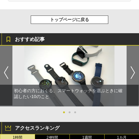
トップページに戻る
おすすめ記事
初心者の方におくる、スマートウォッチを選ぶときに確
認したい10のこと
●
●
●
アクセスランキング
1時間
24時間
1週間
1カ月