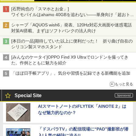
[石野純也の「スマホとお金」]
ワイモバイルはahamo 40GBを追わない――単身向け「超おトク
割」の安さと1年限定の注意点
シャープ「AQUOS wish6」発表、120Hz対応大画面や迷惑電話
対策AI搭載、まずはソフトバンクの法人向け
[本日の一品]期待していた以上に便利だった！ 折り曲げ自在の
シリコン製スマホスタンド
[みんなのケータイ]OPPO Find X9 Ultraでロンドンを撮ってき
た。作例とともに魅力を紹介
「ほぼ日手帳アプリ」、気分や習慣を記録できる新機能を追加
もっと見る
Special Site
AIスマートノートのiFLYTEK「AINOTE 2」は
なぜ魅力的なのか？
「ドスパラTV」の配信現場に“PAD”撮影班が潜
入!人気の秘訣に迫る!!