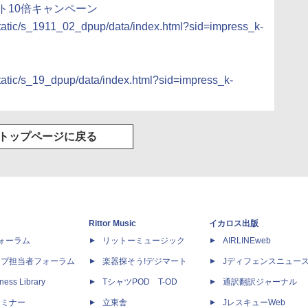
ント10倍キャンペーン
/static/s_1911_02_dpup/data/index.html?sid=impress_k-
/static/s_19_dpup/data/index.html?sid=impress_k-
トップページに戻る
Rittor Music
イカロス出版
dフォーラム
リットーミュージック
AIRLINEweb
ップ担当者フォーラム
楽器探そう!デジマート
Jディフェンスニュー
ness Library
TシャツPOD T-OD
通訳翻訳ジャーナル
セミナー
立東舎
JレスキューWeb