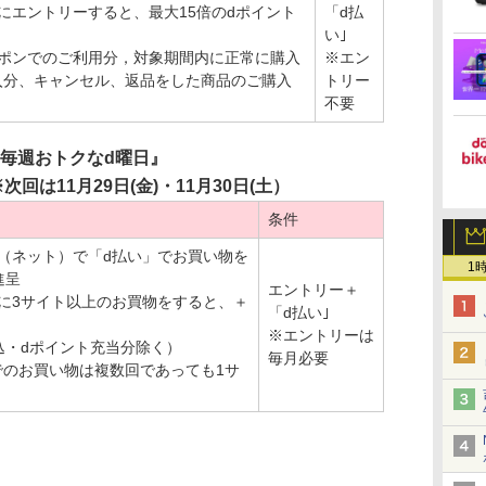
にエントリーすると、最大15倍のdポイント
「d払
い｣
ーポンでのご利用分，対象期間内に正常に購入
※エン
入分、キャンセル、返品をした商品のご購入
トリー
不要
毎週おトクなd曜日』
回は11月29日(金)・11月30日(土）
条件
（ネット）で「d払い」でお買い物を
1
進呈
エントリー＋
に3サイト以上のお買物をすると、＋
「d払い｣
※エントリーは
税込・dポイント充当分除く）
毎月必要
でのお買い物は複数回であっても1サ