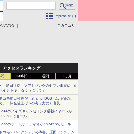
Impress サイト
全カテゴリ
M/MVNO
アクセスランキング
時間
24時間
1週間
1カ月
NTT島田社長、ソフトバンクのセブン出資に「d
ポイント使えるようにして」
ドコモ前田社長が「ahamo40GB化は検証のた
め」、料金値上げへの考え方にも言及
Boseのノイズキャンセリング搭載イヤホンが
Amazonでセール
BoseのホームオーディオがAmazonでセール
ドコモ・バイクシェアの障害、原因はシステム