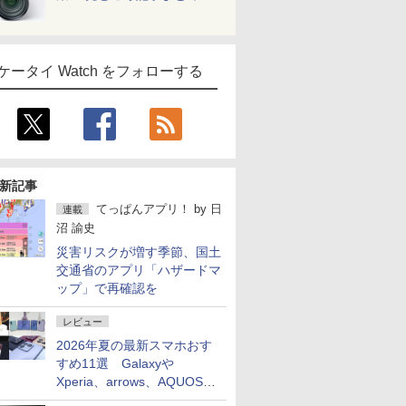
ケータイ Watch をフォローする
新記事
てっぱんアプリ！
by
日
連載
沼 諭史
災害リスクが増す季節、国土
交通省のアプリ「ハザードマ
ップ」で再確認を
レビュー
2026年夏の最新スマホおす
すめ11選 Galaxyや
Xperia、arrows、AQUOSな
ど注目機種の特徴は