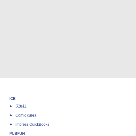
ICE
天海社
ス
Comic curea
impress QuickBooks
PUBFUN