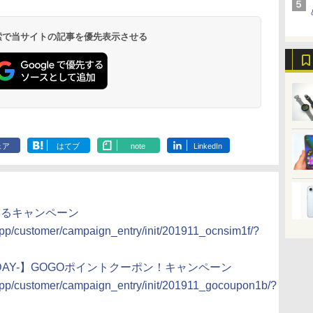
 検索で当サイトの記事を優先表示させる
ェア
はてブ
note
LinkedIn
もらえるキャンペーン
g/app/customer/campaign_entry/init/201911_ocnsim1f/?
FRIDAY-】GOGOポイントクーポン！キャンペーン
g/app/customer/campaign_entry/init/201911_gocoupon1b/?