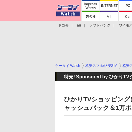
ドコモ
au
ソフトバンク
ワイモ
格安スマホ/SIMフリースマホ
周辺機器/
ケータイ Watch
格安スマホ/格安SIM
格安ス
特売! Sponsored by ひかり
ひかりTVショッピングに「
ャッシュバック＆1万