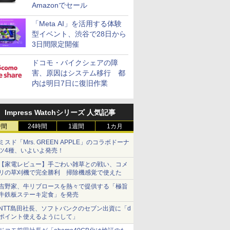
Amazonでセール
「Meta AI」を活用する体験
型イベント、渋谷で28日から
3日間限定開催
ドコモ・バイクシェアの障
害、原因はシステム移行 都
内は明日7日に復旧作業
Impress Watchシリーズ 人気記事
時間
24時間
1週間
1カ月
ミスド「Mrs. GREEN APPLE」のコラボドーナ
ツ4種、いよいよ発売！
【家電レビュー】手ごわい雑草との戦い、コメ
リの草刈機で完全勝利 掃除機感覚で使えた
吉野家、牛リブロースを熱々で提供する「極旨
牛鉄板ステーキ定食」を発売
NTT島田社長、ソフトバンクのセブン出資に「d
ポイント使えるようにして」