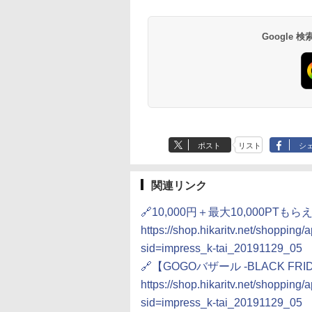
Google
ポスト
リスト
シ
関連リンク
🔗10,000円＋最大10,000PT
https://shop.hikaritv.net/shoppin
sid=impress_k-tai_20191129_05
🔗【GOGOバザール -BLACK 
https://shop.hikaritv.net/shoppin
sid=impress_k-tai_20191129_05