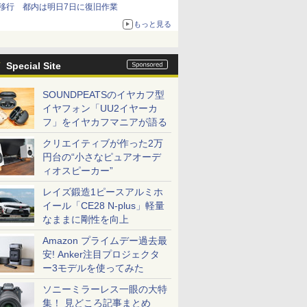
移行 都内は明日7日に復旧作業
もっと見る
Special Site
SOUNDPEATSのイヤカフ型
イヤフォン「UU2イヤーカ
フ」をイヤカフマニアが語る
クリエイティブが作った2万
円台の“小さなピュアオーデ
ィオスピーカー”
レイズ鍛造1ピースアルミホ
イール「CE28 N-plus」軽量
なままに剛性を向上
Amazon プライムデー過去最
安! Anker注目プロジェクタ
ー3モデルを使ってみた
ソニーミラーレス一眼の大特
集！ 見どころ記事まとめ