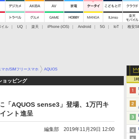
バイル
UQ
楽天
iPhone (iOS)
Android
5G
IoT
格安SI
アクセサリー
業界動向
法人向け
最新技術/その他
マホ/SIMフリースマホ
AQUOS
1
TVショッピング
AQUOS sense3」登場、1万円キ
ポイント進呈
編集部
2019年11月29日 12:00