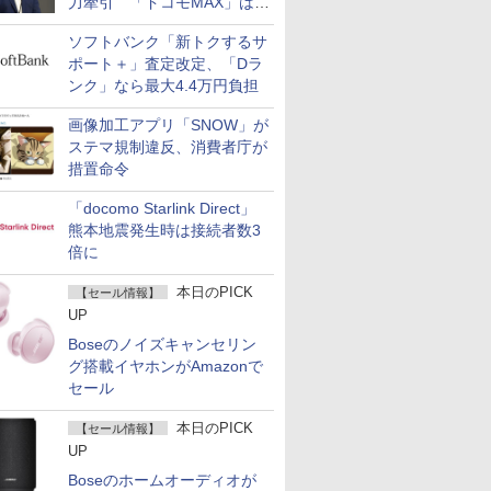
力牽引 「ドコモMAX」は
400万契約突破
ソフトバンク「新トクするサ
ポート＋」査定改定、「Dラ
ンク」なら最大4.4万円負担
画像加工アプリ「SNOW」が
ステマ規制違反、消費者庁が
措置命令
「docomo Starlink Direct」
熊本地震発生時は接続者数3
倍に
本日のPICK
【セール情報】
UP
Boseのノイズキャンセリン
グ搭載イヤホンがAmazonで
セール
本日のPICK
【セール情報】
UP
Boseのホームオーディオが