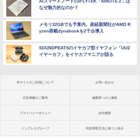
AIスマートノートのiFLYTEK「AINOTE 2」は
なぜ魅力的なのか？
メモリ32GBでも予算内。産経新聞社がAMD R
yzen搭載dynabookを2千台導入
SOUNDPEATSのイヤカフ型イヤフォン「UU2
イヤーカフ」をイヤカフマニアが語る
本サイトのご利用について
お問い合わせ
広告掲載のご案内
編集部へのご連絡
プライバシーポリシー
会社概要
インプレスグループ
特定商取引法に基づく表示