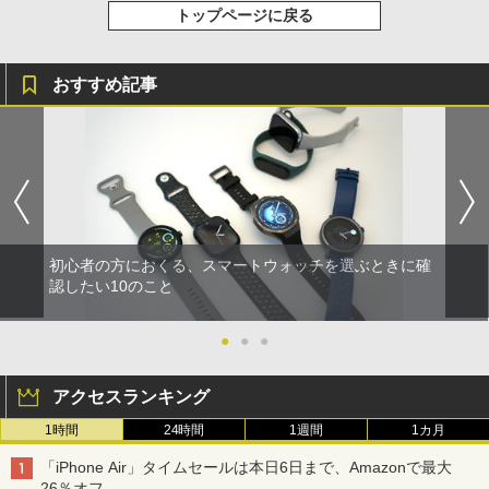
トップページに戻る
おすすめ記事
初心者の方におくる、スマートウォッチを選ぶときに確
認したい10のこと
●
●
●
アクセスランキング
1時間
24時間
1週間
1カ月
「iPhone Air」タイムセールは本日6日まで、Amazonで最大
26％オフ