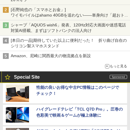
[石野純也の「スマホとお金」]
ワイモバイルはahamo 40GBを追わない――単身向け「超おトク
割」の安さと1年限定の注意点
シャープ「AQUOS wish6」発表、120Hz対応大画面や迷惑電話
対策AI搭載、まずはソフトバンクの法人向け
[本日の一品]期待していた以上に便利だった！ 折り曲げ自在の
シリコン製スマホスタンド
Amazon、尼崎に関西最大の物流拠点を新設
もっと見る
Special Site
性能の良いお得な中古PC情報はこのページで
チェック！
ハイグレードテレビ「TCL Q7D Pro」。圧巻の
色彩美で映画＆ゲームが極上体験に