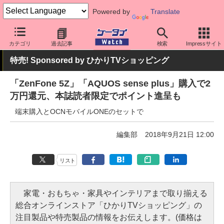
Powered by
Translate
ケータイ Watch
格安スマホ/格安SIM
格安SIM/MVNO
OCN
カテゴリ
過去記事
検索
Impressサイト
特売! Sponsored by ひかりTVショッピング
「ZenFone 5Z」「AQUOS sense plus」購入で2
万円還元、本誌読者限定でポイント進呈も
端末購入とOCNモバイルONEのセットで
編集部
2018年9月21日 12:00
リスト
家電・おもちゃ・家具やインテリアまで取り揃える
総合オンラインストア「ひかりTVショッピング」の
注目製品や特売製品の情報をお伝えします。(価格は