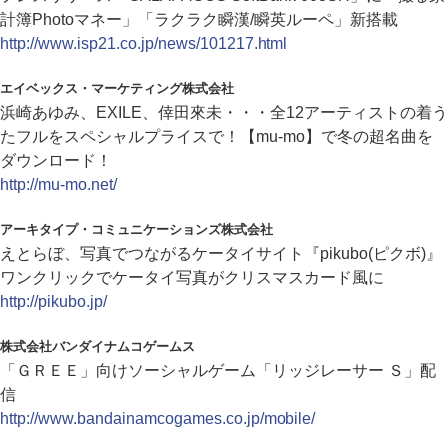
計簿Photoマネー」「ラクラク瞬漢/瞬英ルーペ」新搭載
http://www.isp21.co.jp/news/101217.html
エイベックス・マーケティング株式会社
浜崎あゆみ、EXILE、倖田來未・・・全12アーティストの着う
たフルをスペシャルプライスで！【mu-mo】で冬の超名曲を
ダウンロード！
http://mu-mo.net/
アーキタイプ・コミュニケーションズ株式会社
えとらぼ、写真でつながるケータイサイト『pikubo(ピクボ)』
ワンクリックでケータイ写真がクリスマスカード風に
http://pikubo.jp/
株式会社バンダイナムコゲームス
「ＧＲＥＥ」向けソーシャルゲーム「リッジレーサー Ｓ」配
信
http://www.bandainamcogames.co.jp/mobile/