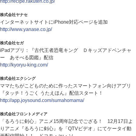
http://recipe.rakuten.co.jp/
株式会社ヤナセ
インターネットサイトにiPhone対応ページを追加
http://www.yanase.co.jp/
株式会社セガ
iPadアプリ：『古代王者恐竜キング Ｄキッズアドベンチャ
ー あそべる図鑑』配信
http://kyoryu-king.com/
株式会社エクシング
ママたちがこどものために作ったスマートフォン向けアプリ
『タッチ！うごく うたえほん』配信スタート！
http://app.joysound.com/sumahomama/
株式会社フロントメディア
「るろうに剣心」アニメ15周年記念でござる！ 12月17日よ
りアニメ『るろうに剣心』を「QTVビデオ」にてケータイ動
画配信開始！！ ドコモ・au・ソ...