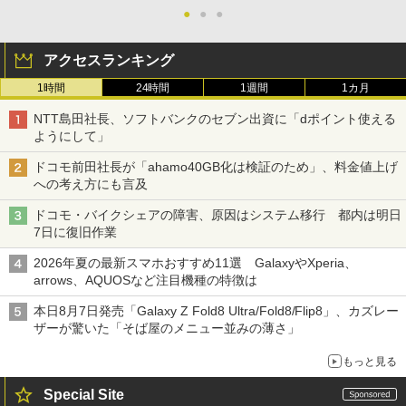
●
●
●
アクセスランキング
1時間
24時間
1週間
1カ月
NTT島田社長、ソフトバンクのセブン出資に「dポイント使える
ようにして」
ドコモ前田社長が「ahamo40GB化は検証のため」、料金値上げ
への考え方にも言及
ドコモ・バイクシェアの障害、原因はシステム移行 都内は明日
7日に復旧作業
2026年夏の最新スマホおすすめ11選 GalaxyやXperia、
arrows、AQUOSなど注目機種の特徴は
本日8月7日発売「Galaxy Z Fold8 Ultra/Fold8/Flip8」、カズレー
ザーが驚いた「そば屋のメニュー並みの薄さ」
もっと見る
Special Site