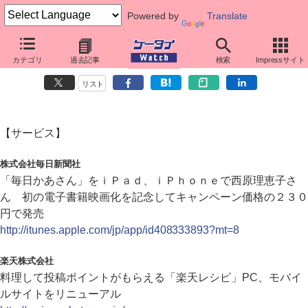
Powered by
Translate
カテゴリ
過去記事
検索
Impressサイト
ダイジェストニュース（2010年12月17日）
リスト
【サービス】
株式会社毎日新聞社
「毎日かあさん」をｉＰａｄ、ｉＰｈｏｎｅで西原理恵子さ
ん 初の電子書籍映画化を記念してキャンペーン価格の２３０
円で発売
http://itunes.apple.com/jp/app/id408333893?mt=8
楽天株式会社
料理して投稿ポイントがもらえる「楽天レシピ」PC、モバイ
ルサイトをリニューアル