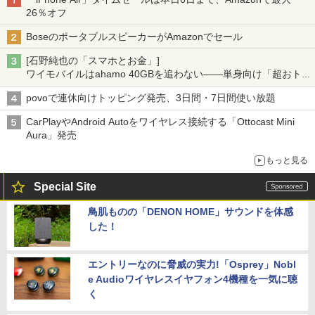
26％オフ
BoseのポータブルスピーカーがAmazonでセール
[石野純也の「スマホとお金」]
ワイモバイルはahamo 40GBを追わない――単身向け「超おトク
割」の安さと1年限定の注意点
povoで連休向けトッピング発売、3日間・7日間使い放題
CarPlayやAndroid Autoをワイヤレス接続する「Ottocast Mini
Aura」発売
もっと見る
Special Site
鳥肌ものの「DENON HOME」サウンドを体感
した！
エントリーなのに脅威の実力!「Osprey」Nobl
e Audioワイヤレスイヤフォン4機種を一気に聴
く