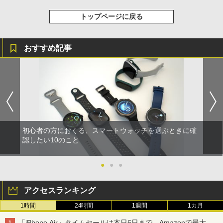
トップページに戻る
おすすめ記事
初心者の方におくる、スマートウォッチを選ぶときに確
認したい10のこと
●
●
●
アクセスランキング
1時間
24時間
1週間
1カ月
「iPhone Air」タイムセールは本日6日まで、Amazonで最大