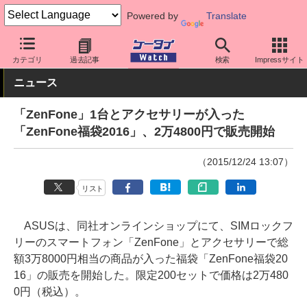
Powered by
Translate
ケータイ Watch
格安スマホ/格安SIM
格安スマホ/SIMフリースマ
カテゴリ
過去記事
検索
Impressサイト
ニュース
「ZenFone」1台とアクセサリーが入った
「ZenFone福袋2016」、2万4800円で販売開始
（2015/12/24 13:07）
リスト
ASUSは、同社オンラインショップにて、SIMロックフ
リーのスマートフォン「ZenFone」とアクセサリーで総
額3万8000円相当の商品が入った福袋「ZenFone福袋20
16」の販売を開始した。限定200セットで価格は2万480
0円（税込）。