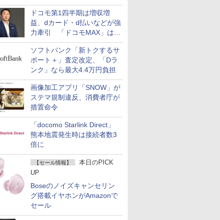
ドコモ第1四半期は増収増
益、dカード・d払いなどが強
力牽引 「ドコモMAX」は
400万契約突破
ソフトバンク「新トクするサ
ポート＋」査定改定、「Dラ
ンク」なら最大4.4万円負担
画像加工アプリ「SNOW」が
ステマ規制違反、消費者庁が
措置命令
「docomo Starlink Direct」
熊本地震発生時は接続者数3
倍に
本日のPICK
【セール情報】
UP
Boseのノイズキャンセリン
グ搭載イヤホンがAmazonで
セール