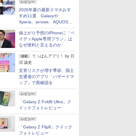
レビュー
2026年夏の最新スマホおす
すめ11選 Galaxyや
Xperia、arrows、AQUOSな
ど注目機種の特徴は
値上がり予想のiPhoneに「ペ
イディApple専用プラン」は
なぜ便利と言えるのか
てっぱんアプリ！
by
日
連載
沼 諭史
災害リスクが増す季節、国土
交通省のアプリ「ハザードマ
ップ」で再確認を
レビュー
「Galaxy Z Fold8 Ultra」ク
イックフォトレビュー
レビュー
「Galaxy Z Flip8」クイック
フォトレビュー