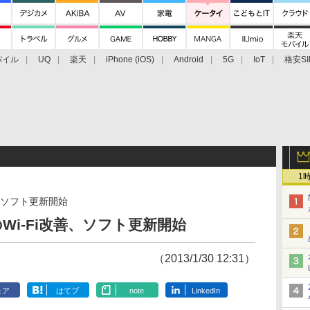
バイル
UQ
楽天
iPhone (iOS)
Android
5G
IoT
格安SI
アクセサリー
業界動向
法人向け
最新技術/その他
1
改善、ソフト更新開始
1」のWi-Fi改善、ソフト更新開始
（2013/1/30 12:31）
ェア
はてブ
note
LinkedIn