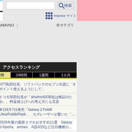
Impress サイト
全カテゴリ
M/MVNO
アクセスランキング
時間
24時間
1週間
1カ月
NTT島田社長、ソフトバンクのセブン出資に「d
ポイント使えるようにして」
ドコモ前田社長が「ahamo40GB化は検証のた
め」、料金値上げへの考え方にも言及
本日8月7日発売「Galaxy Z Fold8
Ultra/Fold8/Flip8」、カズレーザーが驚いた「そ
ば屋のメニュー並みの薄さ」
2026年夏の最新スマホおすすめ11選 Galaxy
やXperia、arrows、AQUOSなど注目機種の特
徴は