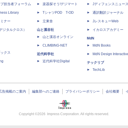
ップ担当者フォーラム
楽器探そう!デジマート
Jディフェンスニュー
ness Library
TシャツPOD T-OD
通訳翻訳ジャーナル
セミナー
立東舎
JレスキューWeb
 X（デジタルクロス）
山と溪谷社
イカロスアカデミー
山と溪谷オンライン
MdN
CLIMBING-NET
MdN Books
ブックス
近代科学社
MdN Design Interactiv
ing
近代科学社Digital
テックリブ
TechLib
広告掲載のご案内
編集部へのご連絡
プライバシーポリシー
会社概要
Copyright ©
2026
Impress Corporation. All rights reserved.