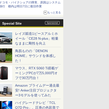
ドコモ・バイクシェアの障害、原因はシステム
移行 都内は明日7日に復旧作業
もっと見る
Special Site
レイズ鍛造1ピースアルミホ
イール「CE28 N-plus」軽量
なままに剛性を向上
鳥肌ものの「DENON
HOME」サウンドを体感し
た！
マウス、RTX 5060 Ti搭載ゲ
ーミングPCが7万5,000円オ
フで30万円台！
Amazon プライムデー過去最
安! Anker注目プロジェクタ
ー3モデルを使ってみた
ハイグレードテレビ「TCL
Q7D Pro」。圧巻の色彩美で