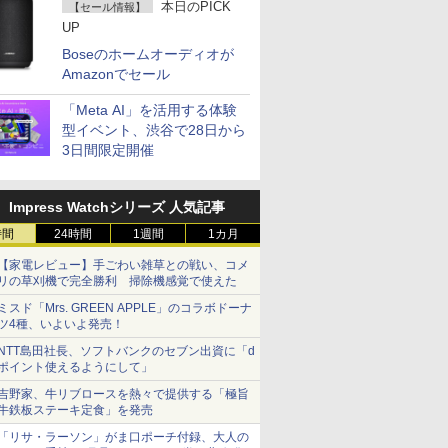
本日のPICK
【セール情報】
UP
Boseのホームオーディオが
Amazonでセール
「Meta AI」を活用する体験
型イベント、渋谷で28日から
3日間限定開催
Impress Watchシリーズ 人気記事
時間
24時間
1週間
1カ月
【家電レビュー】手ごわい雑草との戦い、コメ
リの草刈機で完全勝利 掃除機感覚で使えた
ミスド「Mrs. GREEN APPLE」のコラボドーナ
ツ4種、いよいよ発売！
NTT島田社長、ソフトバンクのセブン出資に「d
ポイント使えるようにして」
吉野家、牛リブロースを熱々で提供する「極旨
牛鉄板ステーキ定食」を発売
「リサ・ラーソン」がま口ポーチ付録、大人の