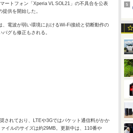
トフォン「Xperia VL SOL21」の不具合を公表
の提供を開始した。
電波が弱い環境におけるWi-Fi接続と切断動作の
いバグも修正もされる。
推奨されており、LTEや3Gではパケット通信料がかか
ァイルのサイズは約29MB。更新中は、110番や