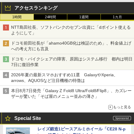
アクセスランキング
1時間
24時間
1週間
1カ月
NTT島田社長、ソフトバンクのセブン出資に「dポイント使える
ようにして」
ドコモ前田社長が「ahamo40GB化は検証のため」、料金値上げ
への考え方にも言及
ドコモ・バイクシェアの障害、原因はシステム移行 都内は明日
7日に復旧作業
2026年夏の最新スマホおすすめ11選 GalaxyやXperia、
arrows、AQUOSなど注目機種の特徴は
本日8月7日発売「Galaxy Z Fold8 Ultra/Fold8/Flip8」、カズレー
ザーが驚いた「そば屋のメニュー並みの薄さ」
もっと見る
Special Site
レイズ鍛造1ピースアルミホイール「CE28 N-p