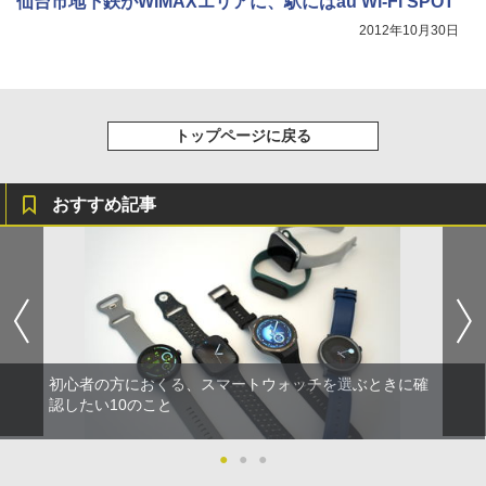
仙台市地下鉄がWiMAXエリアに、駅にはau Wi-Fi SPOT
2012年10月30日
トップページに戻る
おすすめ記事
初心者の方におくる、スマートウォッチを選ぶときに確
認したい10のこと
●
●
●