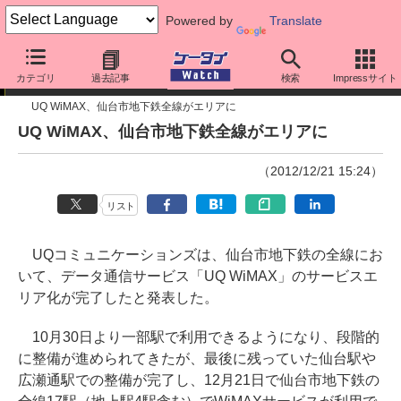
Powered by
Translate
ニュース
カテゴリ
過去記事
検索
Impressサイト
UQ WiMAX、仙台市地下鉄全線がエリアに
UQ WiMAX、仙台市地下鉄全線がエリアに
（2012/12/21 15:24）
リスト
UQコミュニケーションズは、仙台市地下鉄の全線にお
いて、データ通信サービス「UQ WiMAX」のサービスエ
リア化が完了したと発表した。
10月30日より一部駅で利用できるようになり、段階的
に整備が進められてきたが、最後に残っていた仙台駅や
広瀬通駅での整備が完了し、12月21日で仙台市地下鉄の