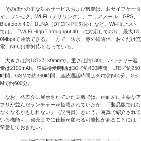
そのほかの主な対応サービスおよび機能は、おサイフケータ
イ、ワンセグ、Wi-Fi（テザリング）、エリアメール、GPS、
Bluetooth 4.0、DLNA（DTCP-IP非対応）など。Wi-Fiについ
ては、「Wi-Fi High Throughput 40」に対応しており、最大13
0Mbpsで通信できる。一方で、防水、赤外線通信、おくだけ充
電、NFCは非対応となっている。
大きさは約137×71×9mmで、重さは約139g。バッテリー容
量は2100mAh。連続待受時間は3Gで約400時間、LTEで約250
時間、GSMで約330時間、連続通話時間は3Gで約500分、GS
Mで約600分。
なお、発表会に展示されていた実機では、画面左に主要なア
プリが並んだランチャーが搭載されていたが、「製品版ではな
なくなるかもしれない」（説明員）という。写真で紹介されて
いる機能も、発売までに仕様が変わる可能性があることには、
留意しておきたい。