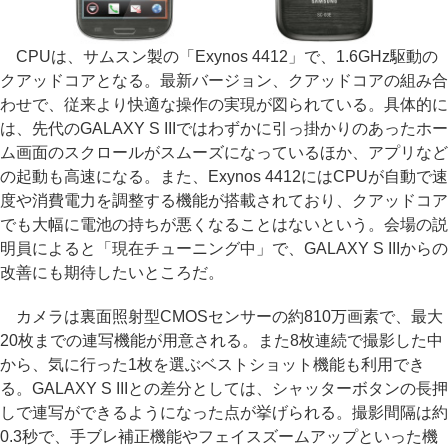
CPUは、サムスン製の「Exynos 4412」で、1.6GHz駆動の
クアッドコアとなる。最新バージョン、クアッドコアの組み合
わせで、従来より快適な操作の実現が図られている。具体的に
は、先代のGALAXY S IIIではわずかに引っ掛かりのあったホー
ム画面のスクロールがスムーズになっているほか、アプリなど
の起動も高速になる。また、Exynos 4412にはCPUが自動で速
度や消費電力を調整する機能が搭載されており、クアッドコア
でも大幅に電池の持ちが悪くなることはないという。会場の説
明員によると「現在チューニング中」で、GALAXY S IIIからの
改善にも期待したいところだ。
カメラは裏面照射型CMOSセンサーの約810万画素で、最大
20枚までの連写機能が用意される。また8枚連続で撮影した中
から、気に行った1枚を選ぶベストショット機能も利用でき
る。GALAXY S IIIとの差分としては、シャッターボタンの長押
しで連写ができるようになった点が挙げられる。撮影間隔は約
0.3秒で、手ブレ補正機能やフェイスズームアップといった機