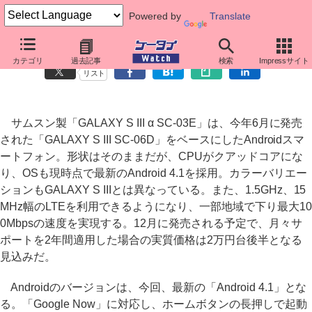
Powered by
Translate
Android 4.1搭載、クアッドコアCPUになった「GALAXY S III α」
カテゴリ
過去記事
検索
Impressサイト
リスト
サムスン製「GALAXY S III α SC-03E」は、今年6月に発売
された「GALAXY S III SC-06D」をベースにしたAndroidスマ
ートフォン。形状はそのままだが、CPUがクアッドコアにな
り、OSも現時点で最新のAndroid 4.1を採用。カラーバリエー
ションもGALAXY S IIIとは異なっている。また、1.5GHz、15
MHz幅のLTEを利用できるようになり、一部地域で下り最大10
0Mbpsの速度を実現する。12月に発売される予定で、月々サ
ポートを2年間適用した場合の実質価格は2万円台後半となる
見込みだ。
Androidのバージョンは、今回、最新の「Android 4.1」とな
る。「Google Now」に対応し、ホームボタンの長押しで起動