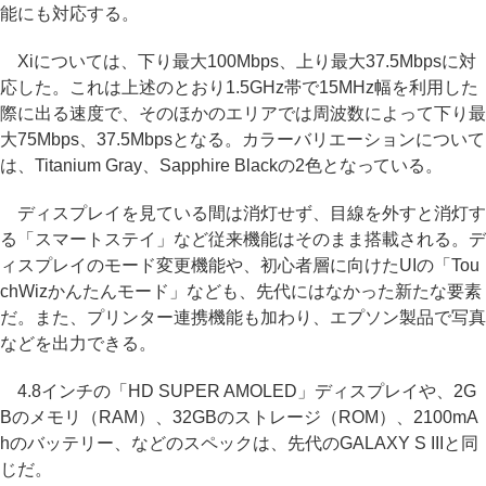
能にも対応する。
Xiについては、下り最大100Mbps、上り最大37.5Mbpsに対
応した。これは上述のとおり1.5GHz帯で15MHz幅を利用した
際に出る速度で、そのほかのエリアでは周波数によって下り最
大75Mbps、37.5Mbpsとなる。カラーバリエーションについて
は、Titanium Gray、Sapphire Blackの2色となっている。
ディスプレイを見ている間は消灯せず、目線を外すと消灯す
る「スマートステイ」など従来機能はそのまま搭載される。デ
ィスプレイのモード変更機能や、初心者層に向けたUIの「Tou
chWizかんたんモード」なども、先代にはなかった新たな要素
だ。また、プリンター連携機能も加わり、エプソン製品で写真
などを出力できる。
4.8インチの「HD SUPER AMOLED」ディスプレイや、2G
Bのメモリ（RAM）、32GBのストレージ（ROM）、2100mA
hのバッテリー、などのスペックは、先代のGALAXY S IIIと同
じだ。