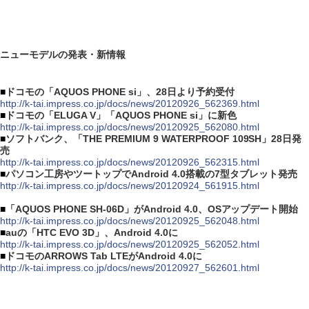
ニューモデルの発表・新情報
■
ドコモの「AQUOS PHONE si」、28日より予約受付
http://k-tai.impress.co.jp/docs/news/20120926_562369.html
■
ドコモの「ELUGA V」「AQUOS PHONE si」に新色
http://k-tai.impress.co.jp/docs/news/20120925_562080.html
■
ソフトバンク、「THE PREMIUM 9 WATERPROOF 109SH」28日発
売
http://k-tai.impress.co.jp/docs/news/20120926_562315.html
■
パソコン工房やツートップでAndroid 4.0搭載の7型タブレット発売
http://k-tai.impress.co.jp/docs/news/20120924_561915.html
■
「AQUOS PHONE SH-06D」がAndroid 4.0、OSアップデート開始
http://k-tai.impress.co.jp/docs/news/20120925_562048.html
■
auの「HTC EVO 3D」、Android 4.0に
http://k-tai.impress.co.jp/docs/news/20120925_562052.html
■
ドコモのARROWS Tab LTEがAndroid 4.0に
http://k-tai.impress.co.jp/docs/news/20120927_562601.html