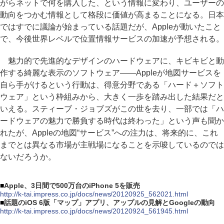
がらネットで何を購入した、という情報に変わり、ユーザーの
動向をつかむ情報として格段に価値が高まることになる。日本
ではすでに議論が始まっている話題だが、Appleが動いたこと
で、今後世界レベルで位置情報サービスの加速が予想される。
魅力的で先進的なデザインのハードウェアに、キビキビと動
作する綺麗な表示のソフトウェア――Appleが地図サービスを
自ら手がけるという行動は、得意分野である「ハード＋ソフト
ウェア」という枠組みから、大きく一歩を踏み出した結果だと
いえる。スティーブ・ジョブズがこの世を去り、一部では「ハ
ードウェアの魅力で勝負する時代は終わった」という声も聞か
れたが、Appleの地図“サービス”への注力は、将来的に、これ
までとは異なる市場が主戦場になることを示唆しているのでは
ないだろうか。
■
Apple、3日間で500万台のiPhone 5を販売
http://k-tai.impress.co.jp/docs/news/20120925_562021.html
■
話題のiOS 6版「マップ」アプリ、アップルの見解とGoogleの動向
http://k-tai.impress.co.jp/docs/news/20120924_561945.html