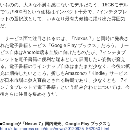
いものの、大きな不満も感じないモデルだろう。16GBモデル
で1万9800円という価格はインパクト十分で、7インチタブレ
ットの選択肢として、いきなり最有力候補に躍り出た雰囲気
だ。
サービス面で注目されるのは、「Nexus 7」と同時に発表さ
れた電子書籍サービス「Google Play ブックス」だろう。サー
ビス自体はAndroid端末全般に向けたものだが、7インチタブ
レットを電子書籍に便利な端末として展開したい姿勢が窺え
る。電子書籍のラインナップ自体はまだまだ少なく、今後の拡
充に期待したいところ。折しもAmazonの「Kindle」サービス
が日本市場に参入直前とされる時期であり、少なくとも「7イ
ンチタブレットで電子書籍」という組み合わせについては、今
後さらに注目を集めそうだ。
■
Googleが「Nexus 7」国内発売、Google Play ブックスも
http://k-tai.impress.co.jp/docs/news/20120925_562050.html