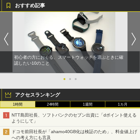
おすすめ記事
初心者の方におくる、スマートウォッチを選ぶときに確
認したい10のこと
●
●
●
アクセスランキング
1時間
24時間
1週間
1カ月
NTT島田社長、ソフトバンクのセブン出資に「dポイント使える
ようにして」
ドコモ前田社長が「ahamo40GB化は検証のため」、料金値上げ
への考え方にも言及