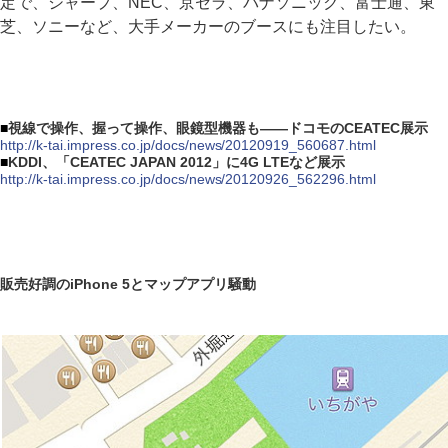
定で、シャープ、NEC、京セラ、パナソニック、富士通、東
芝、ソニーなど、大手メーカーのブースにも注目したい。
■
視線で操作、握って操作、眼鏡型機器も――ドコモのCEATEC展示
http://k-tai.impress.co.jp/docs/news/20120919_560687.html
■
KDDI、「CEATEC JAPAN 2012」に4G LTEなど展示
http://k-tai.impress.co.jp/docs/news/20120926_562296.html
販売好調のiPhone 5とマップアプリ騒動