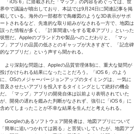
「iOS 6」に搭載された「マップ」の内容をめぐっては、世
界中で議論が噴出しており、本誌では9月24日に関連記事を掲
載している。海外の一部都市で鳥瞰図のような3D表示がサポ
ートされるなど、先進的な取り組みがなされる一方で、地図は
誤った情報が多く、「計算間違いをする電卓アプリ」といった
状態だ。Appleのブランド力や製品へのこだわりと、「マッ
プ」アプリの品質の低さとのギャップが大きすぎて、「記念碑
的なアプリだ」という声すら聞かれる。
より深刻な問題は、Appleの品質管理体制に、重大な疑問が
投げかけられる結果になったことだろう。「iOS 6」のよう
に、OSのメジャーバージョンアップのタイミングは、一気に
普及させたいアプリを投入するタイミングとして絶好の機会
だ。「マップ」アプリの開発自体は以前より表明されていた
が、開発の遅れを鑑みた判断がなされず、強引に「iOS 6」に
含めてしまったことが不幸な結果を生んだと考えられる。
Googleのあるソフトウェア開発者は、地図アプリについて
「簡単に追いつかれては困る」と苦笑いしていたが、地図アプ