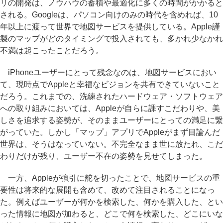
リの開発は、ノウハウの蓄積や最適化に多くの時間がかかると
される。Googleは、パソコン向けのみの時代を含めれば、10
年以上に渡って世界で地図サービスを提供している。Apple謹
製のマップがどのタイミングで投入されても、多かれ少なかれ
不満は起こったことだろう。
iPhoneユーザーにとって残念なのは、地図サービスにおい
て、現時点でAppleと幸福なビジョンを共有できていないこと
だろう。これまでの、洗練されたハードウェア・ソフトウェア
への取り組みにおいては、Appleが自らに課すこだわりや、美
しさを追求する姿勢が、そのままユーザーにとっての満足に繋
がっていた。しかし「マップ」アプリでAppleがまず目論んだ
世界は、そうはなっていない。不完全なまま世に放たれ、こだ
わりだけが残り、ユーザー不在の姿勢を見せてしまった。
一方、Appleが強引に舵を切ったことで、地図サービスの重
要性は将来的な展開も含めて、改めて注目されることになっ
た。例えばユーザーが何かを検索した、何かを購入した、とい
った情報に地図が加わると、どこで何を検索した、どこにいな