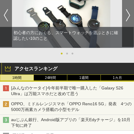
初心者の方におくる、スマートウォッチを選ぶときに確
認したい10のこと
●
●
●
アクセスランキング
1時間
24時間
1週間
1カ月
[みんなのケータイ]今年前半期で唯一購入した「Galaxy S26
Ultra」は万能スマホだと改めて思う
OPPO、ミドルレンジスマホ「OPPO Reno16 5G」発表 4つの
5000万画素カメラ搭載の小型モデル
auじぶん銀行、Android版アプリの「楽天Edyチャージ」を10月
下旬に終了