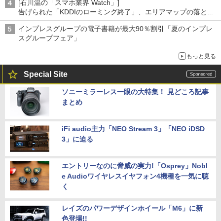
[石川温の「スマホ業界 Watch」]
告げられた「KDDIのローミング終了」、エリアマップの落とし
穴と楽天モバイルの課題
インプレスグループの電子書籍が最大90％割引「夏のインプレ
スグループフェア」
もっと見る
Special Site
ソニーミラーレス一眼の大特集！ 見どころ記事
まとめ
iFi audio主力「NEO Stream 3」「NEO iDSD
3」に迫る
エントリーなのに脅威の実力!「Osprey」Nobl
e Audioワイヤレスイヤフォン4機種を一気に聴
く
レイズのパワーデザインホイール「M6」に新
色登場!!