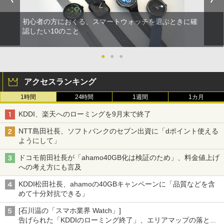
初心者の方におくる、スマートウォッチを選ぶときに確
認したい10のこと
●
●
●
アクセスランキング
1時間
24時間
1週間
1カ月
KDDI、楽天へのローミングを9月末で終了
NTT島田社長、ソフトバンクのセブン出資に「dポイント使える
ようにして」
ドコモ前田社長が「ahamo40GB化は検証のため」、料金値上げ
への考え方にも言及
KDDI松田社長、ahamoの40GBキャンペーンに「品質などを含
めて十分対抗できる」
[石川温の「スマホ業界 Watch」]
告げられた「KDDIのローミング終了」、エリアマップの落とし