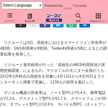
Powered by
Translate
高校生のスマホ所有は4割、Twitter利用率が5割超
カテゴリ
過去記事
検索
Impressサイト
リスト
リクルートは3日、高校生におけるスマートフォン所有率が
4割弱、SNS利用者が8割弱、Twitter利用者が5割に上るとの調
査結果を発表した。
リクルート進学総研が行った「高校生のWEB利用状況の実
態把握調査」によるもの。マクロミルのモニター会員のうち、
2012年3月時点の高校生を対象に4月13日から4月20日までイ
ンターネット調査で実施し、1239人の回答を集計した。
デジタル機器の所有率は、ノート型PCが75.4％、携帯電話
が72.2％、デスクトップ型PCが61.7％、スマートフォンが39.
2％、タブレット型PCが10.9％、モバイル型PC（ネットブッ