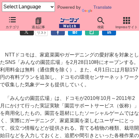
Powered by
Translate
ドコモ、ガーデニング愛好家向けSNS「みんなの園芸広場」
カテゴリ
過去記事
検索
Impressサイト
リスト
NTTドコモは、家庭菜園やガーデニングの愛好家を対象とし
たSNS「みんなの園芸広場」を2月28日10時にオープンする。
利用料金は無料（通信費を除く）。また、4月1日には月額157
円の有料プランを追加し、ドコモの環境センサーネットワーク
で収集した気象データも提供していく。
「みんなの園芸広場」は、ドコモが2010年10月～2011年2
月にかけて行った実証実験「園芸サポートサービス（仮称）」
を商用化したもの。園芸を題材にしたソーシャルゲームではな
く、実際にガーデニング、家庭菜園を楽しむユーザーにとっ
て、役立つ情報などが提供される。育てる植物の種類、栽培開
始日などを入力しておくと、追肥や間引きといった各種作業の