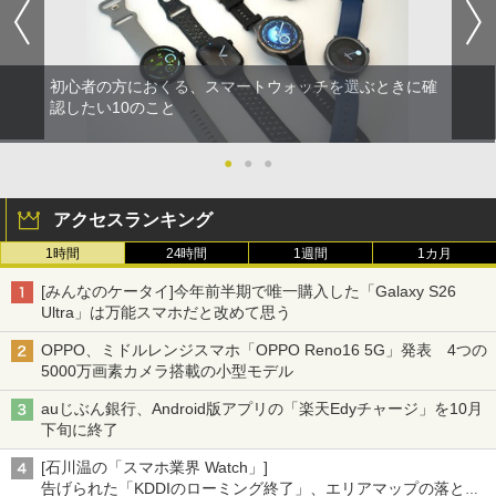
初心者の方におくる、スマートウォッチを選ぶときに確
認したい10のこと
●
●
●
アクセスランキング
1時間
24時間
1週間
1カ月
[みんなのケータイ]今年前半期で唯一購入した「Galaxy S26
Ultra」は万能スマホだと改めて思う
OPPO、ミドルレンジスマホ「OPPO Reno16 5G」発表 4つの
5000万画素カメラ搭載の小型モデル
auじぶん銀行、Android版アプリの「楽天Edyチャージ」を10月
下旬に終了
[石川温の「スマホ業界 Watch」]
告げられた「KDDIのローミング終了」、エリアマップの落とし