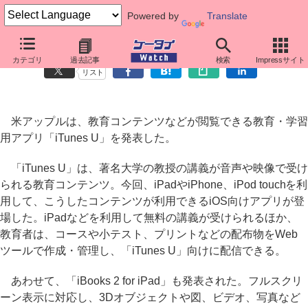
Powered by
Translate
米アップル、iPad/iPhone向け教育関連アプリ「iTunes U」
カテゴリ
過去記事
検索
Impressサイト
リスト
米アップルは、教育コンテンツなどが閲覧できる教育・学習
用アプリ「iTunes U」を発表した。
「iTunes U」は、著名大学の教授の講義が音声や映像で受け
られる教育コンテンツ。今回、iPadやiPhone、iPod touchを利
用して、こうしたコンテンツが利用できるiOS向けアプリが登
場した。iPadなどを利用して無料の講義が受けられるほか、
教育者は、コースや小テスト、プリントなどの配布物をWeb
ツールで作成・管理し、「iTunes U」向けに配信できる。
あわせて、「iBooks 2 for iPad」も発表された。フルスクリ
ーン表示に対応し、3Dオブジェクトや図、ビデオ、写真など