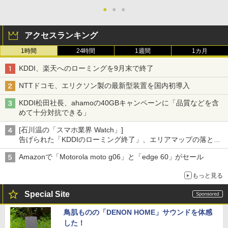
●
●
●
アクセスランキング
1時間
24時間
1週間
1カ月
KDDI、楽天へのローミングを9月末で終了
NTTドコモ、エリクソン製の最新型装置を国内初導入
KDDI松田社長、ahamoの40GBキャンペーンに「品質などを含
めて十分対抗できる」
[石川温の「スマホ業界 Watch」]
告げられた「KDDIのローミング終了」、エリアマップの落とし
穴と楽天モバイルの課題
Amazonで「Motorola moto g06」と「edge 60」がセール
もっと見る
Special Site
鳥肌ものの「DENON HOME」サウンドを体感
した！