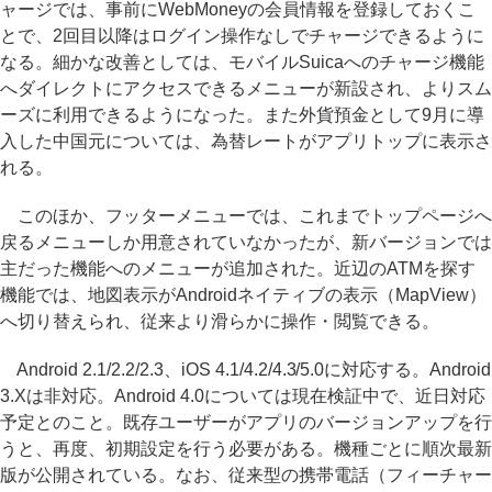
ャージでは、事前にWebMoneyの会員情報を登録しておくこ
とで、2回目以降はログイン操作なしでチャージできるように
なる。細かな改善としては、モバイルSuicaへのチャージ機能
へダイレクトにアクセスできるメニューが新設され、よりスム
ーズに利用できるようになった。また外貨預金として9月に導
入した中国元については、為替レートがアプリトップに表示さ
れる。
このほか、フッターメニューでは、これまでトップページへ
戻るメニューしか用意されていなかったが、新バージョンでは
主だった機能へのメニューが追加された。近辺のATMを探す
機能では、地図表示がAndroidネイティブの表示（MapView）
へ切り替えられ、従来より滑らかに操作・閲覧できる。
Android 2.1/2.2/2.3、iOS 4.1/4.2/4.3/5.0に対応する。Android
3.Xは非対応。Android 4.0については現在検証中で、近日対応
予定とのこと。既存ユーザーがアプリのバージョンアップを行
うと、再度、初期設定を行う必要がある。機種ごとに順次最新
版が公開されている。なお、従来型の携帯電話（フィーチャー