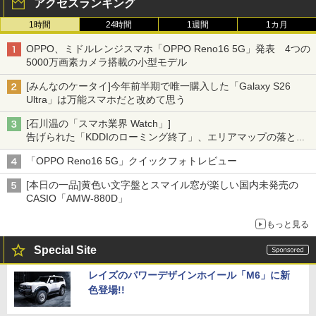
アクセスランキング
1時間
24時間
1週間
1カ月
OPPO、ミドルレンジスマホ「OPPO Reno16 5G」発表 4つの
5000万画素カメラ搭載の小型モデル
[みんなのケータイ]今年前半期で唯一購入した「Galaxy S26
Ultra」は万能スマホだと改めて思う
[石川温の「スマホ業界 Watch」]
告げられた「KDDIのローミング終了」、エリアマップの落とし
穴と楽天モバイルの課題
「OPPO Reno16 5G」クイックフォトレビュー
[本日の一品]黄色い文字盤とスマイル窓が楽しい国内未発売の
CASIO「AMW-880D」
もっと見る
Special Site
レイズのパワーデザインホイール「M6」に新
色登場!!