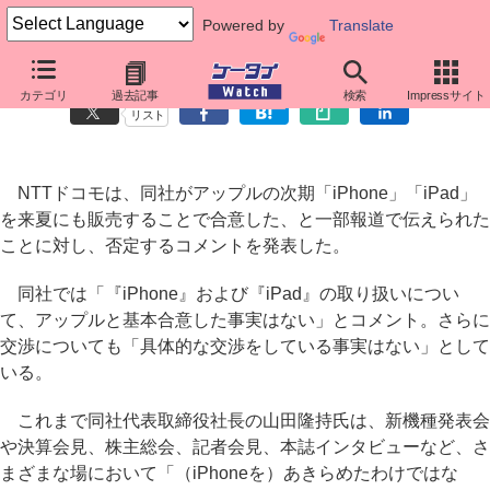
Powered by
Translate
「ドコモがiPhone販売」報道、ドコモは否定
カテゴリ
過去記事
検索
Impressサイト
リスト
NTTドコモは、同社がアップルの次期「iPhone」「iPad」
を来夏にも販売することで合意した、と一部報道で伝えられた
ことに対し、否定するコメントを発表した。
同社では「『iPhone』および『iPad』の取り扱いについ
て、アップルと基本合意した事実はない」とコメント。さらに
交渉についても「具体的な交渉をしている事実はない」として
いる。
これまで同社代表取締役社長の山田隆持氏は、新機種発表会
や決算会見、株主総会、記者会見、本誌インタビューなど、さ
まざまな場において「（iPhoneを）あきらめたわけではな