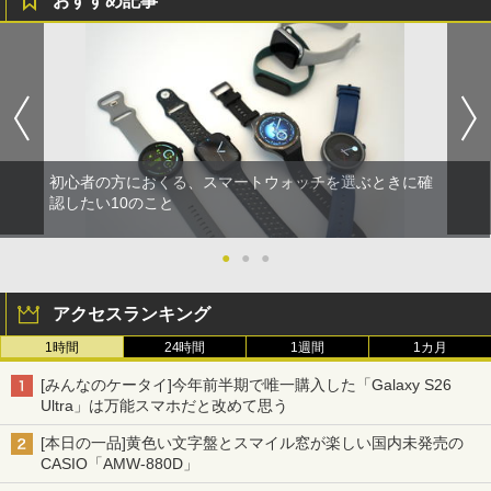
おすすめ記事
初心者の方におくる、スマートウォッチを選ぶときに確
認したい10のこと
●
●
●
アクセスランキング
1時間
24時間
1週間
1カ月
[みんなのケータイ]今年前半期で唯一購入した「Galaxy S26
Ultra」は万能スマホだと改めて思う
[本日の一品]黄色い文字盤とスマイル窓が楽しい国内未発売の
CASIO「AMW-880D」