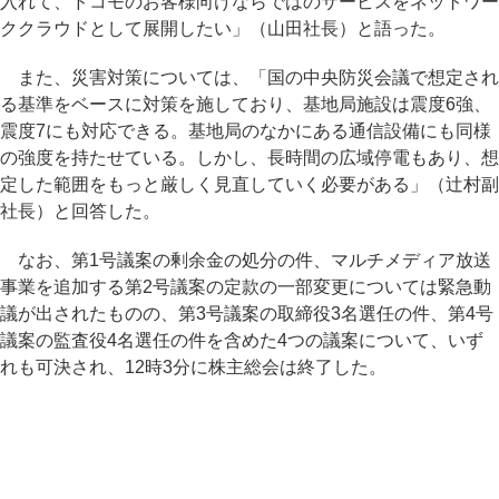
入れて、ドコモのお客様向けならではのサービスをネットワー
ククラウドとして展開したい」（山田社長）と語った。
また、災害対策については、「国の中央防災会議で想定され
る基準をベースに対策を施しており、基地局施設は震度6強、
震度7にも対応できる。基地局のなかにある通信設備にも同様
の強度を持たせている。しかし、長時間の広域停電もあり、想
定した範囲をもっと厳しく見直していく必要がある」（辻村副
社長）と回答した。
なお、第1号議案の剰余金の処分の件、マルチメディア放送
事業を追加する第2号議案の定款の一部変更については緊急動
議が出されたものの、第3号議案の取締役3名選任の件、第4号
議案の監査役4名選任の件を含めた4つの議案について、いず
れも可決され、12時3分に株主総会は終了した。