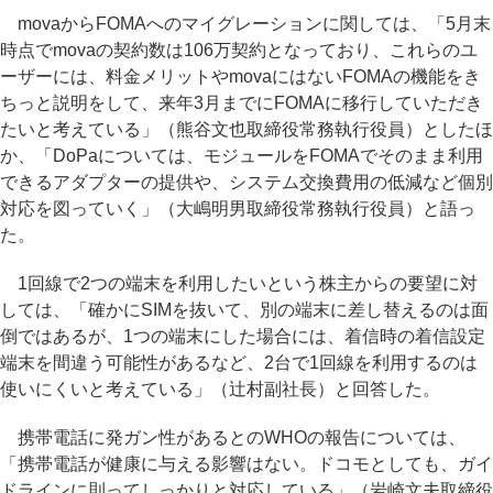
movaからFOMAへのマイグレーションに関しては、「5月末
時点でmovaの契約数は106万契約となっており、これらのユ
ーザーには、料金メリットやmovaにはないFOMAの機能をき
ちっと説明をして、来年3月までにFOMAに移行していただき
たいと考えている」（熊谷文也取締役常務執行役員）としたほ
か、「DoPaについては、モジュールをFOMAでそのまま利用
できるアダプターの提供や、システム交換費用の低減など個別
対応を図っていく」（大嶋明男取締役常務執行役員）と語っ
た。
1回線で2つの端末を利用したいという株主からの要望に対
しては、「確かにSIMを抜いて、別の端末に差し替えるのは面
倒ではあるが、1つの端末にした場合には、着信時の着信設定
端末を間違う可能性があるなど、2台で1回線を利用するのは
使いにくいと考えている」（辻村副社長）と回答した。
携帯電話に発ガン性があるとのWHOの報告については、
「携帯電話が健康に与える影響はない。ドコモとしても、ガイ
ドラインに則ってしっかりと対応している」（岩崎文夫取締役