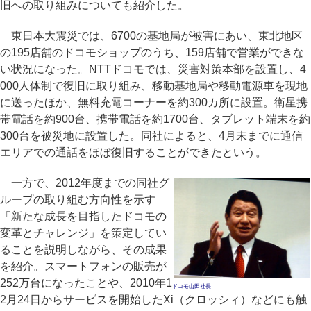
旧への取り組みについても紹介した。
東日本大震災では、6700の基地局が被害にあい、東北地区
の195店舗のドコモショップのうち、159店舗で営業ができな
い状況になった。NTTドコモでは、災害対策本部を設置し、4
000人体制で復旧に取り組み、移動基地局や移動電源車を現地
に送ったほか、無料充電コーナーを約300カ所に設置。衛星携
帯電話を約900台、携帯電話を約1700台、タブレット端末を約
300台を被災地に設置した。同社によると、4月末までに通信
エリアでの通話をほぼ復旧することができたという。
一方で、2012年度までの同社グ
ループの取り組む方向性を示す
「新たな成長を目指したドコモの
変革とチャレンジ」を策定してい
ることを説明しながら、その成果
を紹介。スマートフォンの販売が
252万台になったことや、2010年1
ドコモ山田社長
2月24日からサービスを開始したXi（クロッシィ）などにも触