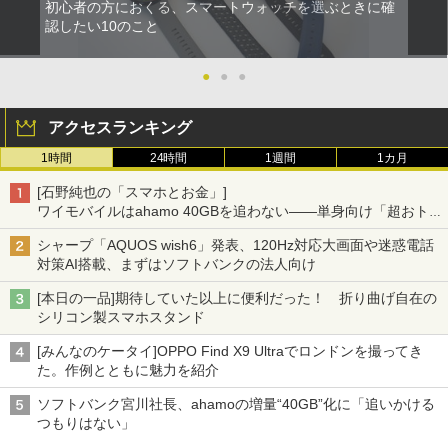
初心者の方におくる、スマートウォッチを選ぶときに確
認したい10のこと
●
●
●
アクセスランキング
1時間
24時間
1週間
1カ月
[石野純也の「スマホとお金」]
ワイモバイルはahamo 40GBを追わない――単身向け「超おトク
割」の安さと1年限定の注意点
シャープ「AQUOS wish6」発表、120Hz対応大画面や迷惑電話
対策AI搭載、まずはソフトバンクの法人向け
[本日の一品]期待していた以上に便利だった！ 折り曲げ自在の
シリコン製スマホスタンド
[みんなのケータイ]OPPO Find X9 Ultraでロンドンを撮ってき
た。作例とともに魅力を紹介
ソフトバンク宮川社長、ahamoの増量“40GB”化に「追いかける
つもりはない」