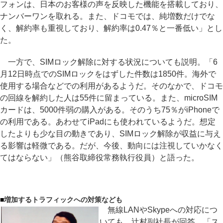
フォンは、日本のお客様の声を反映した機能を搭載しており、
ナンバーワンを取れる。また、ドコモでは、純増数だけでな
く、解約率も重視しており、解約率は0.47％と一番低い」とし
た。
一方で、SIMロック解除に対する状況についても説明。「6
月12日時点でのSIMロックをはずした件数は1850件。海外で
使用する場合などでの利用があるようだ。そのなかで、ドコモ
の回線を解約した人は55件に留まっている。また、microSIM
カードは、5000件弱の購入がある。そのうち75％がiPhoneで
の利用である。あわせてiPadにも使われているようだ。想定
したよりも少な目の動きであり、SIMロック解除が収益に与え
る影響は軽微である。だが、今後、動向には注視していかなく
てはならない」（熊谷取締役常務執行役員）と語った。
■
増加するトラフィックへの対策なども
無線LANやSkypeへの対応につ
いても、辻村副社長が回答。「ス