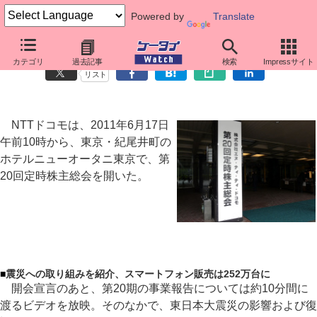
Powered by
Translate
NTTドコモ、株主総会で「iPhoneの発売はない」と断言
カテゴリ
過去記事
検索
Impressサイト
リスト
NTTドコモは、2011年6月17日
午前10時から、東京・紀尾井町の
ホテルニューオータニ東京で、第
20回定時株主総会を開いた。
■
震災への取り組みを紹介、スマートフォン販売は252万台に
開会宣言のあと、第20期の事業報告については約10分間に
渡るビデオを放映。そのなかで、東日本大震災の影響および復