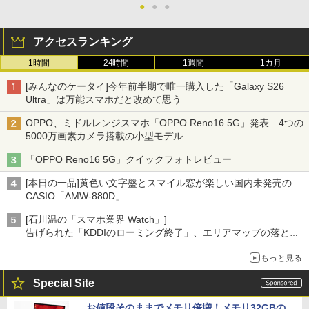
●
●
●
アクセスランキング
1時間
24時間
1週間
1カ月
[みんなのケータイ]今年前半期で唯一購入した「Galaxy S26
Ultra」は万能スマホだと改めて思う
OPPO、ミドルレンジスマホ「OPPO Reno16 5G」発表 4つの
5000万画素カメラ搭載の小型モデル
「OPPO Reno16 5G」クイックフォトレビュー
[本日の一品]黄色い文字盤とスマイル窓が楽しい国内未発売の
CASIO「AMW-880D」
[石川温の「スマホ業界 Watch」]
告げられた「KDDIのローミング終了」、エリアマップの落とし
穴と楽天モバイルの課題
もっと見る
Special Site
お値段そのままでメモリ倍増！メモリ32GBの