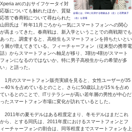
Xperia arcのおサイフケータイ対
応版についても触れたほか、質疑
会場には、CMに出演する朝倉あき（左）と石野真子
応答で春商戦について尋ねられた
（右）も登場
山田氏は「昨年11月ごろから一気にスマートフォンへの関心
が高まってきた。春商戦は、新入学ということでの商戦期でも
あった。調査すると、高校生もスマートフォンを持ちたいとい
う層が増えてきている。フィーチャーフォン（従来型の携帯電
話）からスマートフォンへ軸足が移り、3割か4割がスマート
フォンになるのではないか。特に男子高校生からの希望が多
い」と語った。
1月のスマートフォン販売実績を見ると、女性ユーザーが35
～40％を占めているとのこと。さらに50歳以上が15％を占め
ているとのことで、ITリテラシーが高い若年層の男性が中心だ
ったスマートフォン市場に変化が訪れているとした。
2011年の夏モデルはある程度定まり、冬モデルはまだこれ
から、とする同氏は、2011年度におけるスマートフォンとフ
ィーチャーフォンの割合は、同等程度までスマートフォンを上