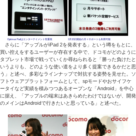
Optimus Padはエンターテイメント性重視
3月15日開始の月々サポートも利用可能
さらに「アップルがiPad 2を発表する」という噂をもとに、
買い控えをするユーザーが存在する中で、ドコモがどのように
タブレット市場で戦っていくか尋ねられると「勝った負けたと
いうよりも、どのような使い道をより多く提案できるかだと思
う」と述べ、多彩なラインナップで対抗する姿勢を見せた。ソ
フトウェアプラットフォームとして、spモードやおサイフケ
ータイなど実績を積みつつあるオープンな「Android」を中心
に据え、「アップルの端末はあきらめたわけではないが、開発
のメインはAndroidで行きたいと思っている」と述べた。