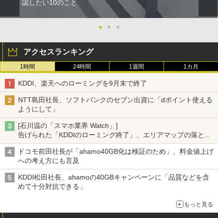
認したい10のこと
●
●
●
アクセスランキング
1時間
24時間
1週間
1カ月
KDDI、楽天へのローミングを9月末で終了
NTT島田社長、ソフトバンクのセブン出資に「dポイント使える
ようにして」
[石川温の「スマホ業界 Watch」]
告げられた「KDDIのローミング終了」、エリアマップの落とし
穴と楽天モバイルの課題
ドコモ前田社長が「ahamo40GB化は検証のため」、料金値上げ
への考え方にも言及
KDDI松田社長、ahamoの40GBキャンペーンに「品質などを含
めて十分対抗できる」
もっと見る