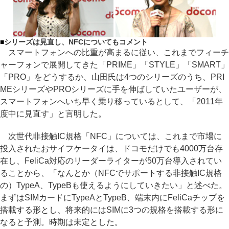
■
シリーズは見直し、NFCについてもコメント
スマートフォンへの比重が高まるに従い、これまでフィーチ
ャーフォンで展開してきた「PRIME」「STYLE」「SMART」
「PRO」をどうするか、山田氏は4つのシリーズのうち、PRI
MEシリーズやPROシリーズに手を伸ばしていたユーザーが、
スマートフォンへいち早く乗り移っているとして、「2011年
度中に見直す」と言明した。
次世代非接触IC規格「NFC」については、これまで市場に
投入されたおサイフケータイは、ドコモだけでも4000万台存
在し、FeliCa対応のリーダーライターが50万台導入されてい
ることから、「なんとか（NFCでサポートする非接触IC規格
の）TypeA、TypeBも使えるようにしていきたい」と述べた。
まずはSIMカードにTypeAとTypeB、端末内にFeliCaチップを
搭載する形とし、将来的にはSIMに3つの規格を搭載する形に
なると予測。時期は未定とした。