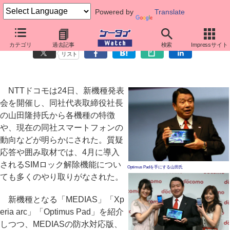
Powered by
Translate
「4割弱が女性」、ドコモ山田社長が語るスマートフォンの成長
カテゴリ
過去記事
検索
Impressサイト
リスト
NTTドコモは24日、新機種発表
会を開催し、同社代表取締役社長
の山田隆持氏から各機種の特徴
や、現在の同社スマートフォンの
動向などが明らかにされた。質疑
応答や囲み取材では、4月に導入
されるSIMロック解除機能につい
Optimus Padを手にする山田氏
ても多くのやり取りがなされた。
新機種となる「MEDIAS」「Xp
eria arc」「Optimus Pad」を紹介
しつつ、MEDIASの防水対応版、