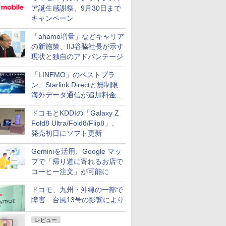
ア誕生感謝祭、9月30日まで
キャンペーン
「ahamo増量」などキャリア
の新施策、IIJ谷脇社長が示す
現状と独自のアドバンテージ
「LINEMO」のベストプラ
ン、Starlink Directと無制限
海外データ通信が追加料金な
しに
ドコモとKDDIの「Galaxy Z
Fold8 Ultra/Fold8/Flip8」、
発売初日にソフト更新
Geminiを活用、Google マッ
プで「帰り道に寄れるお店で
コーヒー注文」が可能に
ドコモ、九州・沖縄の一部で
障害 台風13号の影響により
レビュー