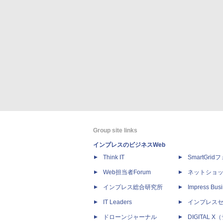
Group site links
インプレスのビジネスWeb
Think IT
SmartGri
Web担当者Forum
ネットショ
インプレス総合研究所
Impress Busi
IT Leaders
インプレス
ドローンジャーナル
DIGITAL