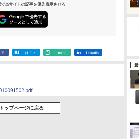
 検索で当サイトの記事を優先表示させる
ェア
はてブ
note
LinkedIn
最
/2010091502.pdf
トップページに戻る