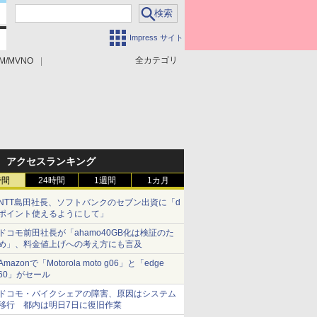
Impress サイト
全カテゴリ
M/MVNO
アクセスランキング
時間
24時間
1週間
1カ月
NTT島田社長、ソフトバンクのセブン出資に「d
ポイント使えるようにして」
ドコモ前田社長が「ahamo40GB化は検証のた
め」、料金値上げへの考え方にも言及
Amazonで「Motorola moto g06」と「edge
60」がセール
ドコモ・バイクシェアの障害、原因はシステム
移行 都内は明日7日に復旧作業