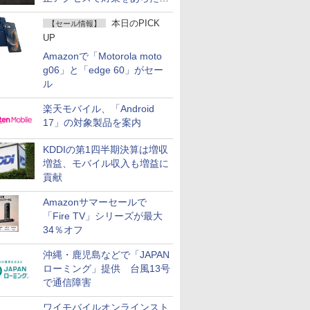
て説明
本日のPICK
【セール情報】
UP
Amazonで「Motorola moto
g06」と「edge 60」がセー
ル
楽天モバイル、「Android
17」の対象製品を案内
KDDIの第1四半期決算は増収
増益、モバイル収入も増益に
貢献
Amazonサマーセールで
「Fire TV」シリーズが最大
34％オフ
沖縄・鹿児島などで「JAPAN
ローミング」提供 台風13号
で通信障害
ワイモバイルオンラインスト