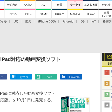
バイル
UQ
楽天
iPhone (iOS)
Android
5G
IoT
格安SI
アクセサリー
業界動向
法人向け
最新技術/その他
/iPad対応の動画変換ソフト
1
ェア
はてブ
note
LinkedIn
iPadに対応した動画変換ソフト
ad対応版」を10月1日に発売する。