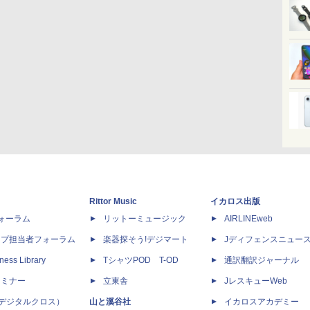
Rittor Music
イカロス出版
dフォーラム
リットーミュージック
AIRLINEweb
ップ担当者フォーラム
楽器探そう!デジマート
Jディフェンスニュー
ness Library
TシャツPOD T-OD
通訳翻訳ジャーナル
セミナー
立東舎
JレスキューWeb
 X（デジタルクロス）
山と溪谷社
イカロスアカデミー