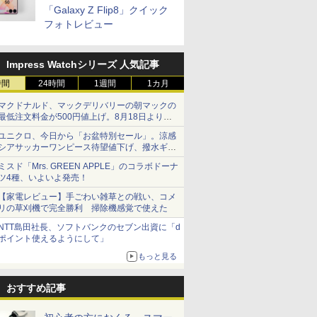
「Galaxy Z Flip8」クイック
フォトレビュー
Impress Watchシリーズ 人気記事
時間
24時間
1週間
1カ月
マクドナルド、マックデリバリーの朝マックの
最低注文料金が500円値上げ。8月18日より
1,500円から受付
ユニクロ、今日から「お盆特別セール」。涼感
シアサッカーワンピース待望値下げ、撥水ギア
ショーツは1990円に
ミスド「Mrs. GREEN APPLE」のコラボドーナ
ツ4種、いよいよ発売！
【家電レビュー】手ごわい雑草との戦い、コメ
リの草刈機で完全勝利 掃除機感覚で使えた
NTT島田社長、ソフトバンクのセブン出資に「d
ポイント使えるようにして」
もっと見る
おすすめ記事