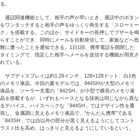
る。
通話関連機能として、相手の声が早いとき、通話中のボタン
をワンタッチすると相手の声をゆっくり再生する「スロートー
ク」を搭載する。このほか、サイドキーの長押しでブザーを鳴
らすことができ、同時にメールを自動発信して、家族などへ危
難に遭ったことを通知できる。1日1回、携帯電話を開閉した
タイミングで、指定した相手へメールを送信する機能が用意さ
れている。
サブディスプレイは約1.28インチ、128×128ドット、白1色
のメモリ液晶。今回の夏モデルでは、944SHが大型のメモリ
液晶を、ソーラー充電の「842SH」が小型で横長のメモリ液
晶を搭載するが、いずれもベースとなる技術は同じながら異な
るデバイス。ハイスペックな「944SH」ではデザイン性を重
視し、金属調に見えるメモリ液晶で、“かんたん携帯”である
「843SH」では白以外の部分が黒く見えるようにしてコント
ラスト比を高め、はっきりと見えるようにしているという。