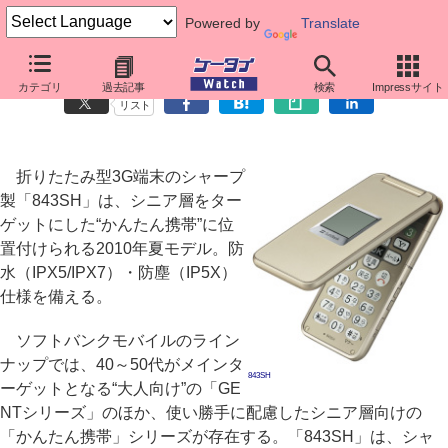
Powered by
Translate
防水防塵のかんたん携帯「843SH」
カテゴリ
過去記事
検索
Impressサイト
リスト
折りたたみ型3G端末のシャープ
製「843SH」は、シニア層をター
ゲットにした“かんたん携帯”に位
置付けられる2010年夏モデル。防
水（IPX5/IPX7）・防塵（IP5X）
仕様を備える。
ソフトバンクモバイルのライン
ナップでは、40～50代がメインタ
843SH
ーゲットとなる“大人向け”の「GE
NTシリーズ」のほか、使い勝手に配慮したシニア層向けの
「かんたん携帯」シリーズが存在する。「843SH」は、シャ