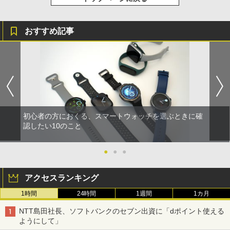
おすすめ記事
初心者の方におくる、スマートウォッチを選ぶときに確
認したい10のこと
●
●
●
アクセスランキング
1時間
24時間
1週間
1カ月
NTT島田社長、ソフトバンクのセブン出資に「dポイント使える
ようにして」