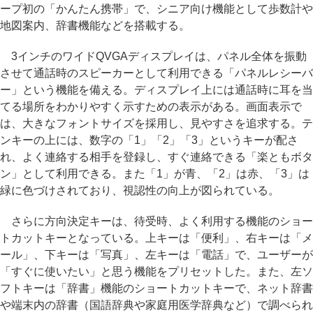
ープ初の「かんたん携帯」で、シニア向け機能として歩数計や
地図案内、辞書機能などを搭載する。
3インチのワイドQVGAディスプレイは、パネル全体を振動
させて通話時のスピーカーとして利用できる「パネルレシーバ
ー」という機能を備える。ディスプレイ上には通話時に耳を当
てる場所をわかりやすく示すための表示がある。画面表示で
は、大きなフォントサイズを採用し、見やすさを追求する。テ
ンキーの上には、数字の「1」「2」「3」というキーが配さ
れ、よく連絡する相手を登録し、すぐ連絡できる「楽ともボタ
ン」として利用できる。また「1」が青、「2」は赤、「3」は
緑に色づけされており、視認性の向上が図られている。
さらに方向決定キーは、待受時、よく利用する機能のショー
トカットキーとなっている。上キーは「便利」、右キーは「メ
ール」、下キーは「写真」、左キーは「電話」で、ユーザーが
「すぐに使いたい」と思う機能をプリセットした。また、左ソ
フトキーは「辞書」機能のショートカットキーで、ネット辞書
や端末内の辞書（国語辞典や家庭用医学辞典など）で調べられ