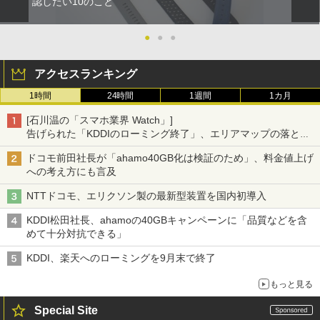
認したい10のこと
●
●
●
アクセスランキング
1時間
24時間
1週間
1カ月
[石川温の「スマホ業界 Watch」]
告げられた「KDDIのローミング終了」、エリアマップの落とし
穴と楽天モバイルの課題
ドコモ前田社長が「ahamo40GB化は検証のため」、料金値上げ
への考え方にも言及
NTTドコモ、エリクソン製の最新型装置を国内初導入
KDDI松田社長、ahamoの40GBキャンペーンに「品質などを含
めて十分対抗できる」
KDDI、楽天へのローミングを9月末で終了
もっと見る
Special Site