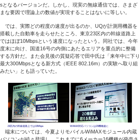
sとなるバージョンだ。しかし、現実の無線通信では、さまざ
まな要因で理論上の数値が実現することはないに等しい。
では、実際どの程度の速度が出るのか、UQが計測用機器を
搭載した自動車を走らせたところ、東京23区内の幹線道路上
ではほぼ10Mbpsという速度になったという。同社では、今年
度末に向け、国道16号の内側にあたるエリアを重点的に整備
する方針だ。また会見後の質疑応答で田中氏は「来年中に下り
最大300Mbpsとなる新方式（IEEE 802.16m）の実験へ取り組
みたい」とも語っていた。
23区内の幹線道路上では10Mbps
WiMAX対応パソコンは20機種超に
端末については、今夏よりモバイルWiMAXモジュール内蔵
パソコンが続々登場し、これまでに6メーカー16機種が発売さ