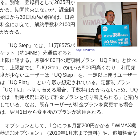
る。別途、登録料として2835円か
かる。期間拘束はないが、課金開
始日から30日以内の解約は、日割
料金に加えて、解約手数料2100円
がかかる。
「UQ Step」では、11万8575パ
UQ社長の田中氏
ケット（約14MB）分通信すると
上限に達する。月額4480円の定額制プラン「UQ Flat」と比べ
て、上限額では「UQ Step」のほうが500円高くなり、利用頻
度が少ないユーザーは「UQ Step」を、一定以上使うユーザー
は「UQ Flat」、という形が想定されている。定額制プラン
「UQ Flat」へ切り替える場合、手数料はかからないため、UQ
では「利用状況に応じて料金プランを切り替えられる」と案内
している。なお、既存ユーザーが料金プランを変更する場合
は、翌月1日から変更後のプランが適用される。
オプションとして、1台につき月額200円かかる「WiMAX機
器追加オプション」（2010年1月末まで無料）や、追加料金な