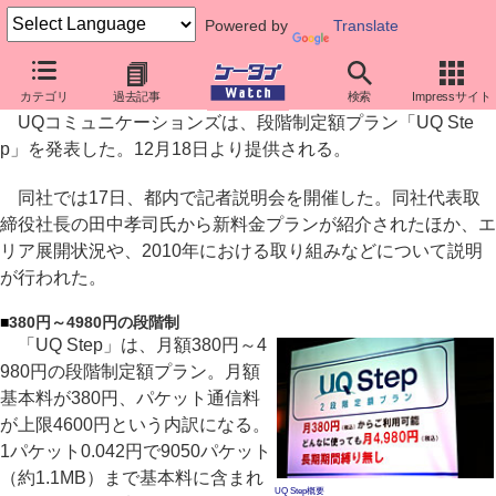
Powered by
Translate
UQ、上限4980円の段階制定額プラン「UQ Step」
カテゴリ
過去記事
検索
Impressサイト
UQコミュニケーションズは、段階制定額プラン「UQ Ste
p」を発表した。12月18日より提供される。
同社では17日、都内で記者説明会を開催した。同社代表取
締役社長の田中孝司氏から新料金プランが紹介されたほか、エ
リア展開状況や、2010年における取り組みなどについて説明
が行われた。
■
380円～4980円の段階制
「UQ Step」は、月額380円～4
980円の段階制定額プラン。月額
基本料が380円、パケット通信料
が上限4600円という内訳になる。
1パケット0.042円で9050パケット
（約1.1MB）まで基本料に含まれ
UQ Step概要