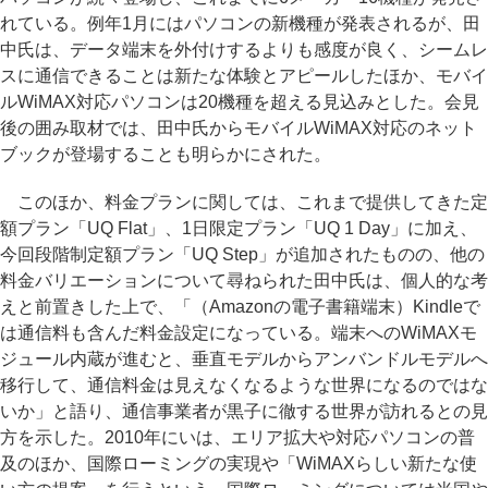
れている。例年1月にはパソコンの新機種が発表されるが、田
中氏は、データ端末を外付けするよりも感度が良く、シームレ
スに通信できることは新たな体験とアピールしたほか、モバイ
ルWiMAX対応パソコンは20機種を超える見込みとした。会見
後の囲み取材では、田中氏からモバイルWiMAX対応のネット
ブックが登場することも明らかにされた。
このほか、料金プランに関しては、これまで提供してきた定
額プラン「UQ Flat」、1日限定プラン「UQ 1 Day」に加え、
今回段階制定額プラン「UQ Step」が追加されたものの、他の
料金バリエーションについて尋ねられた田中氏は、個人的な考
えと前置きした上で、「（Amazonの電子書籍端末）Kindleで
は通信料も含んだ料金設定になっている。端末へのWiMAXモ
ジュール内蔵が進むと、垂直モデルからアンバンドルモデルへ
移行して、通信料金は見えなくなるような世界になるのではな
いか」と語り、通信事業者が黒子に徹する世界が訪れるとの見
方を示した。2010年にいは、エリア拡大や対応パソコンの普
及のほか、国際ローミングの実現や「WiMAXらしい新たな使