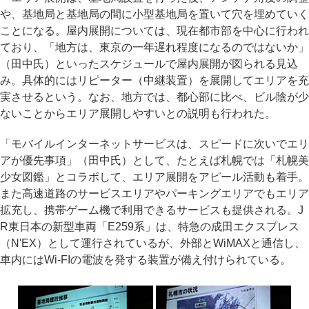
や、基地局と基地局の間に小型基地局を置いて穴を埋めていく
ことになる。屋内展開については、現在都市部を中心に行われ
ており、「地方は、東京の一年遅れ程度になるのではないか」
（田中氏）といったスケジュールで屋内展開が図られる見込
み。具体的にはリピーター（中継装置）を展開してエリアを充
実させるという。なお、地方では、都心部に比べ、ビル陰が少
ないことからエリア展開しやすいとの説明も行われた。
「モバイルインターネットサービスは、スピードに次いでエリ
アが優先事項」（田中氏）として、たとえば札幌では「札幌美
少女図鑑」とコラボして、エリア展開をアピール活動も着手。
また高速道路のサービスエリアやパーキングエリアでもエリア
拡充し、携帯ゲーム機で利用できるサービスも提供される。J
R東日本の新型車両「E259系」は、特急の成田エクスプレス
（N'EX）として運行されているが、外部とWiMAXと通信し、
車内にはWi-FIの電波を発する装置が備え付けられている。