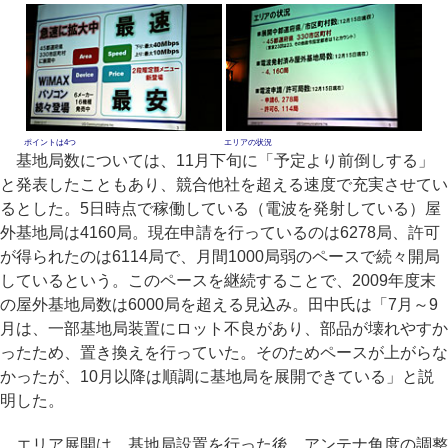
ポイントは4つ
エリアの状況
基地局数については、11月下旬に「予定より前倒しする」
と発表したこともあり、競合他社を超える速度で充実させてい
るとした。5日時点で稼働している（電波を発射している）屋
外基地局は4160局。現在申請を行っているのは6278局、許可
が得られたのは6114局で、月間1000局弱のペースで続々開局
しているという。このペースを継続することで、2009年度末
の屋外基地局数は6000局を超える見込み。田中氏は「7月～9
月は、一部基地局装置にロット不良があり、部品が壊れやすか
ったため、置き換えを行っていた。そのためペースが上がらな
かったが、10月以降は順調に基地局を展開できている」と説
明した。
エリア展開は、基地局設置を行った後、アンテナ角度の調整