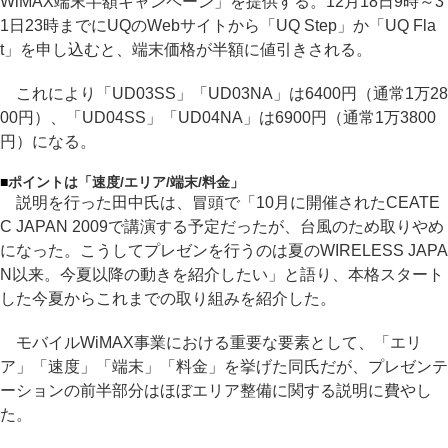
WiMAX端末半額キャンペーン」を提供する。12月18日9時～3
1日23時までにUQのWebサイトから「UQ Step」か「UQ Fla
t」を申し込むと、端末価格が半額に値引きされる。
これにより「UD03SS」「UD03NA」は6400円（通常1万28
00円）、「UD04SS」「UD04NA」は6900円（通常1万3800
円）になる。
■
ポイントは「速度/エリア/端末/料金」
説明を行った田中氏は、冒頭で「10月に開催されたCEATE
C JAPAN 2009で講演する予定だったが、台風のため取りやめ
になった。こうしてプレゼンを行うのは夏のWIRELESS JAPA
N以来。今夏以降の動きを紹介したい」と語り、本格スタート
した今夏からこれまでの取り組みを紹介した。
モバイルWiMAX事業における重要な要素として、「エリ
ア」「速度」「端末」「料金」を挙げた同氏だが、プレゼンテ
ーションの前半部分はほぼエリア整備に関する説明に費やし
た。