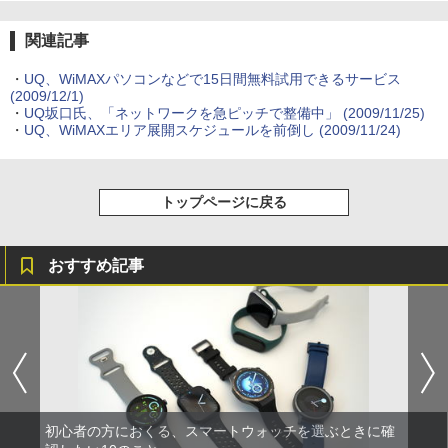
関連記事
・
UQ、WiMAXパソコンなどで15日間無料試用できるサービス
(2009/12/1)
・
UQ坂口氏、「ネットワークを急ピッチで整備中」
(2009/11/25)
・
UQ、WiMAXエリア展開スケジュールを前倒し
(2009/11/24)
トップページに戻る
おすすめ記事
初心者の方におくる、スマートウォッチを選ぶときに確