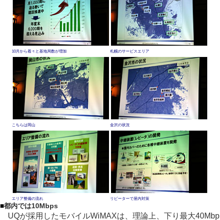
10月から着々と基地局数が増加
札幌のサービスエリア
こちらは岡山
金沢の状況
エリア整備の流れ
リピーターで屋内対策
■
都内では10Mbps
UQが採用したモバイルWiMAXは、理論上、下り最大40Mbp