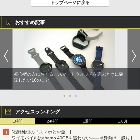
トップページに戻る
おすすめ記事
初心者の方におくる、スマートウォッチを選ぶときに確
認したい10のこと
●
●
●
アクセスランキング
1時間
24時間
1週間
1カ月
[石野純也の「スマホとお金」]
ワイモバイルはahamo 40GBを追わない――単身向け「超おトク