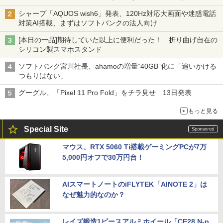
割」の安さと1年限定の注意点
シャープ「AQUOS wish6」発表、120Hz対応大画面や迷惑電話
対策AI搭載、まずはソフトバンクの法人向け
[本日の一品]期待していた以上に便利だった！ 折り曲げ自在の
シリコン製スマホスタンド
ソフトバンク宮川社長、ahamoの増量“40GB”化に「追いかける
つもりはない」
グーグル、「Pixel 11 Pro Fold」をチラ見せ 13日発表
もっと見る
Special Site
マウス、RTX 5060 Ti搭載ゲーミングPCが7万
5,000円オフで30万円台！
AIスマートノートのiFLYTEK「AINOTE 2」は
なぜ魅力的なのか？
レイズ鍛造1ピースアルミホイール「CE28 N-p