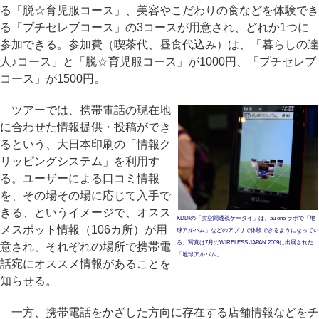
る「脱☆育児服コース」、美容やこだわりの食などを体験でき
る「プチセレブコース」の3コースが用意され、どれか1つに
参加できる。参加費（喫茶代、昼食代込み）は、「暮らしの達
人♪コース」と「脱☆育児服コース」が1000円、「プチセレブ
コース」が1500円。
ツアーでは、携帯電話の現在地
に合わせた情報提供・投稿ができ
るという、大日本印刷の「情報ク
リッピングシステム」を利用す
る。ユーザーによる口コミ情報
を、その場その場に応じて入手で
きる、というイメージで、オスス
KDDIの「実空間透視ケータイ」は、au one ラボで「地
メスポット情報（106カ所）が用
球アルバム」などのアプリで体験できるようになってい
る。写真は7月のWIRELESS JAPAN 2009に出展された
意され、それぞれの場所で携帯電
「地球アルバム」
話宛にオススメ情報があることを
知らせる。
一方、携帯電話をかざした方向に存在する店舗情報などをチ