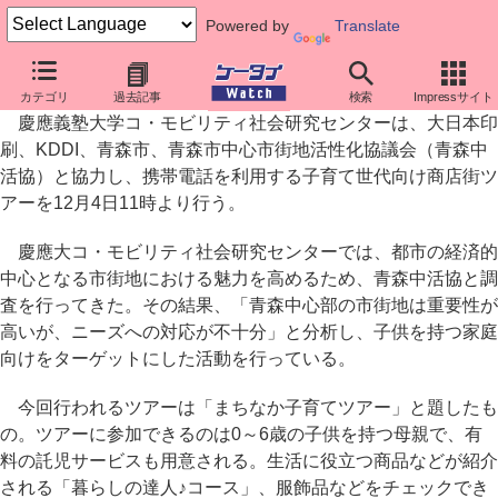
Powered by
Translate
慶應大・KDDIなど、青森で“子育て世代向け商店街ツアー”
カテゴリ
過去記事
検索
Impressサイト
慶應義塾大学コ・モビリティ社会研究センターは、大日本印
刷、KDDI、青森市、青森市中心市街地活性化協議会（青森中
活協）と協力し、携帯電話を利用する子育て世代向け商店街ツ
アーを12月4日11時より行う。
慶應大コ・モビリティ社会研究センターでは、都市の経済的
中心となる市街地における魅力を高めるため、青森中活協と調
査を行ってきた。その結果、「青森中心部の市街地は重要性が
高いが、ニーズへの対応が不十分」と分析し、子供を持つ家庭
向けをターゲットにした活動を行っている。
今回行われるツアーは「まちなか子育てツアー」と題したも
の。ツアーに参加できるのは0～6歳の子供を持つ母親で、有
料の託児サービスも用意される。生活に役立つ商品などが紹介
される「暮らしの達人♪コース」、服飾品などをチェックでき