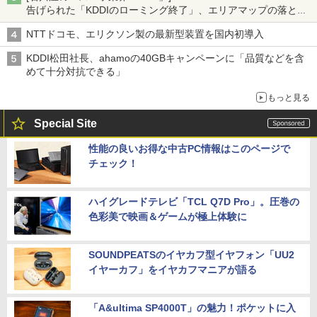
告げられた「KDDIのローミング終了」、エリアマップの落とし
穴と楽天モバイルの課題
NTTドコモ、エリクソン製の最新型装置を国内初導入
KDDI松田社長、ahamoの40GBキャンペーンに「品質などを含
めて十分対抗できる」
もっと見る
Special Site
性能の良いお得な中古PC情報はこのページで
チェック！
ハイグレードテレビ「TCL Q7D Pro」。圧巻の
色彩美で映画＆ゲームが極上体験に
SOUNDPEATSのイヤカフ型イヤフォン「UU2
イヤーカフ」をイヤカフマニアが語る
「A&ultima SP4000T」の魅力！ポケットに入