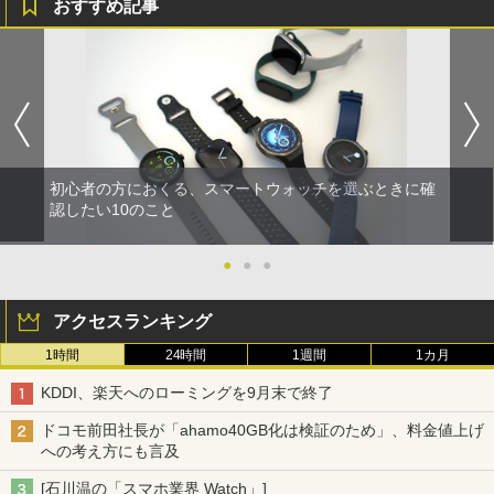
おすすめ記事
初心者の方におくる、スマートウォッチを選ぶときに確
認したい10のこと
●
●
●
アクセスランキング
1時間
24時間
1週間
1カ月
KDDI、楽天へのローミングを9月末で終了
ドコモ前田社長が「ahamo40GB化は検証のため」、料金値上げ
への考え方にも言及
[石川温の「スマホ業界 Watch」]