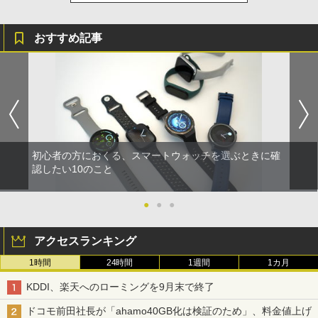
おすすめ記事
初心者の方におくる、スマートウォッチを選ぶときに確
認したい10のこと
●
●
●
アクセスランキング
1時間
24時間
1週間
1カ月
KDDI、楽天へのローミングを9月末で終了
ドコモ前田社長が「ahamo40GB化は検証のため」、料金値上げ