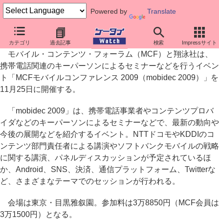
Powered by
Translate
国内モバイル市場の最新動向を紹介、「mobidec 2009」開催
カテゴリ
過去記事
検索
Impressサイト
モバイル・コンテンツ・フォーラム（MCF）と翔泳社は、
携帯電話関連のキーパーソンによるセミナーなどを行うイベン
ト「MCFモバイルコンファレンス 2009（mobidec 2009）」を
11月25日に開催する。
「mobidec 2009」は、携帯電話事業者やコンテンツプロバ
イダなどのキーパーソンによるセミナーなどで、最新の動向や
今後の展開などを紹介するイベント。NTTドコモやKDDIのコ
ンテンツ部門責任者による講演やソフトバンクモバイルの戦略
に関する講演、パネルディスカッションが予定されているほ
か、Android、SNS、決済、通信プラットフォーム、Twitterな
ど、さまざまなテーマでのセッションが行われる。
会場は東京・目黒雅叙園。参加料は3万8850円（MCF会員は
3万1500円）となる。