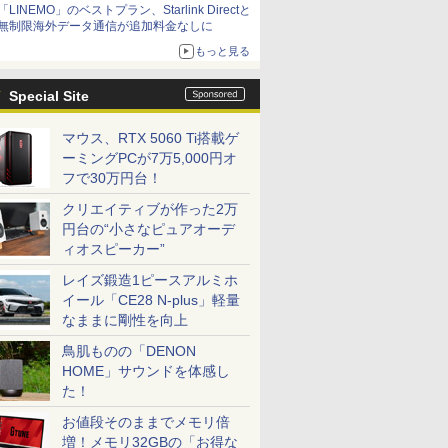
「LINEMO」のベストプラン、Starlink Directと
無制限海外データ通信が追加料金なしに
もっと見る
Special Site
マウス、RTX 5060 Ti搭載ゲ
ーミングPCが7万5,000円オ
フで30万円台！
クリエイティブが作った2万
円台の“小さなピュアオーデ
ィオスピーカー”
レイズ鍛造1ピースアルミホ
イール「CE28 N-plus」軽量
なままに剛性を向上
鳥肌ものの「DENON
HOME」サウンドを体感し
た！
お値段そのままでメモリ倍
増！メモリ32GBの「お得な