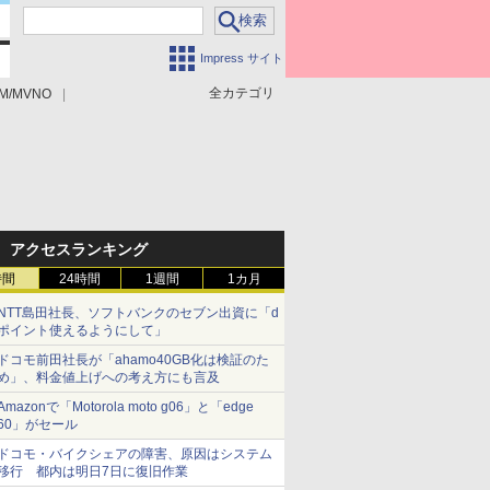
Impress サイト
全カテゴリ
M/MVNO
アクセスランキング
時間
24時間
1週間
1カ月
NTT島田社長、ソフトバンクのセブン出資に「d
ポイント使えるようにして」
ドコモ前田社長が「ahamo40GB化は検証のた
め」、料金値上げへの考え方にも言及
Amazonで「Motorola moto g06」と「edge
60」がセール
ドコモ・バイクシェアの障害、原因はシステム
移行 都内は明日7日に復旧作業