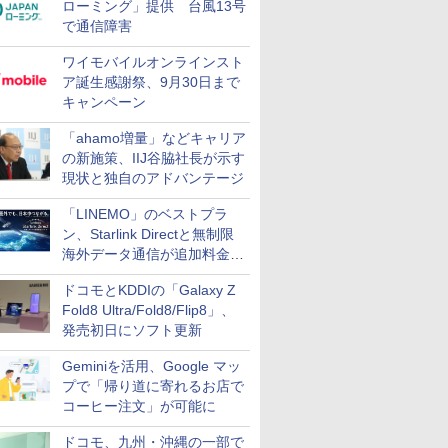
ローミング」提供 台風13号
で通信障害
ワイモバイルオンラインスト
ア誕生感謝祭、9月30日まで
キャンペーン
「ahamo増量」などキャリア
の新施策、IIJ谷脇社長が示す
現状と独自のアドバンテージ
「LINEMO」のベストプラ
ン、Starlink Directと無制限
海外データ通信が追加料金な
しに
ドコモとKDDIの「Galaxy Z
Fold8 Ultra/Fold8/Flip8」、
発売初日にソフト更新
Geminiを活用、Google マッ
プで「帰り道に寄れるお店で
コーヒー注文」が可能に
ドコモ、九州・沖縄の一部で