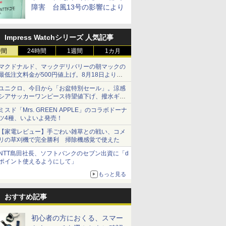
障害 台風13号の影響により
Impress Watchシリーズ 人気記事
時間
24時間
1週間
1カ月
マクドナルド、マックデリバリーの朝マックの
最低注文料金が500円値上げ。8月18日より
1,500円から受付
ユニクロ、今日から「お盆特別セール」。涼感
シアサッカーワンピース待望値下げ、撥水ギア
ショーツは1990円に
ミスド「Mrs. GREEN APPLE」のコラボドーナ
ツ4種、いよいよ発売！
【家電レビュー】手ごわい雑草との戦い、コメ
リの草刈機で完全勝利 掃除機感覚で使えた
NTT島田社長、ソフトバンクのセブン出資に「d
ポイント使えるようにして」
もっと見る
おすすめ記事
初心者の方におくる、スマー