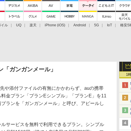
バイル
UQ
楽天
iPhone (iOS)
Android
5G
IoT
格安SI
アクセサリー
業界動向
法人向け
最新技術/その他
ン「ガンガンメール」
1
先や添付ファイルの有無にかかわらず、auの携帯
料金プラン「プランEシンプル」「プランE」を11
、両プランを「ガンガンメール」と呼び、アピールし
ルサービスを無料で利用できるプラン。シンプル