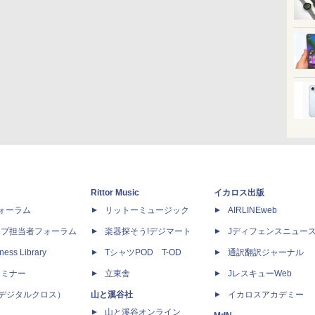
Rittor Music
イカロス出版
dフォーラム
リットーミュージック
AIRLINEweb
ップ担当者フォーラム
楽器探そう!デジマート
Jディフェンスニュー
ness Library
TシャツPOD T-OD
通訳翻訳ジャーナル
セミナー
立東舎
JレスキューWeb
 X（デジタルクロス）
山と溪谷社
イカロスアカデミー
山と溪谷オンライン