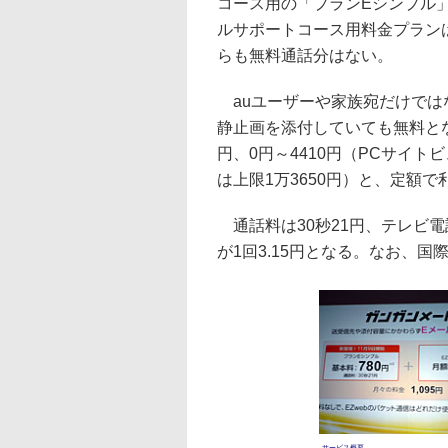
コース用の「プランEシンプル」
ルサポートコース用料金プランは
らも無料通話分はない。
auユーザーや家族宛だけでは
静止画を添付していても無料となる
円、0円～4410円（PCサイト
は上限1万3650円）と、定額で
通話料は30秒21円、テレビ電
が1回3.15円となる。なお、
サービス概要