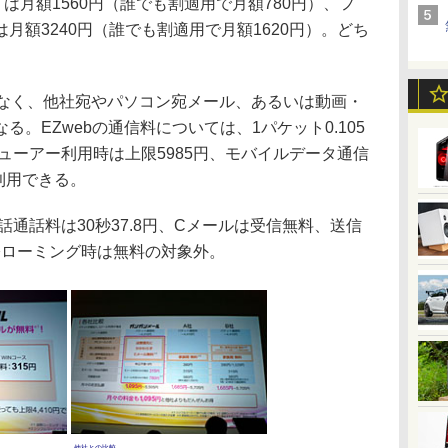
は月額1560円（誰でも割適用で月額780円）、フ
月額3240円（誰でも割適用で月額1620円）。どち
なく、他社宛やパソコン宛メール、あるいは動画・
。EZwebの通信料については、1パケット0.105
ビューアー利用時は上限5985円、モバイルデータ通信
利用できる。
話通話料は30秒37.8円、Cメールは受信無料、送信
国際ローミング時は無料の対象外。
他社との比較