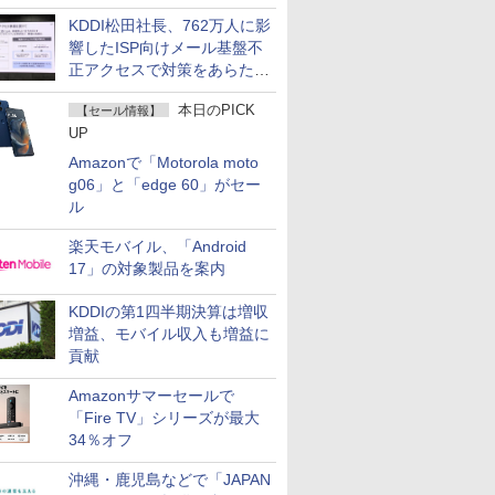
KDDI松田社長、762万人に影
響したISP向けメール基盤不
正アクセスで対策をあらため
て説明
本日のPICK
【セール情報】
UP
Amazonで「Motorola moto
g06」と「edge 60」がセー
ル
楽天モバイル、「Android
17」の対象製品を案内
KDDIの第1四半期決算は増収
増益、モバイル収入も増益に
貢献
Amazonサマーセールで
「Fire TV」シリーズが最大
34％オフ
沖縄・鹿児島などで「JAPAN