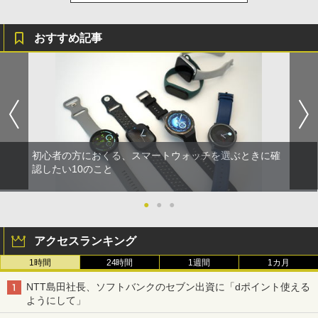
おすすめ記事
初心者の方におくる、スマートウォッチを選ぶときに確
認したい10のこと
●
●
●
アクセスランキング
1時間
24時間
1週間
1カ月
NTT島田社長、ソフトバンクのセブン出資に「dポイント使える
ようにして」