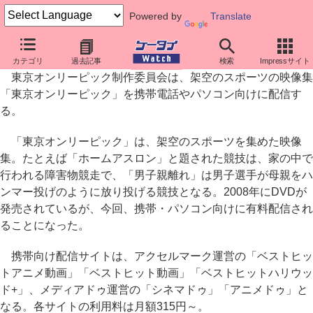
Powered by
Translate
携帯向けに「東京オンリーピック」配信
カテゴリ
過去記事
検索
Impressサイト
東京オンリーピック制作委員会は、架空のスポーツの映像集
「東京オンリーピック」を携帯電話やパソコン向けに配信す
る。
「東京オンリーピック」は、架空のスポーツを集めた映像
集。たとえば「ホームアスロン」と題された競技は、家の中で
行われる障害物競走で、「男子親離れ」は男子選手が母親をハ
ンマー投げのように放り投げる競技となる。2008年にDVDが
発売されているが、今回、携帯・パソコン向けに有料配信され
ることになった。
携帯向け配信サイトは、アクセルマーク運営の「ベストヒッ
トアニメ動画」「ベストヒット動画」「ベストヒットハリウッ
ド+」、メディアドゥ運営の「シネマドゥ」「アニメドゥ」と
なる。各サイトの利用料は月額315円～。