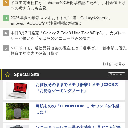
ドコモ前田社長が「ahamo40GB化は検証のため」、料金値上げ
への考え方にも言及
2026年夏の最新スマホおすすめ11選 GalaxyやXperia、
arrows、AQUOSなど注目機種の特徴は
本日8月7日発売「Galaxy Z Fold8 Ultra/Fold8/Flip8」、カズレー
ザーが驚いた「そば屋のメニュー並みの薄さ」
NTTドコモ、通信品質改善の現在地は「道半ば」 都市部に優先
投資で年度内の改善目指す
もっと見る
Special Site
お値段そのままでメモリ倍増！メモリ32GBの
「お得なゲーミングノート」
鳥肌ものの「DENON HOME」サウンドを体感
した！
ソニーミラーレス一眼の大特集！ 見どころ記事