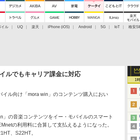
バイル
UQ
楽天
iPhone (iOS)
Android
5G
IoT
格安SI
アクセサリー
業界動向
法人向け
最新技術/その他
モバイルでもキャリア課金に対応
1
ル向け「mora win」のコンテンツ購入におい
win」の音楽コンテンツをイー・モバイルのスマート
Mnetの利用料に合算して支払えるようになった。
1HT、S22HT。