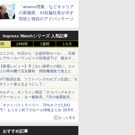
「ahamo増量」などキャリア
の新施策、IIJ谷脇社長が示す
現状と独自のアドバンテージ
Impress Watchシリーズ 人気記事
時間
24時間
1週間
1カ月
ユニクロ、今日から「お盆特別セール」。涼感
シアサッカーワンピース待望値下げ、撥水ギア
ショーツは1990円に
【家電レビュー】手ごわい雑草との戦い、コメ
リの草刈機で完全勝利 掃除機感覚で使えた
NTT島田社長、ソフトバンクのセブン出資に「d
ポイント使えるようにして」
カルディ、オンライン限定「ネコバッグ＆タン
ブラーセット」を一般販売。7月の抽選販売の
当選無効分
「オクトパストラベラー」70%オフで1,643
円！ もうすぐ終了のセール情報まとめ【8月8日
更新】
もっと見る
ニンテンドーeショップでは「大神 絶景版」が
67%オフで990円
おすすめ記事