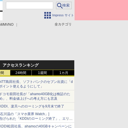
Impress サイト
全カテゴリ
M/MVNO
アクセスランキング
時間
24時間
1週間
1カ月
NTT島田社長、ソフトバンクのセブン出資に「d
ポイント使えるようにして」
ドコモ前田社長が「ahamo40GB化は検証のた
め」、料金値上げへの考え方にも言及
KDDI、楽天へのローミングを9月末で終了
[石川温の「スマホ業界 Watch」]
告げられた「KDDIのローミング終了」、エリア
マップの落とし穴と楽天モバイルの課題
KDDI松田社長、ahamoの40GBキャンペーンに