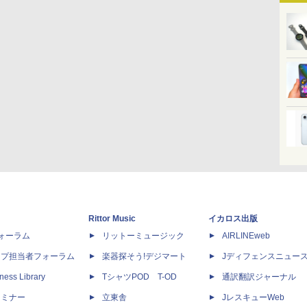
Rittor Music
イカロス出版
dフォーラム
リットーミュージック
AIRLINEweb
ップ担当者フォーラム
楽器探そう!デジマート
Jディフェンスニュー
ness Library
TシャツPOD T-OD
通訳翻訳ジャーナル
セミナー
立東舎
JレスキューWeb