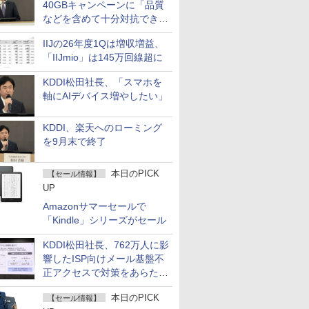
40GBキャンペーンに「品質
などを含めて十分対抗でき
る」
IIJの26年度1Qは増収増益、
「IIJmio」は145万回線超に
KDDI松田社長、「スマホを
軸にAIデバイス増やしたい」
KDDI、楽天へのローミング
を9月末で終了
本日のPICK
【セール情報】
UP
Amazonサマーセールで
「Kindle」シリーズがセール
KDDI松田社長、762万人に影
響したISP向けメール基盤不
正アクセスで対策をあらため
て説明
本日のPICK
【セール情報】