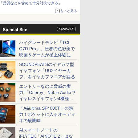
「品質などを含めて十分対抗できる」
もっと見る
Special Site
ハイグレードテレビ「TCL
Q7D Pro」。圧巻の色彩美で
映画＆ゲームが極上体験に
SOUNDPEATSのイヤカフ型
イヤフォン「UU2イヤーカ
フ」をイヤカフマニアが語る
エントリーなのに脅威の実
力!「Osprey」Noble Audioワ
イヤレスイヤフォン4機種を
一気に聴く
「A&ultima SP4000T」の魅
力！ポケットに入るオーディ
オの醍醐味
AIスマートノートの
iFLYTEK「AINOTE 2」はな