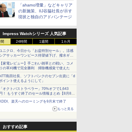
「ahamo増量」などキャリア
の新施策、IIJ谷脇社長が示す
現状と独自のアドバンテージ
Impress Watchシリーズ 人気記事
時間
24時間
1週間
1カ月
ユニクロ、今日から「お盆特別セール」。涼感
シアサッカーワンピース待望値下げ、撥水ギア
ショーツは1990円に
【家電レビュー】手ごわい雑草との戦い、コメ
リの草刈機で完全勝利 掃除機感覚で使えた
NTT島田社長、ソフトバンクのセブン出資に「d
ポイント使えるようにして」
「オクトパストラベラー」70%オフで1,643
円！ もうすぐ終了のセール情報まとめ【8月8日
更新】
KDDI、楽天へのローミングを9月末で終了
ニンテンドーeショップでは「大神 絶景版」が
67%オフで990円
もっと見る
おすすめ記事