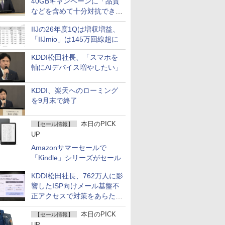
40GBキャンペーンに「品質
などを含めて十分対抗でき
る」
IIJの26年度1Qは増収増益、
「IIJmio」は145万回線超に
KDDI松田社長、「スマホを
軸にAIデバイス増やしたい」
KDDI、楽天へのローミング
を9月末で終了
本日のPICK
【セール情報】
UP
Amazonサマーセールで
「Kindle」シリーズがセール
KDDI松田社長、762万人に影
響したISP向けメール基盤不
正アクセスで対策をあらため
て説明
本日のPICK
【セール情報】
UP