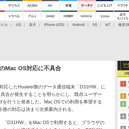
バイル
UQ
楽天
iPhone (iOS)
Android
5G
IoT
格安SI
アクセサリー
業界動向
法人向け
最新技術/その他
のMac OS対応に不具合
1
応したHuawei製のデータ通信端末「D31HW」に
に不具合が発生することを明らかにし、既存ユーザー
を行うと発表した。Mac OSでの利用を希望する
今後の対応は決まり次第案内される。
D31HW」をMac OSで利用すると、ブラウザの