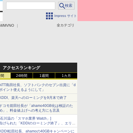
Impress サイト
全カテゴリ
M/MVNO
アクセスランキング
時間
24時間
1週間
1カ月
NTT島田社長、ソフトバンクのセブン出資に「d
ポイント使えるようにして」
KDDI、楽天へのローミングを9月末で終了
ドコモ前田社長が「ahamo40GB化は検証のた
め」、料金値上げへの考え方にも言及
[石川温の「スマホ業界 Watch」]
告げられた「KDDIのローミング終了」、エリア
マップの落とし穴と楽天モバイルの課題
KDDI松田社長、ahamoの40GBキャンペーンに