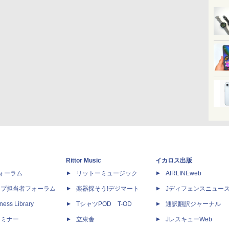
Rittor Music
イカロス出版
dフォーラム
リットーミュージック
AIRLINEweb
ップ担当者フォーラム
楽器探そう!デジマート
Jディフェンスニュー
ness Library
TシャツPOD T-OD
通訳翻訳ジャーナル
セミナー
立東舎
JレスキューWeb