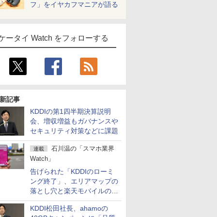
フ」をイヤカフマニアが語る
ケータイ Watch をフォローする
新記事
KDDIの第1四半期決算説明
会、増収増益もガバナンスや
セキュリティ対策などに課題
石川温の「スマホ業界
連載
Watch」
告げられた「KDDIのローミ
ング終了」、エリアマップの
落とし穴と楽天モバイルの課
題
KDDI松田社長、ahamoの