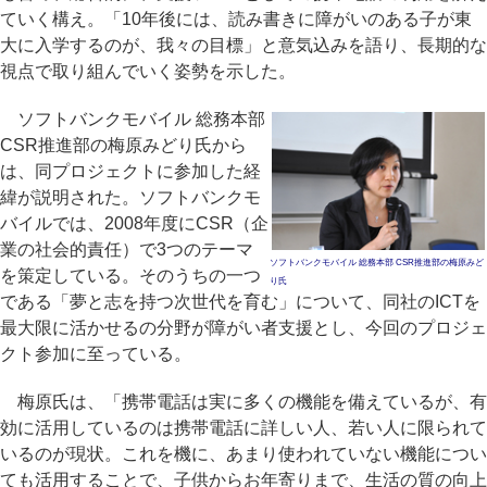
ていく構え。「10年後には、読み書きに障がいのある子が東
大に入学するのが、我々の目標」と意気込みを語り、長期的な
視点で取り組んでいく姿勢を示した。
ソフトバンクモバイル 総務本部
CSR推進部の梅原みどり氏から
は、同プロジェクトに参加した経
緯が説明された。ソフトバンクモ
バイルでは、2008年度にCSR（企
業の社会的責任）で3つのテーマ
ソフトバンクモバイル 総務本部 CSR推進部の梅原みど
を策定している。そのうちの一つ
り氏
である「夢と志を持つ次世代を育む」について、同社のICTを
最大限に活かせるの分野が障がい者支援とし、今回のプロジェ
クト参加に至っている。
梅原氏は、「携帯電話は実に多くの機能を備えているが、有
効に活用しているのは携帯電話に詳しい人、若い人に限られて
いるのが現状。これを機に、あまり使われていない機能につい
ても活用することで、子供からお年寄りまで、生活の質の向上