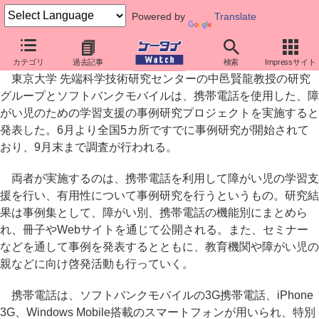
Powered by
Translate
ソフトバンクと東大、携帯で障がい児向けの学習支援プロジェクト
カテゴリ
過去記事
検索
Impressサイト
東京大学 先端科学技術研究センターの中邑賢龍教授の研究
グループとソフトバンクモバイルは、携帯電話を使用した、障
がい児のための学習支援の事例研究プロジェクトを実施すると
発表した。6月より全国5カ所ですでに事例研究が開始されて
おり、9月末まで調査が行われる。
両者が実施するのは、携帯電話を利用して障がい児の学習支
援を行い、有用性について事例研究を行うというもの。研究結
果は事例集として、障がい別、携帯電話の機能別にまとめら
れ、冊子やWebサイトを通じて公開される。また、セミナー
などを通して事例を発表するとともに、教育機関や障がい児の
親などに向け啓発活動も行っていく。
携帯電話は、ソフトバンクモバイルの3G携帯電話、iPhone
3G、Windows Mobile搭載のスマートフォンが用いられ、特別