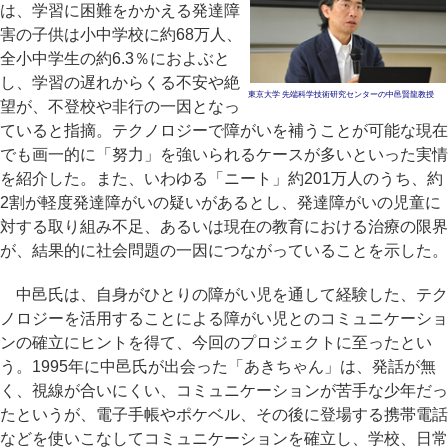
は、学習に困難をかかえる発達障
害の子供は小中学校に約68万人、
全小中学生の約6.3％におよぶと
し、学習の遅れからくる不安や絶
東京大学 先端科学技術研究センターの中邑賢龍教授
望が、不登校や非行の一因となっ
ていると指摘。テクノロジーで障がいを補うことが可能な現在
でも画一的に「努力」を強いられるケースが多いといった実情
を紹介した。また、いわゆる「ニート」約201万人のうち、約
2割が軽度発達障がいの疑いがあるとし、発達障がいの児童に
対する取り組み不足、あるいは現在の教育における治療の限界
が、結果的に社会問題の一因につながっていることを示した。
中邑氏は、自身がひとりの障がい児を通して経験した、テク
ノロジーを活用することによる障がい児とのコミュニケーショ
ンの確立にヒントを得て、今回のプロジェクトに至ったとい
う。1995年に中邑氏が出会った「あきちゃん」は、発話が無
く、視線が合いにくい、コミュニケーションが苦手な少年だっ
たというが、電子手帳やポケベル、その後に登場する携帯電話
などを使いこなしてコミュニケーションを確立し、学校、日常