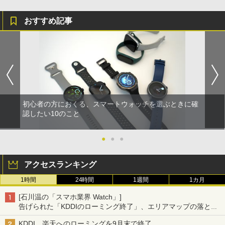
おすすめ記事
初心者の方におくる、スマートウォッチを選ぶときに確
認したい10のこと
●
●
●
アクセスランキング
1時間
24時間
1週間
1カ月
[石川温の「スマホ業界 Watch」]
告げられた「KDDIのローミング終了」、エリアマップの落とし
穴と楽天モバイルの課題
KDDI、楽天へのローミングを9月末で終了