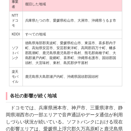
事業
復旧した地域
者
NTT
ドコ
兵庫県たつの市、愛媛県松山市、大洲市、沖縄県うるま市
モ
KDDI
すべての地域
徳島県海部郡美波町、愛媛県松山市、東温市、喜多郡内子
ソフ
町、高知県安芸市、安芸郡東洋町、高岡郡四万十町、幡多
トバ
郡黒潮町、鹿児島県鹿児島郡十島村、熊毛郡南種子町、大
ンク
島郡瀬戸内町、龍郷町、喜界町、沖縄県名護市、国頭郡国
頭村、大宜味村、東村、島尻郡伊平屋村
楽天
モバ
鹿児島県大島郡瀬戸内町、沖縄県国頭郡国頭村
イル
各社の影響が続く地域
ドコモでは、兵庫県洲本市、神戸市、三重県津市、静
岡県湖西市の一部エリアで音声通話やデータ通信が利用
しづらい状況が続いている。ソフトバンクにおける現在
の影響エリアは、愛媛県上浮穴郡久万高原町と鹿児島県