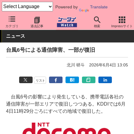
Powered by
Translate
ケータイ Watch
キャリア
ドコモ
通信障害
カテゴリ
過去記事
検索
Impressサイト
ニュース
台風6号による通信障害、一部が復旧
北川 研斗
2026年6月4日 13:05
リスト
台風6号の影響により発生している、携帯電話各社の
通信障害が一部エリアで復旧しつつある。KDDIでは6月
4日11時29分ごろにすべての地域で復旧した。