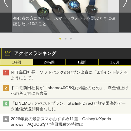
初心者の方におくる、スマートウォッチを選ぶときに確
認したい10のこと
●
●
●
アクセスランキング
1時間
24時間
1週間
1カ月
NTT島田社長、ソフトバンクのセブン出資に「dポイント使える
ようにして」
ドコモ前田社長が「ahamo40GB化は検証のため」、料金値上げ
への考え方にも言及
「LINEMO」のベストプラン、Starlink Directと無制限海外デー
タ通信が追加料金なしに
2026年夏の最新スマホおすすめ11選 GalaxyやXperia、
arrows、AQUOSなど注目機種の特徴は